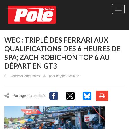
Site
officie
de
Pole-
Positi
Maga
WEC : TRIPLÉ DES FERRARI AUX
-
QUALIFICATIONS DES 6 HEURES DE
Le
seul
SPA; ZACH ROBICHON TOP 6 AU
maga
DÉPART EN GT3
québé
de
Vendredi 9 mai 2025
par
Philippe Brasseur
sport
autom
Partagez l'actualité