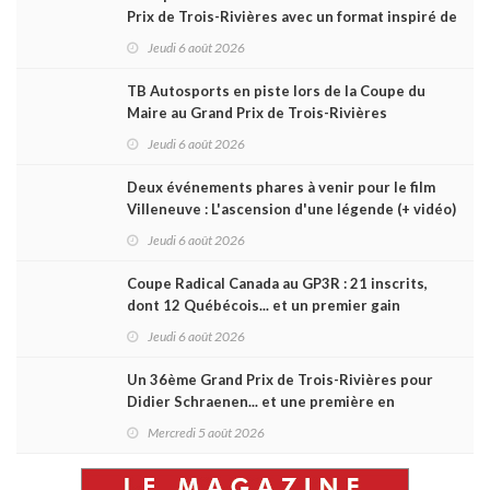
Prix de Trois-Rivières avec un format inspiré de
Daytona
Jeudi 6 août 2026
TB Autosports en piste lors de la Coupe du
Maire au Grand Prix de Trois-Rivières
Jeudi 6 août 2026
Deux événements phares à venir pour le film
Villeneuve : L'ascension d'une légende (+ vidéo)
Jeudi 6 août 2026
Coupe Radical Canada au GP3R : 21 inscrits,
dont 12 Québécois... et un premier gain
d'Antoine Sénéchal dans la série ?
Jeudi 6 août 2026
Un 36ème Grand Prix de Trois-Rivières pour
Didier Schraenen... et une première en
Challenge Canada
Mercredi 5 août 2026