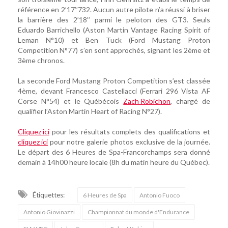
référence en 2’17’’732. Aucun autre pilote n’a réussi à briser
la barrière des 2’18’’ parmi le peloton des GT3. Seuls
Eduardo Barrichello (Aston Martin Vantage Racing Spirit of
Leman N°10) et Ben Tuck (Ford Mustang Proton
Competition N°77) s’en sont approchés, signant les 2ème et
3ème chronos.
La seconde Ford Mustang Proton Competition s’est classée
4ème, devant Francesco Castellacci (Ferrari 296 Vista AF
Corse N°54) et le Québécois
Zach Robichon
, chargé de
qualifier l’Aston Martin Heart of Racing N°27).
Cliquez ici
pour les résultats complets des qualifications et
cliquez ici
pour notre galerie photos exclusive de la journée.
Le départ des 6 Heures de Spa-Francorchamps sera donné
demain à 14h00 heure locale (8h du matin heure du Québec).
Étiquettes:
6 Heures de Spa
Antonio Fuoco
Antonio Giovinazzi
Championnat du monde d'Endurance