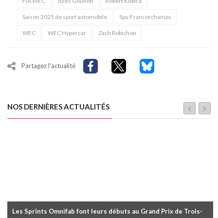
FIA WEC
Jules Gounon
Robert Kubica
Saison 2025 de sport automobile
Spa-Francorchamps
WEC
WEC Hypercar
Zach Robichon
Partagez l'actualité
NOS DERNIÈRES ACTUALITÉS
Les Sprints Omnifab font leurs débuts au Grand Prix de Trois-