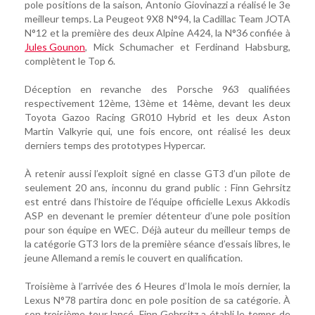
pole positions de la saison, Antonio Giovinazzi a réalisé le 3e
meilleur temps. La Peugeot 9X8 N°94, la Cadillac Team JOTA
N°12 et la première des deux Alpine A424, la N°36 confiée à
Jules Gounon
, Mick Schumacher et Ferdinand Habsburg,
complètent le Top 6.
Déception en revanche des Porsche 963 qualifiées
respectivement 12ème, 13ème et 14ème, devant les deux
Toyota Gazoo Racing GR010 Hybrid et les deux Aston
Martin Valkyrie qui, une fois encore, ont réalisé les deux
derniers temps des prototypes Hypercar.
À retenir aussi l’exploit signé en classe GT3 d’un pilote de
seulement 20 ans, inconnu du grand public : Finn Gehrsitz
est entré dans l’histoire de l’équipe officielle Lexus Akkodis
ASP en devenant le premier détenteur d’une pole position
pour son équipe en WEC. Déjà auteur du meilleur temps de
la catégorie GT3 lors de la première séance d’essais libres, le
jeune Allemand a remis le couvert en qualification.
Troisième à l’arrivée des 6 Heures d’Imola le mois dernier, la
Lexus N°78 partira donc en pole position de sa catégorie. À
son troisième tour lancé, Finn Gehrsitz a établi le temps de