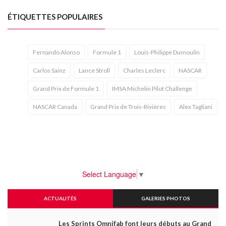
ÉTIQUETTES POPULAIRES
Fernando Alonso
Formule 1
Louis-Philippe Dumoulin
Carlos Sainz
Lance Stroll
Charles Leclerc
NASCAR
Grand Prix de Formule 1
IMSA Michelin Pilot Challenge
NASCAR Canada
Grand Prix de Trois-Rivières
Alex Tagliani
Select Language
▼
ACTUALITÉS
GALERIES PHOTOS
Les Sprints Omnifab font leurs débuts au Grand