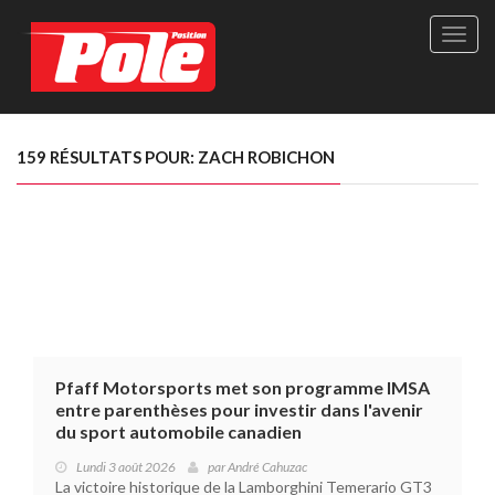
Site
officie
de
Pole-
Positi
Maga
159 RÉSULTATS POUR: ZACH ROBICHON
-
Le
seul
maga
québé
de
sport
autom
Pfaff Motorsports met son programme IMSA
entre parenthèses pour investir dans l'avenir
du sport automobile canadien
Lundi 3 août 2026
par
André Cahuzac
La victoire historique de la Lamborghini Temerario GT3