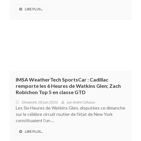
LIRE PLUS...
IMSA WeatherTech SportsCar : Cadillac
remporte les 6 Heures de Watkins Glen; Zach
Robichon Top 5 en classe GTD
Dimanche 28 juin 2026
par
André Cahuzac
Les Six Heures de Watkins Glen, disputées ce dimanche
sur le célèbre circuit routier de l’état de New York
constituaient l'un ...
LIRE PLUS...