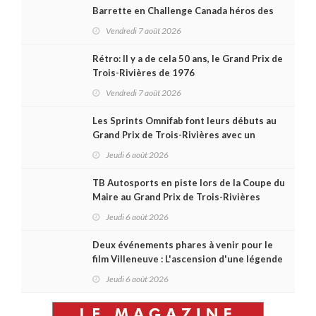
Barrette en Challenge Canada héros des
premières courses du week-end au GP3R
Vendredi 7 août 2026
Rétro: Il y a de cela 50 ans, le Grand Prix de
Trois-Rivières de 1976
Vendredi 7 août 2026
Les Sprints Omnifab font leurs débuts au
Grand Prix de Trois-Rivières avec un
format inspiré de Daytona
Jeudi 6 août 2026
TB Autosports en piste lors de la Coupe du
Maire au Grand Prix de Trois-Rivières
Jeudi 6 août 2026
Deux événements phares à venir pour le
film Villeneuve : L'ascension d'une légende
(+ vidéo)
Jeudi 6 août 2026