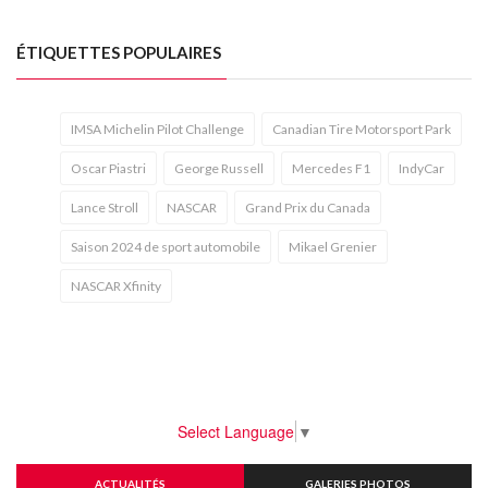
ÉTIQUETTES POPULAIRES
IMSA Michelin Pilot Challenge
Canadian Tire Motorsport Park
Oscar Piastri
George Russell
Mercedes F1
IndyCar
Lance Stroll
NASCAR
Grand Prix du Canada
Saison 2024 de sport automobile
Mikael Grenier
NASCAR Xfinity
Select Language
▼
ACTUALITÉS
GALERIES PHOTOS