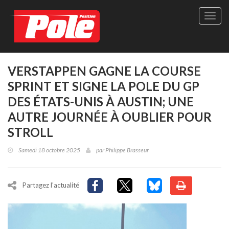
Site
officie
de
Pole-
Positi
Maga
VERSTAPPEN GAGNE LA COURSE
-
SPRINT ET SIGNE LA POLE DU GP
Le
seul
DES ÉTATS-UNIS À AUSTIN; UNE
maga
AUTRE JOURNÉE À OUBLIER POUR
québé
de
STROLL
sport
autom
Samedi 18 octobre 2025
par
Philippe Brasseur
Partagez l'actualité