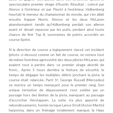
spectaculaire premier virage d’Austin. Résultat : coincé par
Alonso à l’intérieur et par Piastri à l’extérieur, Hülkenberg
heurtait le meneur du championnat du monde, qui s’en allait
ensuite frapper Norris. Alonso et les deux McLaren
abandonnaient tandis qu’Hülkenberg perdait son aileron
avant et devait repasser par les puits, perdant ainsi toute
chance de finir Top 8, synonymes de points accordés en
course Sprint.
Si la direction de course a logiquement classé cet incident
(photo ci-dessus) comme un fait de course, on notera tout
de même l’extrême agressivité des deux pilotes McLaren, qui
avaient tout à perdre dans ce premier virage abordé de
front... Après 5 tours derrière la Voiture de sécurité, le
temps de dégager les multiples débris jonchant la piste, la
course était relancée. Parti 5ᵉ, George Russell (Mercedes)
se montra un temps menaçant pour le premier rang. Son
unique tentative de dépassement s’est soldée par un
passage hors des limites de la piste, manquant au passage
d’accrocher Verstappen. La suite n’a plus apporté de
rebondissements, hormis lorsque Lance Stroll (Aston Martin)
harponna, dans un freinage totalement manqué, la Haas