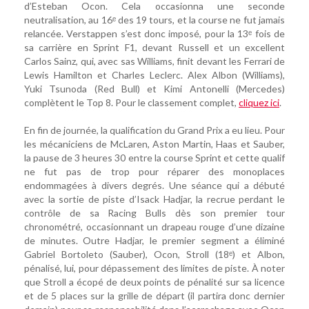
d’Esteban Ocon. Cela occasionna une seconde
neutralisation, au 16ᵉ des 19 tours, et la course ne fut jamais
relancée. Verstappen s’est donc imposé, pour la 13ᵉ fois de
sa carrière en Sprint F1, devant Russell et un excellent
Carlos Sainz, qui, avec sas Williams, finit devant les Ferrari de
Lewis Hamilton et Charles Leclerc. Alex Albon (Williams),
Yuki Tsunoda (Red Bull) et Kimi Antonelli (Mercedes)
complètent le Top 8. Pour le classement complet,
cliquez ici
.
En fin de journée, la qualification du Grand Prix a eu lieu. Pour
les mécaniciens de McLaren, Aston Martin, Haas et Sauber,
la pause de 3 heures 30 entre la course Sprint et cette qualif
ne fut pas de trop pour réparer des monoplaces
endommagées à divers degrés. Une séance qui a débuté
avec la sortie de piste d’Isack Hadjar, la recrue perdant le
contrôle de sa Racing Bulls dès son premier tour
chronométré, occasionnant un drapeau rouge d’une dizaine
de minutes. Outre Hadjar, le premier segment a éliminé
Gabriel Bortoleto (Sauber), Ocon, Stroll (18ᵉ) et Albon,
pénalisé, lui, pour dépassement des limites de piste. À noter
que Stroll a écopé de deux points de pénalité sur sa licence
et de 5 places sur la grille de départ (il partira donc dernier