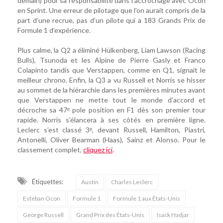
demain) pour sa responsabilité dans l’accrochage avec Ocon
en Sprint. Une erreur de pilotage que l’on aurait compris de la
part d’une recrue, pas d’un pilote qui a 183 Grands Prix de
Formule 1 d’expérience.
Plus calme, la Q2 a éliminé Hülkenberg, Liam Lawson (Racing
Bulls), Tsunoda et les Alpine de Pierre Gasly et Franco
Colapinto tandis que Verstappen, comme en Q1, signait le
meilleur chrono. Enfin, la Q3 a vu Russell et Norris se hisser
au sommet de la hiérarchie dans les premières minutes avant
que Verstappen ne mette tout le monde d’accord et
décroche sa 47ᵉ pole position en F1 dès son premier tour
rapide. Norris s’élancera à ses côtés en première ligne.
Leclerc s’est classé 3ᵉ, devant Russell, Hamilton, Piastri,
Antonelli, Oliver Bearman (Haas), Sainz et Alonso. Pour le
classement complet,
cliquez ici
.
Étiquettes:
Austin
Charles Leclerc
Esteban Ocon
Formule 1
Formule 1 aux États-Unis
George Russell
Grand Prix des États-Unis
Isack Hadjar