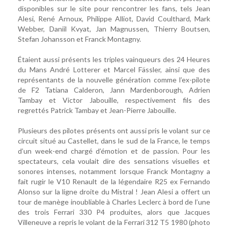
disponibles sur le site pour rencontrer les fans, tels Jean
Alesi, René Arnoux, Philippe Alliot, David Coulthard, Mark
Webber, Daniil Kvyat, Jan Magnussen, Thierry Boutsen,
Stefan Johansson et Franck Montagny.
Étaient aussi présents les triples vainqueurs des 24 Heures
du Mans André Lotterer et Marcel Fässler, ainsi que des
représentants de la nouvelle génération comme l’ex-pilote
de F2 Tatiana Calderon, Jann Mardenborough, Adrien
Tambay et Victor Jabouille, respectivement fils des
regrettés Patrick Tambay et Jean-Pierre Jabouille.
Plusieurs des pilotes présents ont aussi pris le volant sur ce
circuit situé au Castellet, dans le sud de la France, le temps
d’un week-end chargé d’émotion et de passion. Pour les
spectateurs, cela voulait dire des sensations visuelles et
sonores intenses, notamment lorsque Franck Montagny a
fait rugir le V10 Renault de la légendaire R25 ex Fernando
Alonso sur la ligne droite du Mistral ! Jean Alesi a offert un
tour de manège inoubliable à Charles Leclerc à bord de l’une
des trois Ferrari 330 P4 produites, alors que Jacques
Villeneuve a repris le volant de la Ferrari 312 T5 1980 (photo