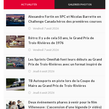
ACTUALITÉS
GALERIES PHOTOS
Alexandre Fortin en SPC et Nicolas Barrette en
Challenge Canada héros des premières courses
du week-end au GP3R
Vendredi 7 août 2026
Rétro: Il y a de cela 50 ans, le Grand Prix de
Trois-Rivières de 1976
Vendredi 7 août 2026
Les Sprints Omnifab font leurs débuts au Grand
Prix de Trois-Rivières avec un format inspiré de
Daytona
Jeudi 6 août 2026
TB Autosports en piste lors de la Coupe du
Maire au Grand Prix de Trois-Rivières
Jeudi 6 août 2026
Deux événements phares à venir pour le film
Villeneuve : L'ascension d'une légende (+ vidéo)