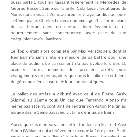
quasi parfait, tout en tassant légèrement la Mercedes de
George Russell, 2ème sur la grille. Cela faisait les affaires de
Norris qui se hissait 2ème au premier virage tandis que, pour
la 4ème place, Charles Leclerc endommageait l’aileron avant
de sa Ferrari dans un contact bien involontaire, et
heureusement sans conséquence, avec celle de son
coéquipier Lewis Hamilton.
Le Top 6 était alors complété par Max Verstappen, dont la
Red Bull n’a jamais été en mesure de sa battre pour une
place de podium. Le classement n’a pas évolué lors des 10
premiers tours, moment des premiers arrêts pour
changements de pneus, alors que tous les pilotes tentaient
de gérer au mieux l’usure de leurs pneumatiques.
Le ballet des arrêts a débuté avec celui de Pierre Gasly
(Alpine) au 11ème tour. Un cap que Fernando Alonso n’a
même pas atteint, contraint de rentrer son Aston Martin au
garage dès le 3ème passage, victime d’ennuis de freins.
Après que les meneurs aient effectué leur arrêt, c’est Alex
Albon (Williams) qui a brièvement occupé la 1ère place. À mi-
course et alors que Piastri, Norris et Russell formaient un