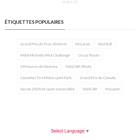
PUBLICITÉ
ÉTIQUETTES POPULAIRES
Grand Prix de Trois-Rivières
McLaren
Red Bull
IMSA Michelin Pilot Challenge
Oscar Piastri
24 Heures de Daytona
NASCAR Xfinity
Canadian Tire Motorsport Park
Grand Prix du Canada
Saison 2024 de sport automobile
NASCAR
Mosport
Select Language
▼