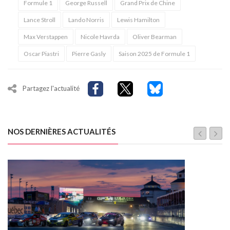
Formule 1
George Russell
Grand Prix de Chine
Lance Stroll
Lando Norris
Lewis Hamilton
Max Verstappen
Nicole Havrda
Oliver Bearman
Oscar Piastri
Pierre Gasly
Saison 2025 de Formule 1
Partagez l'actualité
NOS DERNIÈRES ACTUALITÉS