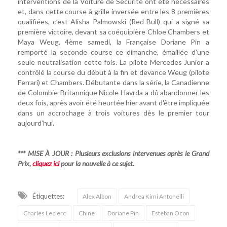
interventions de la Voiture de Sécurité ont été nécessaires
et, dans cette course à grille inversée entre les 8 premières
qualifiées, c’est Alisha Palmowski (Red Bull) qui a signé sa
première victoire, devant sa coéquipière Chloe Chambers et
Maya Weug. 4ème samedi, la Française Doriane Pin a
remporté la seconde course ce dimanche, émaillée d’une
seule neutralisation cette fois. La pilote Mercedes Junior a
contrôlé la course du début à la fin et devance Weug (pilote
Ferrari) et Chambers. Débutante dans la série, la Canadienne
de Colombie-Britannique Nicole Havrda a dû abandonner les
deux fois, après avoir été heurtée hier avant d'être impliquée
dans un accrochage à trois voitures dès le premier tour
aujourd’hui.
*** MISE À JOUR : Plusieurs exclusions intervenues après le Grand
Prix,
cliquez ici
pour la nouvelle à ce sujet.
Étiquettes:
Alex Albon
Andrea Kimi Antonelli
Charles Leclerc
Chine
Doriane Pin
Esteban Ocon