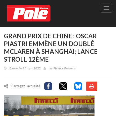
Site
officie
de
Pole-
Positi
Maga
GRAND PRIX DE CHINE : OSCAR
-
PIASTRI EMMÈNE UN DOUBLÉ
Le
seul
MCLAREN À SHANGHAI; LANCE
maga
STROLL 12ÈME
québé
de
Dimanche 23 mars 2025
par
Philippe Brasseur
sport
autom
Partagez l'actualité