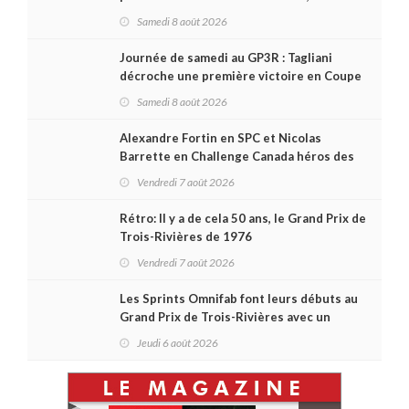
remporte l'autre Duels
Samedi 8 août 2026
Journée de samedi au GP3R : Tagliani
décroche une première victoire en Coupe
Radical; des courses très disputées dans
Samedi 8 août 2026
toutes les séries
Alexandre Fortin en SPC et Nicolas
Barrette en Challenge Canada héros des
premières courses du week-end au GP3R
Vendredi 7 août 2026
Rétro: Il y a de cela 50 ans, le Grand Prix de
Trois-Rivières de 1976
Vendredi 7 août 2026
Les Sprints Omnifab font leurs débuts au
Grand Prix de Trois-Rivières avec un
format inspiré de Daytona
Jeudi 6 août 2026