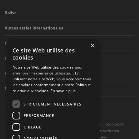
Rallye
Autres séries internationales
×
Circuit routier canadien
Ce site Web utilise des
cookies
Karting
Notre site Web utilise des cookies pour
améliorer l'expérience utilisateur. En
Autres séries nationales
utilisant notre site Web, vous acceptez tous
les cookies conformément à notre Politique
Divers
relative aux cookies.
En savoir plus
STRICTEMENT NÉCESSAIRES
PERFORMANCE
Tous droits réservés © Les Éditions Pole-Position inc. 1990-2026
CIBLAGE
Ce site est produit et hébergé par Montréal-Photo-Web.com
Politique de confidentialité et Conditions d’utilisation
NON CLASSIFIÉS