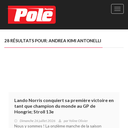
Site
officie
de
Pole-
Positi
Maga
28 RÉSULTATS POUR: ANDREA KIMI ANTONELLI
-
Le
seul
maga
québé
de
sport
autom
Lando Norris conquiert sa première victoire en
tant que champion du monde au GP de
Hongrie; Stroll 13e
Dimanche 26 juillet 2026
par
Yoline Olivier
Nous y sommes ! La onzième manche de la saison