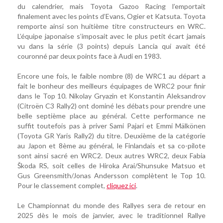
du calendrier, mais Toyota Gazoo Racing l’emportait
finalement avec les points d’Evans, Ogier et Katsuta. Toyota
remporte ainsi son huitième titre constructeurs en WRC.
L’équipe japonaise s’imposait avec le plus petit écart jamais
vu dans la série (3 points) depuis Lancia qui avait été
couronné par deux points face à Audi en 1983.
Encore une fois, le faible nombre (8) de WRC1 au départ a
fait le bonheur des meilleurs équipages de WRC2 pour finir
dans le Top 10. Nikolay Gryazin et Konstantin Aleksandrov
(Citroën C3 Rally2) ont dominé les débats pour prendre une
belle septième place au général. Cette performance ne
suffit toutefois pas à priver Sami Pajari et Emmi Mälkönen
(Toyota GR Yaris Rally2) du titre. Deuxième de la catégorie
au Japon et 8ème au général, le Finlandais et sa co-pilote
sont ainsi sacré en WRC2. Deux autres WRC2, deux Fabia
Škoda RS, soit celles de Hiroka Arai/Shunsuke Matsuo et
Gus Greensmith/Jonas Andersson complètent le Top 10.
Pour le classement complet,
cliquez ici
.
Le Championnat du monde des Rallyes sera de retour en
2025 dès le mois de janvier, avec le traditionnel Rallye