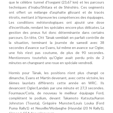
que le célèbre tunnel d'Isegami (23,67 km) et les parcours
techniques d'Inabu/Shitara et de Shinshiro. Ces segments
ont offert un mélange d'asphalte glissant et de tracés
étroits, mettant à l'épreuve les compétences des équipages.
Les conditions météorologiques ont ajouté une dose
d'incertitude, rendant les spéciales encore plus délicates. La
gestion des pneus fut donc déterminante dans certains
parcours. En tête, Ott Tänak semblait en parfait contrôle de
la situation, terminant la journée de samedi avec 38
secondes d’avance sur Evans, lui-même en avance sur Ogier,
une fois n’est pas coutume, de plus de 90 secondes.
Mentionnons toutefois qu’Ogier avait perdu près de 2
minutes en changeant une roue en spéciale vendredi.
Hormis pour Tänak, les positions n’ont plus changé ce
dimanche, Evans et Martin devenant, avec cette victoire, les
6èmes lauréats différents cette année en WRC. Ils
devancent Ogier/Landais par une minute et 27,3 secondes.
Fourmaux/Coria, de nouveau le meilleur équipage Ford,
complètent le podium, devant Takamoto Katsuta/Aaron
Johnston (Toyota), Grégoire Munster/Louis Louka (Ford
Puma Rally1) et Neuville/Wydaeghe (Hyundai i20 N Rally1),