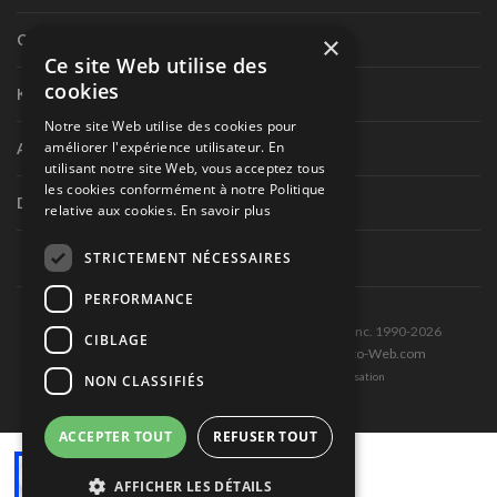
×
Circuit routier canadien
Ce site Web utilise des
cookies
Karting
Notre site Web utilise des cookies pour
améliorer l'expérience utilisateur. En
Autres séries nationales
utilisant notre site Web, vous acceptez tous
les cookies conformément à notre Politique
Divers
relative aux cookies.
En savoir plus
STRICTEMENT NÉCESSAIRES
PERFORMANCE
Tous droits réservés © Les Éditions Pole-Position inc. 1990-2026
CIBLAGE
Ce site est produit et hébergé par Montréal-Photo-Web.com
Politique de confidentialité et Conditions d’utilisation
NON CLASSIFIÉS
ACCEPTER TOUT
REFUSER TOUT
AFFICHER LES DÉTAILS