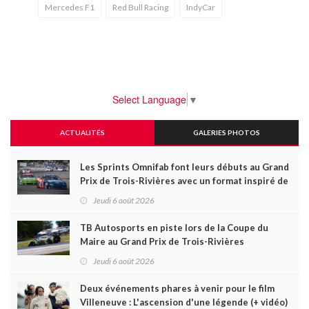
Mercedes F1
Red Bull Racing
IndyCar
Select Language
▼
ACTUALITÉS
GALERIES PHOTOS
Les Sprints Omnifab font leurs débuts au Grand
Prix de Trois-Rivières avec un format inspiré de
Daytona
Jeudi 6 août 2026
TB Autosports en piste lors de la Coupe du
Maire au Grand Prix de Trois-Rivières
Jeudi 6 août 2026
Deux événements phares à venir pour le film
Villeneuve : L'ascension d'une légende (+ vidéo)