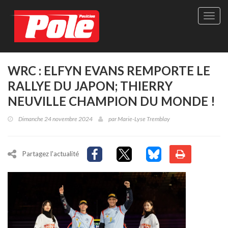
Site
officie
de
Pole-
Positi
Maga
WRC : ELFYN EVANS REMPORTE LE
-
RALLYE DU JAPON; THIERRY
Le
seul
NEUVILLE CHAMPION DU MONDE !
maga
québé
Dimanche 24 novembre 2024
par
Marie-Lyse Tremblay
de
sport
autom
Partagez l'actualité