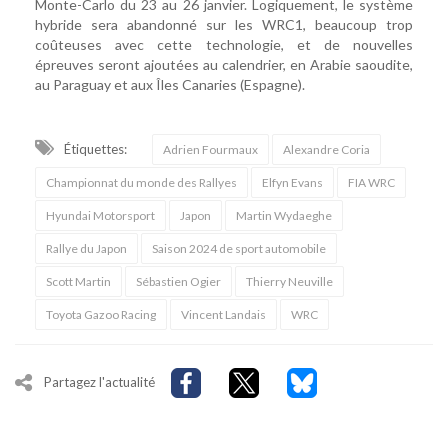
Monte-Carlo du 23 au 26 janvier. Logiquement, le système
hybride sera abandonné sur les WRC1, beaucoup trop
coûteuses avec cette technologie, et de nouvelles
épreuves seront ajoutées au calendrier, en Arabie saoudite,
au Paraguay et aux Îles Canaries (Espagne).
Étiquettes:
Adrien Fourmaux
Alexandre Coria
Championnat du monde des Rallyes
Elfyn Evans
FIA WRC
Hyundai Motorsport
Japon
Martin Wydaeghe
Rallye du Japon
Saison 2024 de sport automobile
Scott Martin
Sébastien Ogier
Thierry Neuville
Toyota Gazoo Racing
Vincent Landais
WRC
Partagez l'actualité