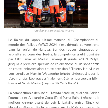
Crédit photo: Hyundai Motorsport
Le Rallye du Japon, ultime manche du Championnat du
monde des Rallyes (WRC) 2024, s'est déroulé ce week-end
dans la région de Nagoya. Sur des routes sinueuses en
asphalte au cœur des forêts, la compétition a été dominée
par Ott Tänak et Martin Järveoja (Hyundai i20 N Rally1)
jusqu’à la première spéciale de ce dimanche où ils sont sortis
de route, enlevant ainsi toute pression à Thierry Neuville et
son co-pilote Martijn Wydaeghe (photo ci-dessus) pour le
titre mondial. L’épreuve a finalement été remportée par Elfyn
Evans et Scott Martin (Toyota GR Yaris Rally1).
La compétition a débuté au Toyota Stadium jeudi soir, Adrien
Fourmaux et Alexandre Coria (Ford Puma Rally1) réalisant le
meilleur chrono avant de voir la bataille entre Tänak et
Neuville débuter dès le lendemain matin. Mais à compter de