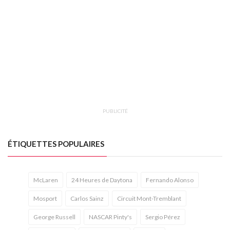
PUBLICITÉ
ÉTIQUETTES POPULAIRES
McLaren
24 Heures de Daytona
Fernando Alonso
Mosport
Carlos Sainz
Circuit Mont-Tremblant
George Russell
NASCAR Pinty's
Sergio Pérez