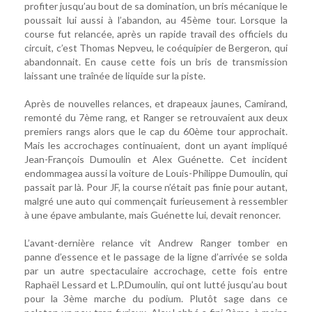
profiter jusqu’au bout de sa domination, un bris mécanique le
poussait lui aussi à l’abandon, au 45ème tour. Lorsque la
course fut relancée, après un rapide travail des officiels du
circuit, c’est Thomas Nepveu, le coéquipier de Bergeron, qui
abandonnait. En cause cette fois un bris de transmission
laissant une traînée de liquide sur la piste.
Après de nouvelles relances, et drapeaux jaunes, Camirand,
remonté du 7ème rang, et Ranger se retrouvaient aux deux
premiers rangs alors que le cap du 60ème tour approchait.
Mais les accrochages continuaient, dont un ayant impliqué
Jean-François Dumoulin et Alex Guénette. Cet incident
endommagea aussi la voiture de Louis-Philippe Dumoulin, qui
passait par là. Pour JF, la course n’était pas finie pour autant,
malgré une auto qui commençait furieusement à ressembler
à une épave ambulante, mais Guénette lui, devait renoncer.
L’avant-dernière relance vit Andrew Ranger tomber en
panne d’essence et le passage de la ligne d’arrivée se solda
par un autre spectaculaire accrochage, cette fois entre
Raphaël Lessard et L.P.Dumoulin, qui ont lutté jusqu’au bout
pour la 3ème marche du podium. Plutôt sage dans ce