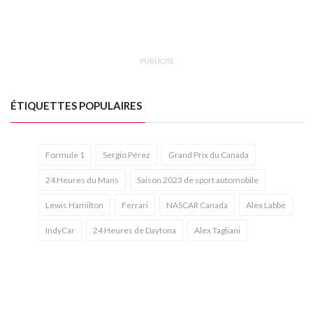
PUBLICITÉ
ÉTIQUETTES POPULAIRES
Formule 1
Sergio Pérez
Grand Prix du Canada
24 Heures du Mans
Saison 2023 de sport automobile
Lewis Hamilton
Ferrari
NASCAR Canada
Alex Labbé
IndyCar
24 Heures de Daytona
Alex Tagliani