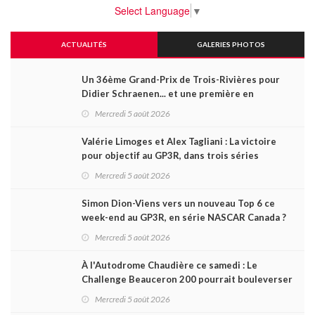
Select Language
▼
ACTUALITÉS
GALERIES PHOTOS
Un 36ème Grand-Prix de Trois-Rivières pour
Didier Schraenen... et une première en
Challenge Canada
Mercredi 5 août 2026
Valérie Limoges et Alex Tagliani : La victoire
pour objectif au GP3R, dans trois séries
différentes
Mercredi 5 août 2026
Simon Dion-Viens vers un nouveau Top 6 ce
week-end au GP3R, en série NASCAR Canada ?
Mercredi 5 août 2026
À l'Autodrome Chaudière ce samedi : Le
Challenge Beauceron 200 pourrait bouleverser
le championnat ACT Québec
Mercredi 5 août 2026