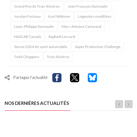
Grand Prix de Trois-Rivières
Jean-François Dumoulin
Jocelyn Fecteau
Kurt Wittmer
Légendes modifiées
Louis-Philippe Dumoulin
Marc-Antoine Camirand
NASCAR Canada
Raphaël Lessard
Saison 2024 de sport automobile
Super Production Challenge
Todd Chiappino
Trois-Rivières
Partagez l'actualité
NOS DERNIÈRES ACTUALITÉS