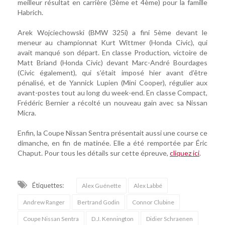
meilleur résultat en carrière (3ème et 4ème) pour la famille
Habrich.
Arek Wojciechowski (BMW 325i) a fini 5ème devant le
meneur au championnat Kurt Wittmer (Honda Civic), qui
avait manqué son départ. En classe Production, victoire de
Matt Briand (Honda Civic) devant Marc-André Bourdages
(Civic également), qui s’était imposé hier avant d’être
pénalisé, et de Yannick Lupien (Mini Cooper), régulier aux
avant-postes tout au long du week-end. En classe Compact,
Frédéric Bernier a récolté un nouveau gain avec sa Nissan
Micra.
Enfin, la Coupe Nissan Sentra présentait aussi une course ce
dimanche, en fin de matinée. Elle a été remportée par Éric
Chaput. Pour tous les détails sur cette épreuve,
cliquez ici
.
Étiquettes:
Alex Guénette
Alex Labbé
Andrew Ranger
Bertrand Godin
Connor Clubine
Coupe Nissan Sentra
D.J. Kennington
Didier Schraenen