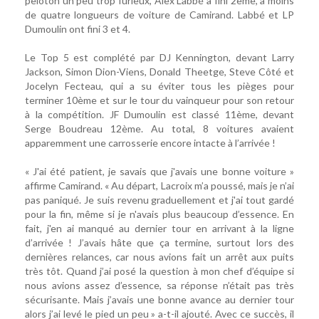
peloton un peu trop furieux, Alex Labbé a fini 2ème, à moins
de quatre longueurs de voiture de Camirand. Labbé et LP
Dumoulin ont fini 3 et 4.
Le Top 5 est complété par DJ Kennington, devant Larry
Jackson, Simon Dion-Viens, Donald Theetge, Steve Côté et
Jocelyn Fecteau, qui a su éviter tous les pièges pour
terminer 10ème et sur le tour du vainqueur pour son retour
à la compétition. JF Dumoulin est classé 11ème, devant
Serge Boudreau 12ème. Au total, 8 voitures avaient
apparemment une carrosserie encore intacte à l’arrivée !
« J'ai été patient, je savais que j'avais une bonne voiture »
affirme Camirand. « Au départ, Lacroix m’a poussé, mais je n’ai
pas paniqué. Je suis revenu graduellement et j'ai tout gardé
pour la fin, même si je n'avais plus beaucoup d’essence. En
fait, j'en ai manqué au dernier tour en arrivant à la ligne
d’arrivée ! J’avais hâte que ça termine, surtout lors des
dernières relances, car nous avions fait un arrêt aux puits
très tôt. Quand j’ai posé la question à mon chef d’équipe si
nous avions assez d’essence, sa réponse n’était pas très
sécurisante. Mais j’avais une bonne avance au dernier tour
alors j’ai levé le pied un peu » a-t-il ajouté. Avec ce succès, il