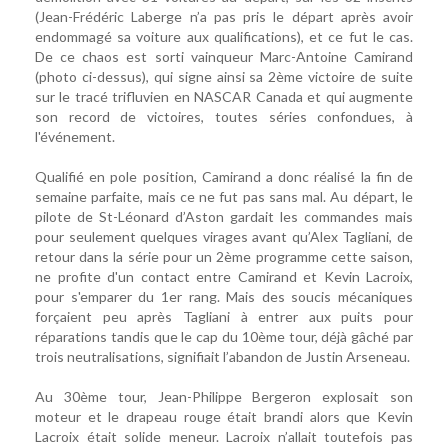
(Jean-Frédéric Laberge n’a pas pris le départ après avoir
endommagé sa voiture aux qualifications), et ce fut le cas.
De ce chaos est sorti vainqueur Marc-Antoine Camirand
(photo ci-dessus), qui signe ainsi sa 2ème victoire de suite
sur le tracé trifluvien en NASCAR Canada et qui augmente
son record de victoires, toutes séries confondues, à
l'événement.
Qualifié en pole position, Camirand a donc réalisé la fin de
semaine parfaite, mais ce ne fut pas sans mal. Au départ, le
pilote de St-Léonard d’Aston gardait les commandes mais
pour seulement quelques virages avant qu’Alex Tagliani, de
retour dans la série pour un 2ème programme cette saison,
ne profite d'un contact entre Camirand et Kevin Lacroix,
pour s'emparer du 1er rang. Mais des soucis mécaniques
forçaient peu après Tagliani à entrer aux puits pour
réparations tandis que le cap du 10ème tour, déjà gâché par
trois neutralisations, signifiait l’abandon de Justin Arseneau.
Au 30ème tour, Jean-Philippe Bergeron explosait son
moteur et le drapeau rouge était brandi alors que Kevin
Lacroix était solide meneur. Lacroix n’allait toutefois pas