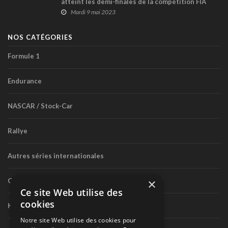
atteint les demi-finales de la compétition FIA
Rallystar America
Mardi 9 mai 2023
NOS CATÉGORIES
Formule 1
Endurance
NASCAR / Stock-Car
Rallye
Autres séries internationales
×
Circuit routier canadien
Ce site Web utilise des
cookies
Karting
Notre site Web utilise des cookies pour