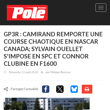
Site
officie
de
Pole-
Positi
Maga
GP3R : CAMIRAND REMPORTE UNE
-
COURSE CHAOTIQUE EN NASCAR
Le
seul
CANADA; SYLVAIN OUELLET
maga
S'IMPOSE EN SPC ET CONNOR
québé
de
CLUBINE EN F1600
sport
autom
Dimanche 11 août 2024
par
Philippe Brasseur
Partagez l'actualité