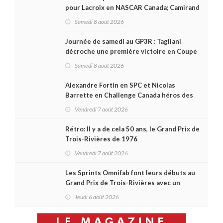
pour Lacroix en NASCAR Canada; Camirand
remporte l'autre Duels
Samedi 8 août 2026
Journée de samedi au GP3R : Tagliani
décroche une première victoire en Coupe
Radical; des courses très disputées dans
Samedi 8 août 2026
toutes les séries
Alexandre Fortin en SPC et Nicolas
Barrette en Challenge Canada héros des
premières courses du week-end au GP3R
Vendredi 7 août 2026
Rétro: Il y a de cela 50 ans, le Grand Prix de
Trois-Rivières de 1976
Vendredi 7 août 2026
Les Sprints Omnifab font leurs débuts au
Grand Prix de Trois-Rivières avec un
format inspiré de Daytona
Jeudi 6 août 2026