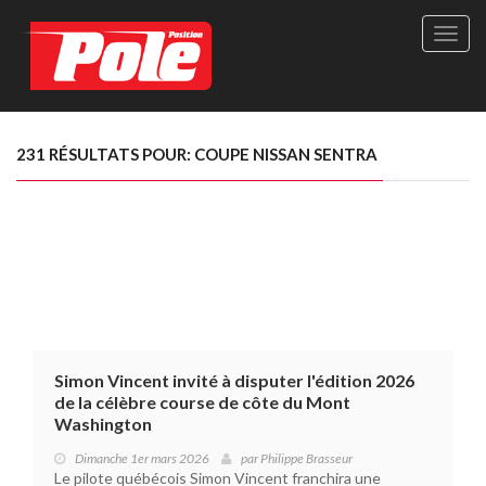
Site
officie
de
Pole-
Positi
Maga
231 RÉSULTATS POUR: COUPE NISSAN SENTRA
-
Le
seul
maga
québé
de
sport
autom
Simon Vincent invité à disputer l'édition 2026
de la célèbre course de côte du Mont
Washington
Dimanche 1er mars 2026
par
Philippe Brasseur
Le pilote québécois Simon Vincent franchira une