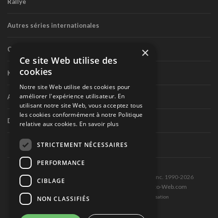
Rallye
Autres séries internationales
×
Circuit routier canadien
Ce site Web utilise des
cookies
Karting
Notre site Web utilise des cookies pour
améliorer l'expérience utilisateur. En
Autres séries nationales
utilisant notre site Web, vous acceptez tous
les cookies conformément à notre Politique
Divers
relative aux cookies.
En savoir plus
STRICTEMENT NÉCESSAIRES
PERFORMANCE
Tous droits réservés © Les Éditions Pole-Position inc. 1990-2026
CIBLAGE
Ce site est produit et hébergé par Montréal-Photo-Web.com
Politique de confidentialité et Conditions d’utilisation
NON CLASSIFIÉS