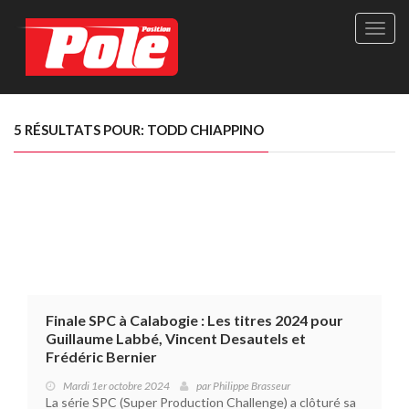
Site
officie
de
Pole-
Positi
Maga
5 RÉSULTATS POUR: TODD CHIAPPINO
-
Le
seul
maga
québé
de
sport
autom
Finale SPC à Calabogie : Les titres 2024 pour
Guillaume Labbé, Vincent Desautels et
Frédéric Bernier
Mardi 1er octobre 2024
par
Philippe Brasseur
La série SPC (Super Production Challenge) a clôturé sa