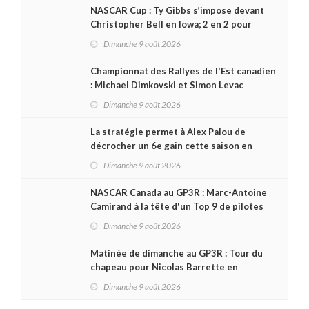
NASCAR Cup : Ty Gibbs s’impose devant
Christopher Bell en Iowa; 2 en 2 pour
Carson Kvapil en série O’Reilly
Dimanche 9 août 2026
Championnat des Rallyes de l'Est canadien
: Michael Dimkovski et Simon Levac
lauréats d’un Black Bear Rally à
Dimanche 9 août 2026
rebondissements !
La stratégie permet à Alex Palou de
décrocher un 6e gain cette saison en
IndyCar, sur le circuit de Portland
Dimanche 9 août 2026
NASCAR Canada au GP3R : Marc-Antoine
Camirand à la tête d'un Top 9 de pilotes
québécois
Dimanche 9 août 2026
Matinée de dimanche au GP3R : Tour du
chapeau pour Nicolas Barrette en
Challenge Canada; succès de Sylvain
Dimanche 9 août 2026
Laporte en SPC