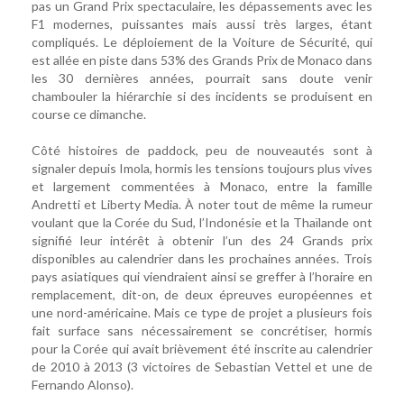
pas un Grand Prix spectaculaire, les dépassements avec les
F1 modernes, puissantes mais aussi très larges, étant
compliqués. Le déploiement de la Voiture de Sécurité, qui
est allée en piste dans 53% des Grands Prix de Monaco dans
les 30 dernières années, pourrait sans doute venir
chambouler la hiérarchie si des incidents se produisent en
course ce dimanche.
Côté histoires de paddock, peu de nouveautés sont à
signaler depuis Imola, hormis les tensions toujours plus vives
et largement commentées à Monaco, entre la famille
Andretti et Liberty Media. À noter tout de même la rumeur
voulant que la Corée du Sud, l’Indonésie et la Thaïlande ont
signifié leur intérêt à obtenir l’un des 24 Grands prix
disponibles au calendrier dans les prochaines années. Trois
pays asiatiques qui viendraient ainsi se greffer à l’horaire en
remplacement, dit-on, de deux épreuves européennes et
une nord-américaine. Mais ce type de projet a plusieurs fois
fait surface sans nécessairement se concrétiser, hormis
pour la Corée qui avait brièvement été inscrite au calendrier
de 2010 à 2013 (3 victoires de Sebastian Vettel et une de
Fernando Alonso).