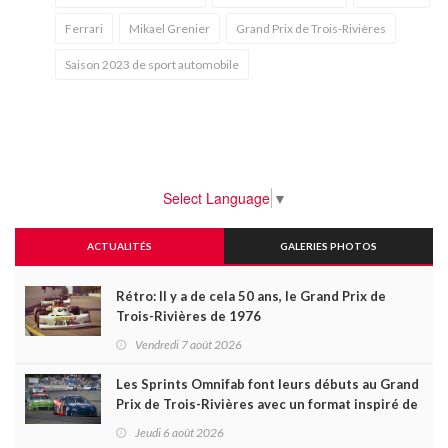
Ferrari
Mikael Grenier
Grand Prix de Trois-Rivières
Saison 2023 de sport automobile
Select Language
▼
ACTUALITÉS
GALERIES PHOTOS
Rétro: Il y a de cela 50 ans, le Grand Prix de
Trois-Rivières de 1976
Vendredi 7 août 2026
Les Sprints Omnifab font leurs débuts au Grand
Prix de Trois-Rivières avec un format inspiré de
Daytona
Jeudi 6 août 2026