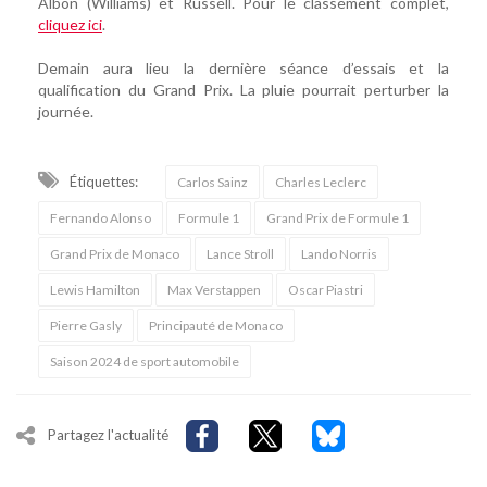
Albon (Williams) et Russell. Pour le classement complet,
cliquez ici
.
Demain aura lieu la dernière séance d’essais et la
qualification du Grand Prix. La pluie pourrait perturber la
journée.
Étiquettes:
Carlos Sainz
Charles Leclerc
Fernando Alonso
Formule 1
Grand Prix de Formule 1
Grand Prix de Monaco
Lance Stroll
Lando Norris
Lewis Hamilton
Max Verstappen
Oscar Piastri
Pierre Gasly
Principauté de Monaco
Saison 2024 de sport automobile
Partagez l'actualité