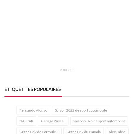
PUBLICITÉ
ÉTIQUETTES POPULAIRES
Fernando Alonso
Saison 2022 de sport automobile
NASCAR
George Russell
Saison 2025 de sport automobile
Grand Prix de Formule 1
Grand Prix du Canada
Alex Labbé