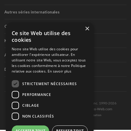
Autres séries internationales
×
Circuit routier canadien
Ce site Web utilise des
cookies
Karting
Notre site Web utilise des cookies pour
améliorer l'expérience utilisateur. En
Autres séries nationales
utilisant notre site Web, vous acceptez tous
les cookies conformément à notre Politique
Divers
relative aux cookies.
En savoir plus
STRICTEMENT NÉCESSAIRES
PERFORMANCE
Tous droits réservés © Les Éditions Pole-Position inc. 1990-2026
CIBLAGE
Ce site est produit et hébergé par Montréal-Photo-Web.com
Politique de confidentialité et Conditions d’utilisation
NON CLASSIFIÉS
ACCEPTER TOUT
REFUSER TOUT