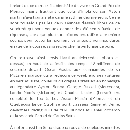
Parlant de ce dernier, il a bien hâte de vivre un Grand Prix de
Monaco moins frustrant que celui d’Imola où son Aston
martin n’avait jamais été dans le rythme des meneurs. Ce ne
sont toutefois pas les deux séances d’essais libres de ce
vendredi qui sont venues donner des éléments fiables de
réponses, alors que plusieurs pilotes ont utilisé la première
séance pour tester longuement les pneus à gommes dures
en vue de la course, sans rechercher la performance pure.
On retrouve ainsi Lewis Hamilton (Mercedes, photo ci-
dessus) en haut de la feuille des temps, 29 millièmes de
seconde devant Oscar Piastri, aux commandes de sa
McLaren, marque qui a redécoré ce week-end ses voitures
en vert et jaune, couleurs du drapeau brésilien en hommage
au légendaire Ayrton Senna. George Russell (Mercedes),
Lando Norris (McLaren) et Charles Leclerc (Ferrari) ont
complété le Top 5. Les Aston Martin d’Alonso et du
Québécois lance Stroll se sont classées 6ème et 7ème,
devant les Racing Bulls de Yuki Tsunoda et Daniel Ricciardo
et la seconde Ferrari de Carlos Sainz.
À noter aussi l’arrêt au drapeau rouge de quelques minutes