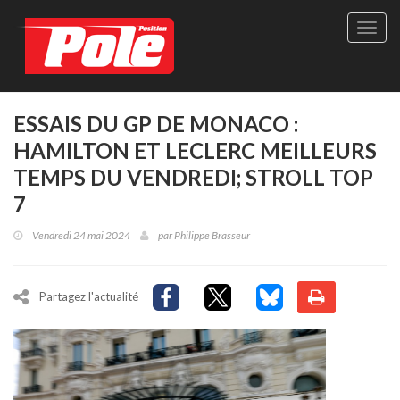
Site
officie
de
Pole-
Positi
Maga
ESSAIS DU GP DE MONACO :
-
HAMILTON ET LECLERC MEILLEURS
Le
seul
TEMPS DU VENDREDI; STROLL TOP
maga
7
québé
de
Vendredi 24 mai 2024
par
Philippe Brasseur
sport
autom
Partagez l'actualité