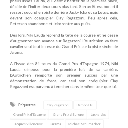
pneus lisses. Lauda, qui vient d’hériter de la première place,
décide de l’imiter deux tours plus tard. Son arrêt est bon et il
ressort second en piste derrière Jacky Ickx et sa Lotus, mais
devant son coéquipier Clay Regazzoni. Peu après cela,
Peterson abandonne et Ickx rentre aux puits.
Dès lors, Niki Lauda reprend la tête de la course et ne cesse
d’augmenter son avance sur Regazzoni. L’Autrichien va faire
cavalier seul tout le reste du Grand Prix sur la piste sèche de
Jarama.
À l’issue des 84 tours du Grand Prix d’Espagne 1974, Niki
Lauda s’impose pour la première fois de sa carrière.
L’Autrichien remporte son premier succès par une
démonstration de force, car seul son coéquipier Clay
Regazzoni est parvenu à terminer dans le même tour que lui.
Étiquettes:
Clay Regazzoni
Damon Hill
Grand Prix d'Espagne
Grand Prix d'Europe
Jacky Ickx
Jacques Villeneuve
Jarama
Michael Schumacher