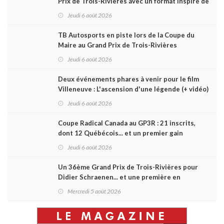
Prix de Trois-Rivières avec un format inspiré de
Daytona
Jeudi 6 août 2026
TB Autosports en piste lors de la Coupe du
Maire au Grand Prix de Trois-Rivières
Jeudi 6 août 2026
Deux événements phares à venir pour le film
Villeneuve : L'ascension d'une légende (+ vidéo)
Jeudi 6 août 2026
Coupe Radical Canada au GP3R : 21 inscrits,
dont 12 Québécois... et un premier gain
d'Antoine Sénéchal dans la série ?
Jeudi 6 août 2026
Un 36ème Grand Prix de Trois-Rivières pour
Didier Schraenen... et une première en
Challenge Canada
Mercredi 5 août 2026