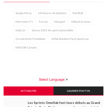
Sergio Pérez
24 Heures de Daytona
Red Bull
Mercedes F1
Ferrari
Mosport
Mikael Grenier
IndyCar
Saison 2025 de sport automobile
Circuit Mont-Tremblant
IMSA WeatherTech Sportscar
NASCAR Canada
Select Language
▼
ACTUALITÉS
GALERIES PHOTOS
Les Sprints Omnifab font leurs débuts au Grand