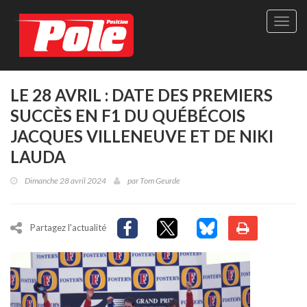
Site
officie
de
Pole-
Positi
Maga
LE 28 AVRIL : DATE DES PREMIERS
-
SUCCÈS EN F1 DU QUÉBÉCOIS
Le
seul
JACQUES VILLENEUVE ET DE NIKI
maga
LAUDA
québé
de
Dimanche 28 avril 2024
par
Tom Geurde
sport
autom
Partagez l'actualité