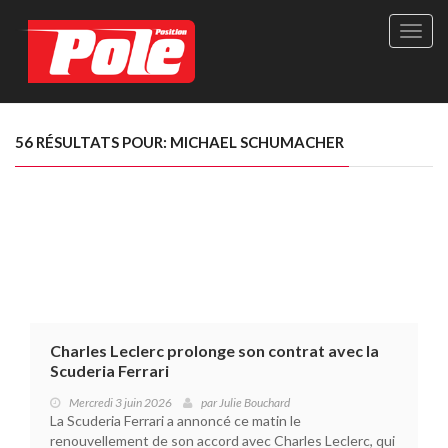
Site
officie
de
Pole-
Positi
Maga
56 RÉSULTATS POUR: MICHAEL SCHUMACHER
-
Le
seul
maga
québé
de
sport
autom
Charles Leclerc prolonge son contrat avec la
Scuderia Ferrari
Mercredi 3 juin 2026
par
Julie Bouchard
La Scuderia Ferrari a annoncé ce matin le
renouvellement de son accord avec Charles Leclerc, qui