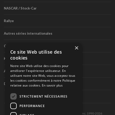
NASCAR / Stock-Car
Rallye
Autres séries internationales
×
Circuit routier canadien
Ce site Web utilise des
cookies
Karting
Notre site Web utilise des cookies pour
améliorer l'expérience utilisateur. En
Autres séries nationales
utilisant notre site Web, vous acceptez tous
les cookies conformément à notre Politique
Divers
relative aux cookies.
En savoir plus
STRICTEMENT NÉCESSAIRES
PERFORMANCE
Tous droits réservés © Les Éditions Pole-Position inc. 1990-2026