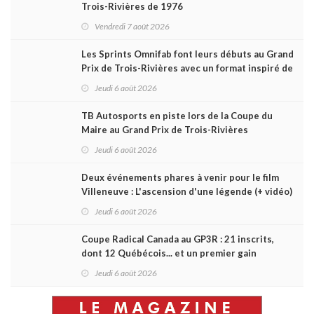
Trois-Rivières de 1976
Vendredi 7 août 2026
Les Sprints Omnifab font leurs débuts au Grand
Prix de Trois-Rivières avec un format inspiré de
Daytona
Jeudi 6 août 2026
TB Autosports en piste lors de la Coupe du
Maire au Grand Prix de Trois-Rivières
Jeudi 6 août 2026
Deux événements phares à venir pour le film
Villeneuve : L'ascension d'une légende (+ vidéo)
Jeudi 6 août 2026
Coupe Radical Canada au GP3R : 21 inscrits,
dont 12 Québécois... et un premier gain
d'Antoine Sénéchal dans la série ?
Jeudi 6 août 2026