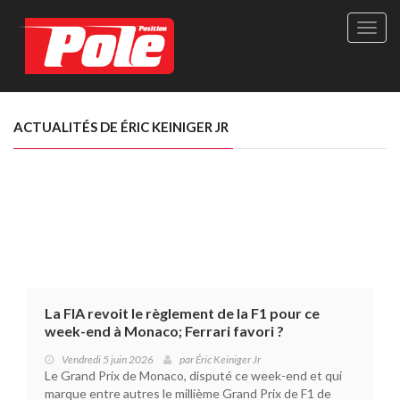
Site
officie
de
Pole-
Positi
Maga
ACTUALITÉS DE ÉRIC KEINIGER JR
-
Le
seul
maga
québé
de
sport
autom
La FIA revoit le règlement de la F1 pour ce
week-end à Monaco; Ferrari favori ?
Vendredi 5 juin 2026
par
Éric Keiniger Jr
Le Grand Prix de Monaco, disputé ce week-end et qui
marque entre autres le millième Grand Prix de F1 de