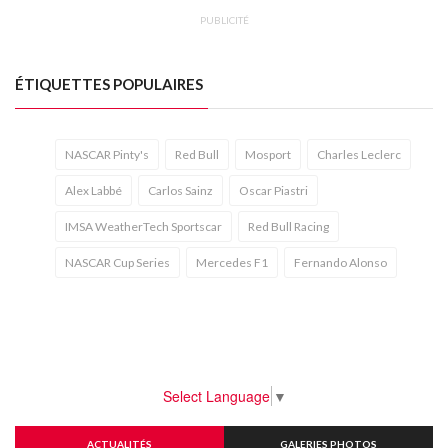
PUBLICITÉ
ÉTIQUETTES POPULAIRES
NASCAR Pinty's
Red Bull
Mosport
Charles Leclerc
Alex Labbé
Carlos Sainz
Oscar Piastri
IMSA WeatherTech Sportscar
Red Bull Racing
NASCAR Cup Series
Mercedes F1
Fernando Alonso
Select Language
▼
ACTUALITÉS
GALERIES PHOTOS