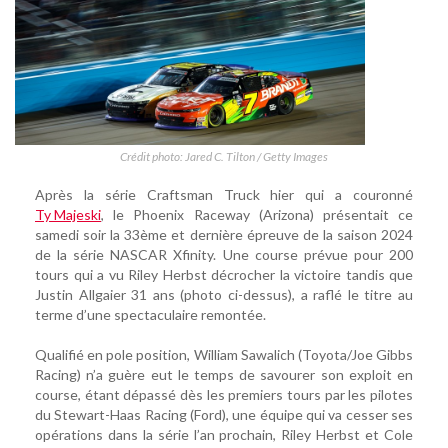
Crédit photo: Jared C. Tilton / Getty Images
Après la série Craftsman Truck hier qui a couronné
Ty Majeski
, le Phoenix Raceway (Arizona) présentait ce
samedi soir la 33ème et dernière épreuve de la saison 2024
de la série NASCAR Xfinity. Une course prévue pour 200
tours qui a vu Riley Herbst décrocher la victoire tandis que
Justin Allgaier 31 ans (photo ci-dessus), a raflé le titre au
terme d’une spectaculaire remontée.
Qualifié en pole position, William Sawalich (Toyota/Joe Gibbs
Racing) n’a guère eut le temps de savourer son exploit en
course, étant dépassé dès les premiers tours par les pilotes
du Stewart-Haas Racing (Ford), une équipe qui va cesser ses
opérations dans la série l’an prochain, Riley Herbst et Cole