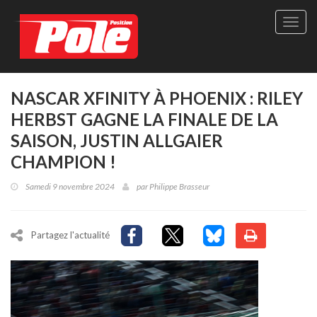
Site
officie
de
Pole-
Positi
Maga
NASCAR XFINITY À PHOENIX : RILEY
-
HERBST GAGNE LA FINALE DE LA
Le
seul
SAISON, JUSTIN ALLGAIER
maga
CHAMPION !
québé
de
Samedi 9 novembre 2024
par
Philippe Brasseur
sport
autom
Partagez l'actualité