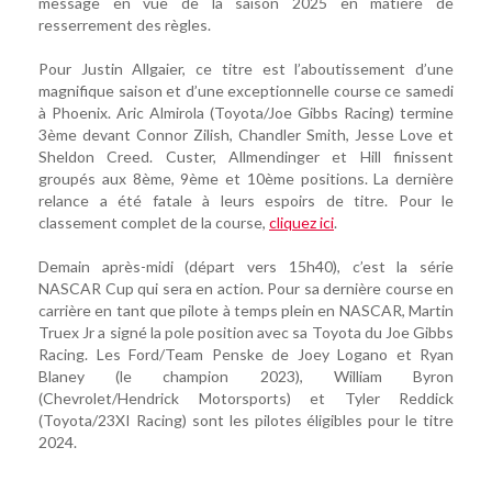
message en vue de la saison 2025 en matière de
resserrement des règles.
Pour Justin Allgaier, ce titre est l’aboutissement d’une
magnifique saison et d’une exceptionnelle course ce samedi
à Phoenix. Aric Almirola (Toyota/Joe Gibbs Racing) termine
3ème devant Connor Zilish, Chandler Smith, Jesse Love et
Sheldon Creed. Custer, Allmendinger et Hill finissent
groupés aux 8ème, 9ème et 10ème positions. La dernière
relance a été fatale à leurs espoirs de titre. Pour le
classement complet de la course,
cliquez ici
.
Demain après-midi (départ vers 15h40), c’est la série
NASCAR Cup qui sera en action. Pour sa dernière course en
carrière en tant que pilote à temps plein en NASCAR, Martin
Truex Jr a signé la pole position avec sa Toyota du Joe Gibbs
Racing. Les Ford/Team Penske de Joey Logano et Ryan
Blaney (le champion 2023), William Byron
(Chevrolet/Hendrick Motorsports) et Tyler Reddick
(Toyota/23XI Racing) sont les pilotes éligibles pour le titre
2024.