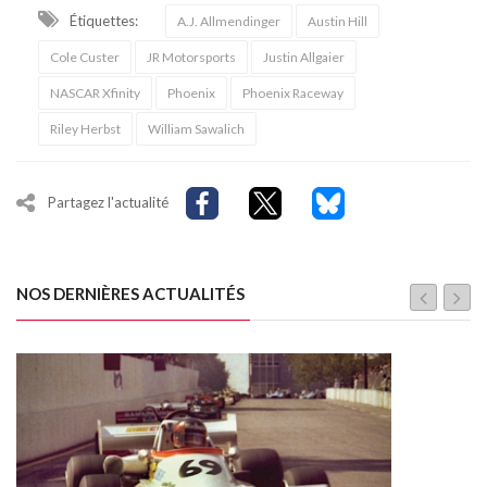
Étiquettes:
A.J. Allmendinger
Austin Hill
Cole Custer
JR Motorsports
Justin Allgaier
NASCAR Xfinity
Phoenix
Phoenix Raceway
Riley Herbst
William Sawalich
Partagez l'actualité
NOS DERNIÈRES ACTUALITÉS