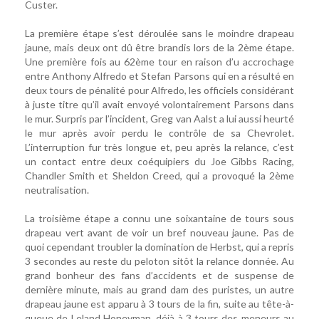
Custer.
La première étape s’est déroulée sans le moindre drapeau
jaune, mais deux ont dû être brandis lors de la 2ème étape.
Une première fois au 62ème tour en raison d’u accrochage
entre Anthony Alfredo et Stefan Parsons qui en a résulté en
deux tours de pénalité pour Alfredo, les officiels considérant
à juste titre qu’il avait envoyé volontairement Parsons dans
le mur. Surpris par l’incident, Greg van Aalst a lui aussi heurté
le mur après avoir perdu le contrôle de sa Chevrolet.
L’interruption fur très longue et, peu après la relance, c’est
un contact entre deux coéquipiers du Joe Gibbs Racing,
Chandler Smith et Sheldon Creed, qui a provoqué la 2ème
neutralisation.
La troisième étape a connu une soixantaine de tours sous
drapeau vert avant de voir un bref nouveau jaune. Pas de
quoi cependant troubler la domination de Herbst, qui a repris
3 secondes au reste du peloton sitôt la relance donnée. Au
grand bonheur des fans d’accidents et de suspense de
dernière minute, mais au grand dam des puristes, un autre
drapeau jaune est apparu à 3 tours de la fin, suite au tête-à-
queue de Leland Honeyman, déjà à 3 tours des meneurs au