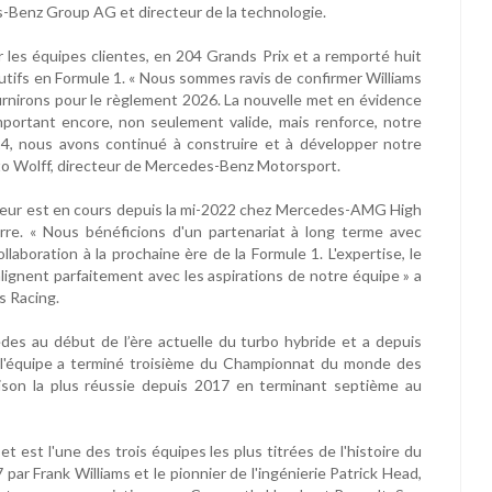
-Benz Group AG et directeur de la technologie.
les équipes clientes, en 204 Grands Prix et a remporté huit
fs en Formule 1. « Nous sommes ravis de confirmer Williams
nirons pour le règlement 2026. La nouvelle met en évidence
mportant encore, non seulement valide, mais renforce, notre
14, nous avons continué à construire et à développer notre
oto Wolff, directeur de Mercedes-Benz Motorsport.
ur est en cours depuis la mi-2022 chez Mercedes-AMG High
re. « Nous bénéficions d'un partenariat à long terme avec
aboration à la prochaine ère de la Formule 1. L'expertise, le
lignent parfaitement avec les aspirations de notre équipe » a
s Racing.
es au début de l’ère actuelle du turbo hybride et a depuis
 l'équipe a terminé troisième du Championnat du monde des
son la plus réussie depuis 2017 en terminant septième au
t est l'une des trois équipes les plus titrées de l'histoire du
r Frank Williams et le pionnier de l'ingénierie Patrick Head,