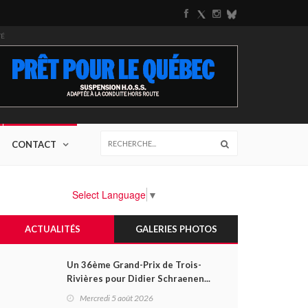
TÉ
CONTACT
Select Language
▼
ACTUALITÉS
GALERIES PHOTOS
Un 36ème Grand-Prix de Trois-
Rivières pour Didier Schraenen...
et une première en Challenge
Mercredi 5 août 2026
Canada