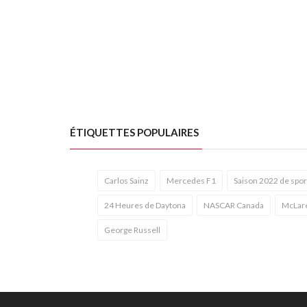
ÉTIQUETTES POPULAIRES
Carlos Sainz
Mercedes F1
Saison 2022 de spor
24 Heures de Daytona
NASCAR Canada
McLar
George Russell