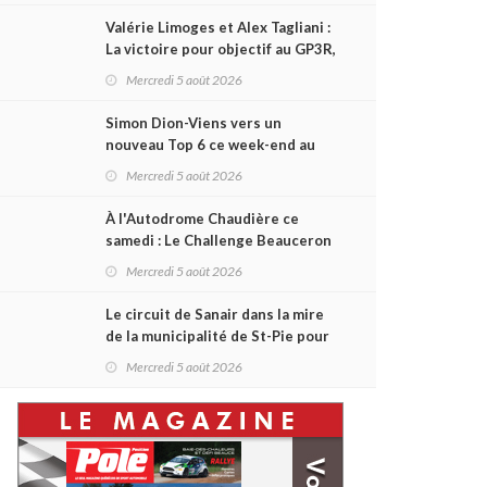
Valérie Limoges et Alex Tagliani :
La victoire pour objectif au GP3R,
dans trois séries différentes
Mercredi 5 août 2026
Simon Dion-Viens vers un
nouveau Top 6 ce week-end au
GP3R, en série NASCAR Canada ?
Mercredi 5 août 2026
À l'Autodrome Chaudière ce
samedi : Le Challenge Beauceron
200 pourrait bouleverser le
Mercredi 5 août 2026
championnat ACT Québec
Le circuit de Sanair dans la mire
de la municipalité de St-Pie pour
être rayé de la carte !
Mercredi 5 août 2026