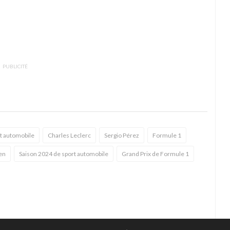
PUBLICITÉ
t automobile
Charles Leclerc
Sergio Pérez
Formule 1
en
Saison 2024 de sport automobile
Grand Prix de Formule 1