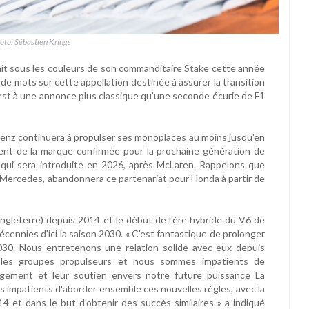
oto: Sébastien Krings
rait sous les couleurs de son commanditaire Stake cette année
 de mots sur cette appellation destinée à assurer la transition
c’est à une annonce plus classique qu’une seconde écurie de F1
enz continuera à propulser ses monoplaces au moins jusqu'en
ient de la marque confirmée pour la prochaine génération de
qui sera introduite en 2026, après McLaren. Rappelons que
Mercedes, abandonnera ce partenariat pour Honda à partir de
leterre) depuis 2014 et le début de l'ère hybride du V6 de
décennies d'ici la saison 2030. « C'est fantastique de prolonger
2030. Nous entretenons une relation solide avec eux depuis
ur les groupes propulseurs et nous sommes impatients de
agement et leur soutien envers notre future puissance La
s impatients d'aborder ensemble ces nouvelles règles, avec la
et dans le but d'obtenir des succès similaires » a indiqué