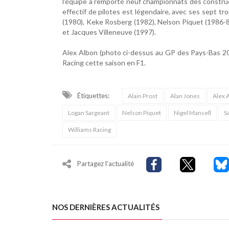
l'équipe a remporté neuf championnats des constru
effectif de pilotes est légendaire, avec ses sept 
(1980), Keke Rosberg (1982), Nelson Piquet (1986-87
et Jacques Villeneuve (1997).
Alex Albon (photo ci-dessus au GP des Pays-Bas 202
Racing cette saison en F1.
Étiquettes:
Alain Prost
Alan Jones
Alex 
Logan Sargeant
Nelson Piquet
Nigel Mansell
S
Williams Racing
Partagez l'actualité
NOS DERNIÈRES ACTUALITÉS