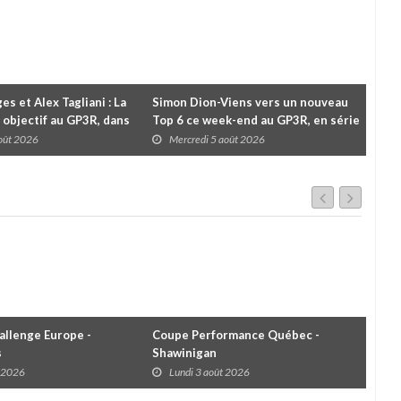
es et Alex Tagliani : La
Simon Dion-Viens vers un nouveau
À l
 objectif au GP3R, dans
Top 6 ce week-end au GP3R, en série
Le 
différentes
NASCAR Canada ?
pou
août 2026
Mercredi 5 août 2026
M
cha
llenge Europe -
Coupe Performance Québec -
WRC
s
Shawinigan
Éta
t 2026
Lundi 3 août 2026
D