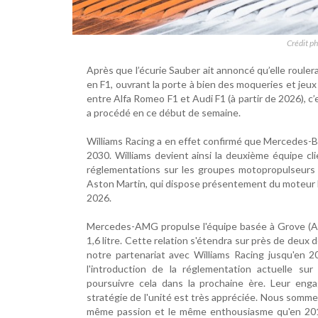
Crédit ph
Après que l’écurie Sauber ait annoncé qu’elle roule
en F1, ouvrant la porte à bien des moqueries et jeux
entre Alfa Romeo F1 et Audi F1 (à partir de 2026), 
a procédé en ce début de semaine.
Williams Racing a en effet confirmé que Mercedes-B
2030. Williams devient ainsi la deuxième équipe cl
réglementations sur les groupes motopropulseurs 
Aston Martin, qui dispose présentement du moteur 
2026.
Mercedes-AMG propulse l'équipe basée à Grove (Ang
1,6 litre. Cette relation s'étendra sur près de deux 
notre partenariat avec Williams Racing jusqu'en 
l'introduction de la réglementation actuelle s
poursuivre cela dans la prochaine ère. Leur eng
stratégie de l'unité est très appréciée. Nous somme
même passion et le même enthousiasme qu'en 2014 