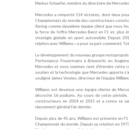
Markus Schaefer, membre du directoire de Mercedes
Mercedes a remporté 114 victoires, dont deux pour 
Championnats du monde des constructeurs consécuti
Racing comme deuxième équipe client que nous four
la force de l'offre Mercedes-Benz en F1 et, plus i
stratégie globale en sport automobile. Depuis 20
relation avec Williams » a pour sa part commenté T
Le développement du nouveau groupe motopropulse
Performance Powertrains à Brixworth, en Angleter
Mercedes et nous sommes ravis d'étendre cette coll
soutien et la technologie que Mercedes apporte s'a
souligné James Vowles, directeur de l'équipe William
Williams est devenue une équipe cliente de Merced
décroché 16 podiums. Au cours de cette période,
constructeurs en 2014 et 2015 et a connu sa sai
classement général l’an dernier.
Depuis plus de 45 ans, Williams est présente en F1 e
Championnat du monde. Depuis sa création en 1977 pa