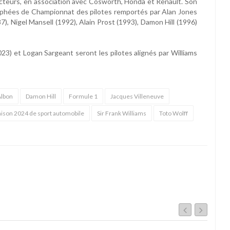
cteurs, en association avec Cosworth, Honda et Renault. Son
trophées de Championnat des pilotes remportés par Alan Jones
), Nigel Mansell (1992), Alain Prost (1993), Damon Hill (1996)
3) et Logan Sargeant seront les pilotes alignés par Williams
Albon
Damon Hill
Formule 1
Jacques Villeneuve
aison 2024 de sport automobile
Sir Frank Williams
Toto Wolff