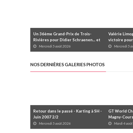
Un 36ème Grand-Prix de Trois-
Valérie Limog
Rivières pour Didier Schraenen... et
victoire pour
une première en Challenge Canada
trois séries 
Mercredi 5 août 2026
Mercredi 5 
NOS DERNIÈRES GALERIES PHOTOS
Retour dans le passé - Karting à SH -
GT World Cha
Juin 2007 2/2
Magny-Cour
Mercredi 5 août 2026
Mardi 4 aoû