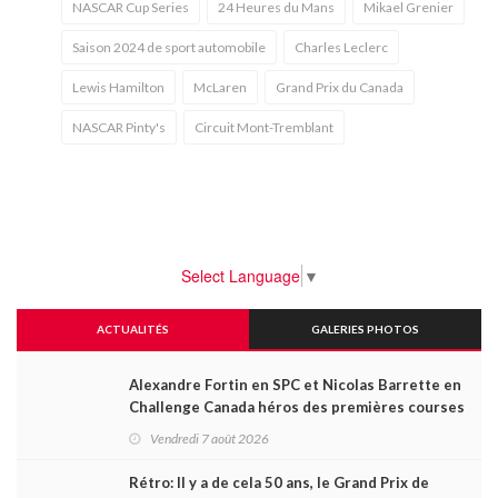
NASCAR Cup Series
24 Heures du Mans
Mikael Grenier
Saison 2024 de sport automobile
Charles Leclerc
Lewis Hamilton
McLaren
Grand Prix du Canada
NASCAR Pinty's
Circuit Mont-Tremblant
Select Language
▼
ACTUALITÉS
GALERIES PHOTOS
Alexandre Fortin en SPC et Nicolas Barrette en
Challenge Canada héros des premières courses
du week-end au GP3R
Vendredi 7 août 2026
Rétro: Il y a de cela 50 ans, le Grand Prix de