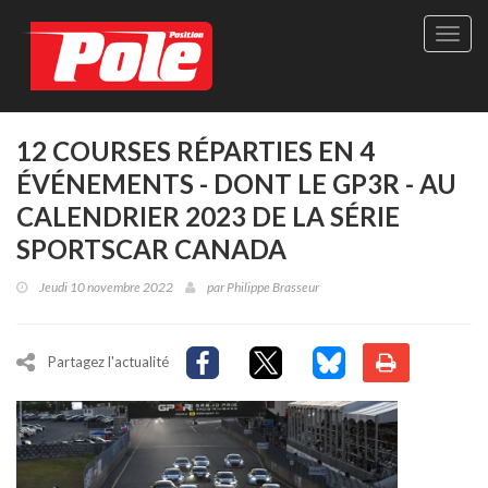
Site
officie
de
Pole-
Positi
Maga
12 COURSES RÉPARTIES EN 4
-
ÉVÉNEMENTS - DONT LE GP3R - AU
Le
seul
CALENDRIER 2023 DE LA SÉRIE
maga
SPORTSCAR CANADA
québé
de
Jeudi 10 novembre 2022
par
Philippe Brasseur
sport
autom
Partagez l'actualité