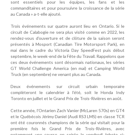
sont essentiels pour les équipes, les fans et les
commanditaires et pour poursuivre la croissance de la série
au Canada » a-t-elle ajouté.
Trois événements sur quatre auront lieu en Ontario. Si le
circuit de Calabogie ne sera plus visité comme en 2022, les
rendez-vous d’ouverture et de clôture de la saison seront
présentés à Mosport (Canadian Tire Motorsport Park), en
mai dans le cadre du Victoria Day SpeedFest puis début
septembre, le week-end de la Fête du Travail. Rappelons que
ces deux événements sont désormais nationaux, les séries
GT World Challenge America (en mai) et Camping World
Truck (en septembre) ne venant plus au Canada.
Deux événements sur circuit urbain temporaire
complèteront le calendrier à l’été, soit le Honda Indy
Toronto en juillet et le Grand Prix de Trois-Rivières en août.
Cette année, l'Ontarien Zach Vanier (McLaren 570s) en GT4
et le Québécois Jérimy Daniel (Audi RS3 LMS) en classe TCR
ont été couronnés champions de la série qui visitait pour la
première fois le Grand Prix de Trois-Rivières, avec
notamment une course en soirée le vendredi (photo ci-