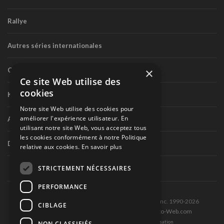
Rallye
Autres séries internationales
×
Circuit routier canadien
Ce site Web utilise des
cookies
Karting
Notre site Web utilise des cookies pour
améliorer l'expérience utilisateur. En
Autres séries nationales
utilisant notre site Web, vous acceptez tous
les cookies conformément à notre Politique
Divers
relative aux cookies.
En savoir plus
STRICTEMENT NÉCESSAIRES
PERFORMANCE
Tous droits réservés © Les Éditions Pole-Position inc. 1990-2026
CIBLAGE
Ce site est produit et hébergé par Montréal-Photo-Web.com
Politique de confidentialité et Conditions d’utilisation
NON CLASSIFIÉS