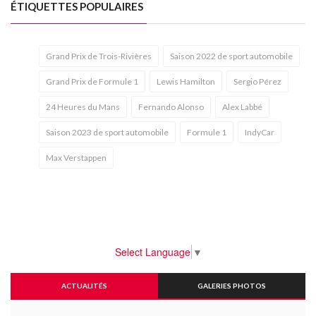
ÉTIQUETTES POPULAIRES
Grand Prix de Trois-Rivières
Saison 2022 de sport automobile
Grand Prix de Formule 1
Lewis Hamilton
Sergio Pérez
24 Heures du Mans
Fernando Alonso
Alex Labbé
Saison 2023 de sport automobile
Formule 1
IndyCar
Max Verstappen
Select Language
▼
ACTUALITÉS
GALERIES PHOTOS