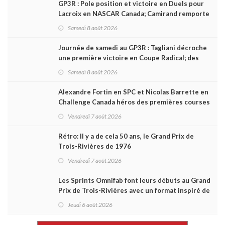
GP3R : Pole position et victoire en Duels pour
Lacroix en NASCAR Canada; Camirand remporte
l'autre Duels
Samedi 8 août 2026
Journée de samedi au GP3R : Tagliani décroche
une première victoire en Coupe Radical; des
courses très disputées dans toutes les séries
Samedi 8 août 2026
Alexandre Fortin en SPC et Nicolas Barrette en
Challenge Canada héros des premières courses
du week-end au GP3R
Vendredi 7 août 2026
Rétro: Il y a de cela 50 ans, le Grand Prix de
Trois-Rivières de 1976
Vendredi 7 août 2026
Les Sprints Omnifab font leurs débuts au Grand
Prix de Trois-Rivières avec un format inspiré de
Daytona
Jeudi 6 août 2026