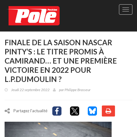
Site
officie
de
Pole-
Positi
Maga
FINALE DE LA SAISON NASCAR
-
PINTY’S : LE TITRE PROMIS À
Le
seul
CAMIRAND… ET UNE PREMIÈRE
maga
VICTOIRE EN 2022 POUR
québé
de
L.P.DUMOULIN ?
sport
autom
Jeudi 22 septembre 2022
par
Philippe Brasseur
Partagez l'actualité