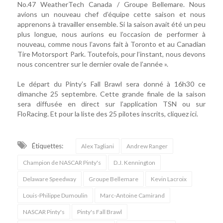
No.47 WeatherTech Canada / Groupe Bellemare. Nous
avions un nouveau chef d’équipe cette saison et nous
apprenons à travailler ensemble. Si la saison avait été un peu
plus longue, nous aurions eu l’occasion de performer à
nouveau, comme nous l’avons fait à Toronto et au Canadian
Tire Motorsport Park. Toutefois, pour l’instant, nous devons
nous concentrer sur le dernier ovale de l’année ».
Le départ du Pinty’s Fall Brawl sera donné à 16h30 ce
dimanche 25 septembre. Cette grande finale de la saison
sera diffusée en direct sur l’application TSN ou sur
FloRacing. Et pour la liste des 25 pilotes inscrits, cliquez ici.
Étiquettes:
Alex Tagliani
Andrew Ranger
Champion de NASCAR Pinty's
D.J. Kennington
Delaware Speedway
Groupe Bellemare
Kevin Lacroix
Louis-Philippe Dumoulin
Marc-Antoine Camirand
NASCAR Pinty's
Pinty's Fall Brawl