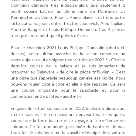
champion demeure très indécise alors que seulement 1
point sépare Lacroix au 2ème rang de l’Ontarien DJ
Kennington au 3ème. Pour la 4ème place, c’est une autre
lutte qui va se jouer, entre Treyten Lapcevich, Alex Tagliani,
Andrew Ranger et Louis-Philippe Dumoulin. Ces 4 pilotes
n’ont présentement que 8 points d’écart.
Pour le champion 2021 Louis-Philippe Dumoulin (photo ci-
dessus), cette ultime manche de la saison comporte un
autre enjeu : celui de signer une victoire en 2022 ! « C’est la
dernière course de la saison et je suis impatient de
retourner au Delaware » de dire le pilote trifluvien. « C’est
une piste que j’apprécie beaucoup car elle est rapide, nous
pouvons rouler côte-à-côte et elle a été repavée. Ce sera
une course amusante pour le spectacle et pour la
compétition entre pilotes » ajoute-t-il.
En guise de retour sur son année 2022, le pilote indique que,
« cette saison, il y a eu plusieurs nouveautés, telles que la
course sur la terre battue et le voyage à Terre-Neuve-et-
Labrador. Ce fut une année parsemée de hauts et de bas,
toutefois je suis heureux du travail de l’équipe de la voiture