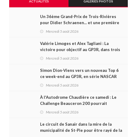
ACTUALITÉS
GALERIES PHOTOS
Un 36ème Grand-Prix de Trois-Rivières
pour Didier Schraenen... et une première
en Challenge Canada
Mercredi 5 août 2026
Valérie Limoges et Alex Tagliani : La
victoire pour objectif au GP3R, dans trois
séries différentes
Mercredi 5 août 2026
Simon Dion-Viens vers un nouveau Top 6
ce week-end au GP3R, en série NASCAR
Canada ?
Mercredi 5 août 2026
À l'Autodrome Chaudière ce samedi : Le
Challenge Beauceron 200 pourrait
bouleverser le championnat ACT Québec
Mercredi 5 août 2026
Le circuit de Sanair dans la mire de la
municipalité de St-Pie pour être rayé de la
carte !