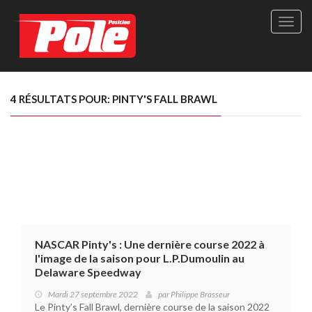
Site
officie
de
Pole-
Positi
Maga
4 RÉSULTATS POUR: PINTY'S FALL BRAWL
-
Le
seul
maga
québé
de
sport
autom
NASCAR Pinty's : Une dernière course 2022 à
l'image de la saison pour L.P.Dumoulin au
Delaware Speedway
Mardi 27 septembre 2022
par
Philippe Brasseur
Le Pinty’s Fall Brawl, dernière course de la saison 2022