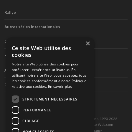
Rallye
Autres séries internationales
×
Circuit routier canadien
Ce site Web utilise des
cookies
Karting
Notre site Web utilise des cookies pour
améliorer l'expérience utilisateur. En
Autres séries nationales
utilisant notre site Web, vous acceptez tous
les cookies conformément à notre Politique
Divers
relative aux cookies.
En savoir plus
STRICTEMENT NÉCESSAIRES
PERFORMANCE
Tous droits réservés © Les Éditions Pole-Position inc. 1990-2026
CIBLAGE
Ce site est produit et hébergé par Montréal-Photo-Web.com
Politique de confidentialité et Conditions d’utilisation
NON CLASSIFIÉS