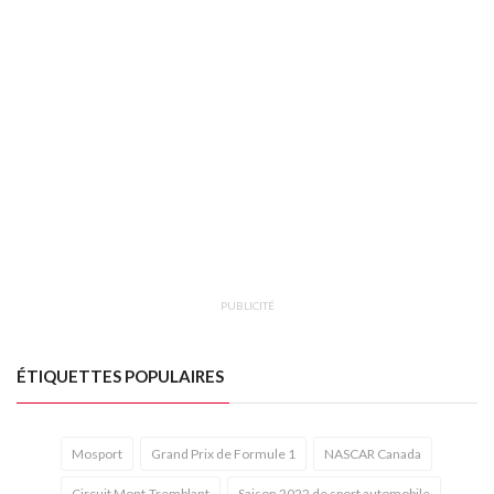
PUBLICITÉ
ÉTIQUETTES POPULAIRES
Mosport
Grand Prix de Formule 1
NASCAR Canada
Circuit Mont-Tremblant
Saison 2022 de sport automobile