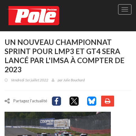
Site
officie
de
Pole-
Positi
Maga
UN NOUVEAU CHAMPIONNAT
-
SPRINT POUR LMP3 ET GT4 SERA
Le
seul
LANCÉ PAR L'IMSA À COMPTER DE
maga
2023
québé
de
Vendredi 1er juillet 2022
par
Julie Bouchard
sport
autom
Partagez l'actualité