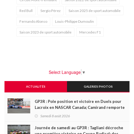
Red Bull
Sergio Pérez
Saison 2025 de sport automobile
Fernando Alonso
Louis-Philippe Dumoulin
Saison 2023 de sport automobile
Mercedes F1
Select Language
▼
ACTUALITÉS
GALERIES PHOTOS
GP3R : Pole position et victoire en Duels pour
Lacroix en NASCAR Canada; Camirand remporte
l'autre Duels
Samedi 8 août 2026
Journée de samedi au GP3R : Tagliani décroche
une première victoire en Coupe Radical; des