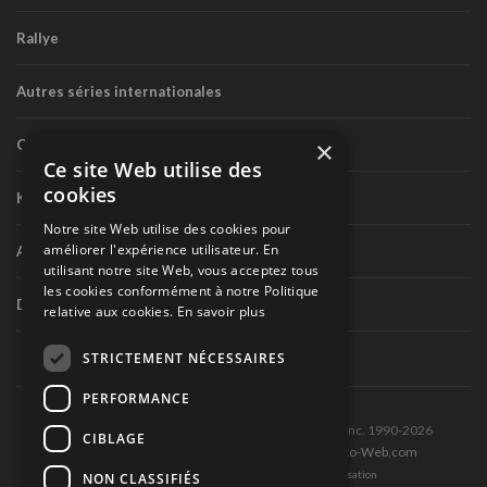
Rallye
Autres séries internationales
×
Circuit routier canadien
Ce site Web utilise des
cookies
Karting
Notre site Web utilise des cookies pour
améliorer l'expérience utilisateur. En
Autres séries nationales
utilisant notre site Web, vous acceptez tous
les cookies conformément à notre Politique
Divers
relative aux cookies.
En savoir plus
STRICTEMENT NÉCESSAIRES
PERFORMANCE
Tous droits réservés © Les Éditions Pole-Position inc. 1990-2026
CIBLAGE
Ce site est produit et hébergé par Montréal-Photo-Web.com
Politique de confidentialité et Conditions d’utilisation
NON CLASSIFIÉS