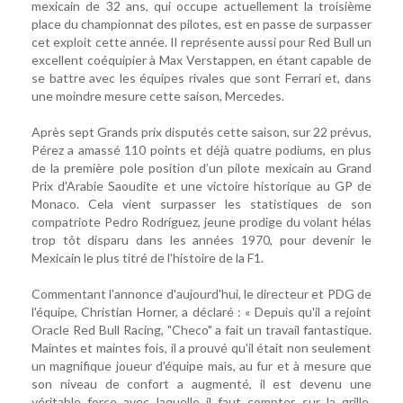
mexicain de 32 ans, qui occupe actuellement la troisième
place du championnat des pilotes, est en passe de surpasser
cet exploit cette année. Il représente aussi pour Red Bull un
excellent coéquipier à Max Verstappen, en étant capable de
se battre avec les équipes rivales que sont Ferrari et, dans
une moindre mesure cette saison, Mercedes.
Après sept Grands prix disputés cette saison, sur 22 prévus,
Pérez a amassé 110 points et déjà quatre podiums, en plus
de la première pole position d’un pilote mexicain au Grand
Prix d'Arabie Saoudite et une victoire historique au GP de
Monaco. Cela vient surpasser les statistiques de son
compatriote Pedro Rodríguez, jeune prodige du volant hélas
trop tôt disparu dans les années 1970, pour devenir le
Mexicain le plus titré de l'histoire de la F1.
Commentant l'annonce d'aujourd'hui, le directeur et PDG de
l'équipe, Christian Horner, a déclaré : « Depuis qu'il a rejoint
Oracle Red Bull Racing, "Checo" a fait un travail fantastique.
Maintes et maintes fois, il a prouvé qu'il était non seulement
un magnifique joueur d'équipe mais, au fur et à mesure que
son niveau de confort a augmenté, il est devenu une
véritable force avec laquelle il faut compter sur la grille.