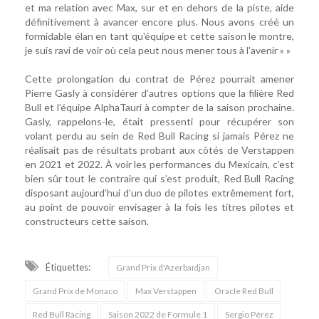
et ma relation avec Max, sur et en dehors de la piste, aide
définitivement à avancer encore plus. Nous avons créé un
formidable élan en tant qu'équipe et cette saison le montre,
je suis ravi de voir où cela peut nous mener tous à l'avenir » »
Cette prolongation du contrat de Pérez pourrait amener
Pierre Gasly à considérer d’autres options que la filière Red
Bull et l’équipe AlphaTauri à compter de la saison prochaine.
Gasly, rappelons-le, était pressenti pour récupérer son
volant perdu au sein de Red Bull Racing si jamais Pérez ne
réalisait pas de résultats probant aux côtés de Verstappen
en 2021 et 2022. À voir les performances du Mexicain, c’est
bien sûr tout le contraire qui s’est produit, Red Bull Racing
disposant aujourd’hui d’un duo de pilotes extrêmement fort,
au point de pouvoir envisager à la fois les titres pilotes et
constructeurs cette saison.
Étiquettes:
Grand Prix d'Azerbaïdjan
Grand Prix de Monaco
Max Verstappen
Oracle Red Bull
Red Bull Racing
Saison 2022 de Formule 1
Sergio Pérez