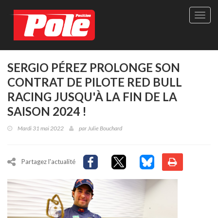
Site
officie
de
Pole-
Positi
Maga
SERGIO PÉREZ PROLONGE SON
-
CONTRAT DE PILOTE RED BULL
Le
seul
RACING JUSQU'À LA FIN DE LA
maga
SAISON 2024 !
québé
de
Mardi 31 mai 2022
par
Julie Bouchard
sport
autom
Partagez l'actualité