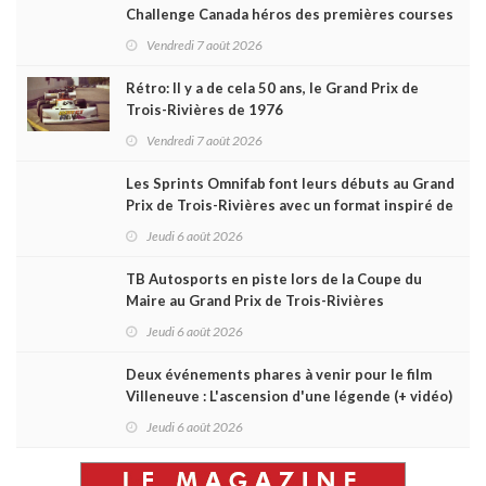
Challenge Canada héros des premières courses
du week-end au GP3R
Vendredi 7 août 2026
Rétro: Il y a de cela 50 ans, le Grand Prix de
Trois-Rivières de 1976
Vendredi 7 août 2026
Les Sprints Omnifab font leurs débuts au Grand
Prix de Trois-Rivières avec un format inspiré de
Daytona
Jeudi 6 août 2026
TB Autosports en piste lors de la Coupe du
Maire au Grand Prix de Trois-Rivières
Jeudi 6 août 2026
Deux événements phares à venir pour le film
Villeneuve : L'ascension d'une légende (+ vidéo)
Jeudi 6 août 2026