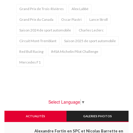
Grand Prix de Trois-Rivières
Alex Labbé
Grand Prix du Canada
Oscar Piastri
Lance Stroll
Saison 2024 de sport automobile
Charles Leclerc
Circuit Mont-Tremblant
Saison 2025 de sport automobile
Red Bull Racing
IMSA Michelin Pilot Challenge
Mercedes F1
Select Language
▼
ACTUALITÉS
GALERIES PHOTOS
Alexandre Fortin en SPC et Nicolas Barrette en