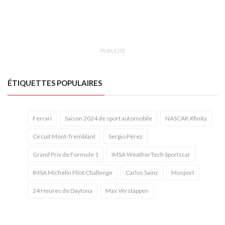
PUBLICITÉ
ÉTIQUETTES POPULAIRES
Ferrari
Saison 2024 de sport automobile
NASCAR Xfinity
Circuit Mont-Tremblant
Sergio Pérez
Grand Prix de Formule 1
IMSA WeatherTech Sportscar
IMSA Michelin Pilot Challenge
Carlos Sainz
Mosport
24 Heures de Daytona
Max Verstappen