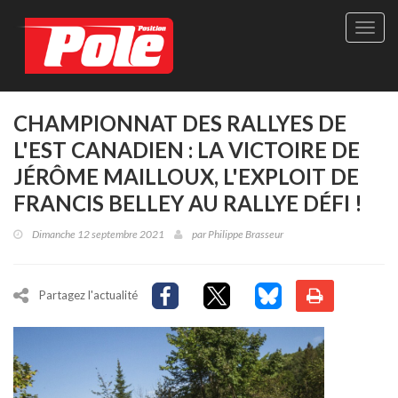
Site
officie
de
Pole-
Positi
Maga
CHAMPIONNAT DES RALLYES DE
-
L'EST CANADIEN : LA VICTOIRE DE
Le
seul
JÉRÔME MAILLOUX, L'EXPLOIT DE
maga
FRANCIS BELLEY AU RALLYE DÉFI !
québé
de
Dimanche 12 septembre 2021
par
Philippe Brasseur
sport
autom
Partagez l'actualité