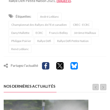
Rallye Défi Petite Nation 2021,
cliquez ici
.
Étiquettes:
André Leblanc
Championnat des Rallyes de l'Est canadien
CREC - ECRC
Dany Mallette
ECRC
Francis Belley
Jérôme Mailloux
Philippe Poirier
Rallye Défi
Rallye Défi Petite Nation
René Leblanc
Partagez l'actualité
NOS DERNIÈRES ACTUALITÉS