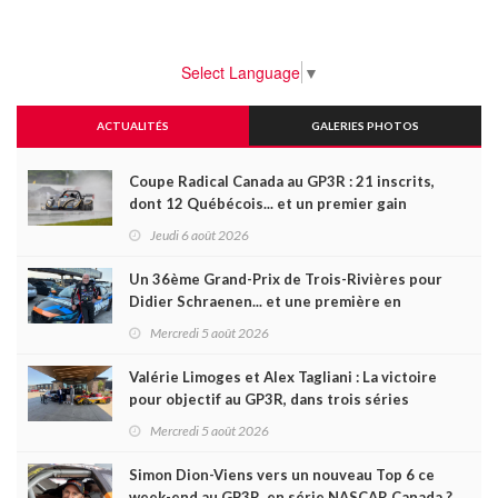
Select Language
▼
ACTUALITÉS
GALERIES PHOTOS
Coupe Radical Canada au GP3R : 21 inscrits,
dont 12 Québécois... et un premier gain
d'Antoine Sénéchal dans la série ?
Jeudi 6 août 2026
Un 36ème Grand-Prix de Trois-Rivières pour
Didier Schraenen... et une première en
Challenge Canada
Mercredi 5 août 2026
Valérie Limoges et Alex Tagliani : La victoire
pour objectif au GP3R, dans trois séries
différentes
Mercredi 5 août 2026
Simon Dion-Viens vers un nouveau Top 6 ce
week-end au GP3R, en série NASCAR Canada ?