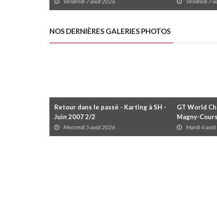
des premières courses du week-end
Vendredi 7 août 2026
Vendredi 7 
au GP3R
NOS DERNIÈRES GALERIES PHOTOS
Retour dans le passé - Karting à SH -
GT World Cha
Juin 2007 2/2
Magny-Cour
Mercredi 5 août 2026
Mardi 4 aoû