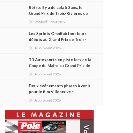
Rétro: Il y a de cela 50 ans, le
Grand Prix de Trois-Rivières de
1976
Vendredi 7 août 2026
Les Sprints Omnifab font leurs
débuts au Grand Prix de Trois-
Rivières avec un format inspiré
Jeudi 6 août 2026
de Daytona
TB Autosports en piste lors de la
Coupe du Maire au Grand Prix de
Trois-Rivières
Jeudi 6 août 2026
Deux événements phares à venir
pour le film Villeneuve :
L'ascension d'une légende (+
Jeudi 6 août 2026
vidéo)