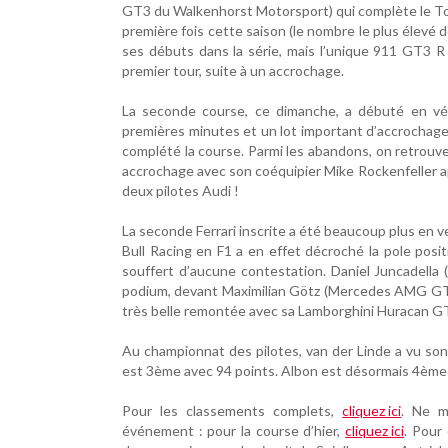
GT3 du Walkenhorst Motorsport) qui complète le Top 
première fois cette saison (le nombre le plus élevé 
ses débuts dans la série, mais l’unique 911 GT3 R
premier tour, suite à un accrochage.
La seconde course, ce dimanche, a débuté en véri
premières minutes et un lot important d’accrochages
complété la course. Parmi les abandons, on retrouv
accrochage avec son coéquipier Mike Rockenfeller ap
deux pilotes Audi !
La seconde Ferrari inscrite a été beaucoup plus en v
Bull Racing en F1 a en effet décroché la pole posit
souffert d’aucune contestation. Daniel Juncadell
podium, devant Maximilian Götz (Mercedes AMG GT3
très belle remontée avec sa Lamborghini Huracan GT
Au championnat des pilotes, van der Linde a vu son
est 3ème avec 94 points. Albon est désormais 4ème 
Pour les classements complets,
cliquez ici
. Ne m
événement : pour la course d’hier,
cliquez ici
. Pour 