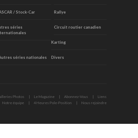
ASCAR / Stock-Car
Rallye
tres séries
Circuit routier canadien
ternationales
Karting
Autres séries nationales
Divers
alleries Photos
Le Magazine
Abonnez-Vous
Liens
Notre équipe
4 Heures Pole-Position
Nous rejoindre