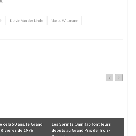
e.
th
Kelvin Van der Linde
Marco Wittmann
de cela 50 ans, le Grand
Les Sprints Omnifab font leurs
TB 
s-Rivières de 1976
débuts au Grand Prix de Trois-
Cou