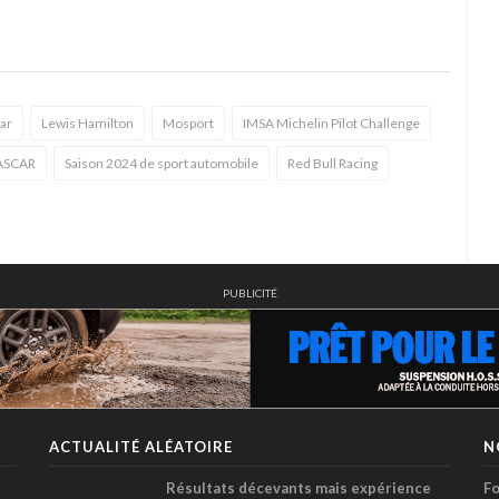
ar
Lewis Hamilton
Mosport
IMSA Michelin Pilot Challenge
ASCAR
Saison 2024 de sport automobile
Red Bull Racing
PUBLICITÉ
ACTUALITÉ ALÉATOIRE
N
Résultats décevants mais expérience
Fo