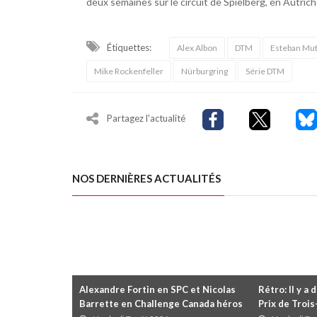
deux semaines sur le circuit de Spielberg, en Autrich
Étiquettes:
Alex Albon
DTM
Esteban Mu
Mike Rockenfeller
Nürburgring
Série DTM
Partagez l'actualité
NOS DERNIÈRES ACTUALITÉS
Alexandre Fortin en SPC et Nicolas
Rétro: Il y a 
Barrette en Challenge Canada héros
Prix de Troi