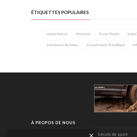
ÉTIQUETTES POPULAIRES
Lando Norris
McLaren
Oscar Piastri
IndyC
24 Heures du Mans
Circuit Mont-Tremblant
N
À PROPOS DE NOUS
×
Pole-Position, le seul magazine québécois de sport