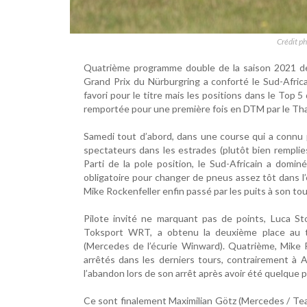
Crédit ph
Quatrième programme double de la saison 2021 de 
Grand Prix du Nürburgring a conforté le Sud-Afri
favori pour le titre mais les positions dans le Top
remportée pour une première fois en DTM par le Thaï
Samedi tout d’abord, dans une course qui a connu p
spectateurs dans les estrades (plutôt bien remplie
Parti de la pole position, le Sud-Africain a domin
obligatoire pour changer de pneus assez tôt dans l’
Mike Rockenfeller enfin passé par les puits à son tou
Pilote invité ne marquant pas de points, Luca 
Toksport WRT, a obtenu la deuxième place au ter
(Mercedes de l’écurie Winward). Quatrième, Mike R
arrêtés dans les derniers tours, contrairement à A
l’abandon lors de son arrêt après avoir été quelque p
Ce sont finalement Maximilian Götz (Mercedes / T