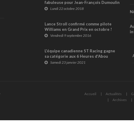
fabuleuse pour Jean-François Dumoulin
en NASCAR Euro Series !
Lundi 22 octobre 2018
N
Lance Stroll confirmé comme pilote
Au
Williams en Grand Prix en octobre !
in
Vendredi 9 septembre 2016
L'équipe canadienne ST Racing gagne
sa catégorie aux 6 Heures d'Abou
Dhabi; succès Audi au général
Samedi 23 janvier 2021
6
Accueil
Actualités
G
Archives