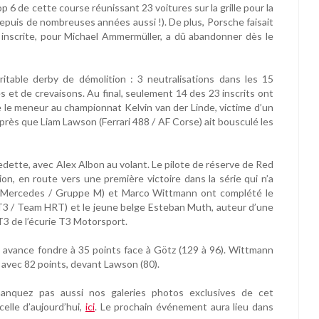
6 de cette course réunissant 23 voitures sur la grille pour la
depuis de nombreuses années aussi !). De plus, Porsche faisait
 inscrite, pour Michael Ammermüller, a dû abandonner dès le
table derby de démolition : 3 neutralisations dans les 15
 et de crevaisons. Au final, seulement 14 des 23 inscrits ont
e le meneur au championnat Kelvin van der Linde, victime d’un
rès que Liam Lawson (Ferrari 488 / AF Corse) ait bousculé les
edette, avec Alex Albon au volant. Le pilote de réserve de Red
ion, en route vers une première victoire dans la série qui n’a
a (Mercedes / Gruppe M) et Marco Wittmann ont complété le
 / Team HRT) et le jeune belge Esteban Muth, auteur d’une
3 de l’écurie T3 Motorsport.
 avance fondre à 35 points face à Götz (129 à 96). Wittmann
avec 82 points, devant Lawson (80).
anquez pas aussi nos galeries photos exclusives de cet
celle d’aujourd’hui,
ici
. Le prochain événement aura lieu dans