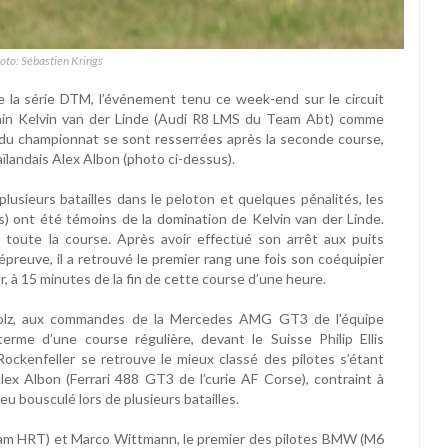
oto: Sébastien Krings
la série DTM, l’événement tenu ce week-end sur le circuit
cain Kelvin van der Linde (Audi R8 LMS du Team Abt) comme
 5 du championnat se sont resserrées après la seconde course,
landais Alex Albon (photo ci-dessus).
lusieurs batailles dans le peloton et quelques pénalités, les
s) ont été témoins de la domination de Kelvin van der Linde.
é toute la course. Après avoir effectué son arrêt aux puits
épreuve, il a retrouvé le premier rang une fois son coéquipier
r, à 15 minutes de la fin de cette course d’une heure.
Stolz, aux commandes de la Mercedes AMG GT3 de l'équipe
me d’une course régulière, devant le Suisse Philip Ellis
ockenfeller se retrouve le mieux classé des pilotes s’étant
lex Albon (Ferrari 488 GT3 de l’curie AF Corse), contraint à
eu bousculé lors de plusieurs batailles.
eam HRT) et Marco Wittmann, le premier des pilotes BMW (M6