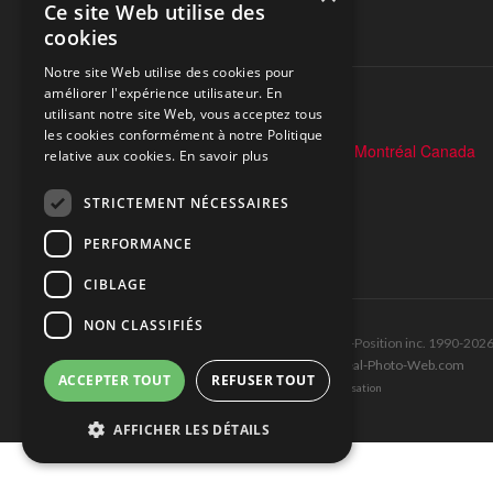
Ce site Web utilise des
automobile.
cookies
SUIVEZ-NOUS
Notre site Web utilise des cookies pour
améliorer l'expérience utilisateur. En
utilisant notre site Web, vous acceptez tous
les cookies conformément à notre Politique
relative aux cookies.
En savoir plus
STRICTEMENT NÉCESSAIRES
PERFORMANCE
CIBLAGE
NON CLASSIFIÉS
Tous droits réservés © Les Éditions Pole-Position inc. 1990-202
Ce site est produit et hébergé par Montréal-Photo-Web.com
ACCEPTER TOUT
REFUSER TOUT
Politique de confidentialité et Conditions d’utilisation
AFFICHER LES DÉTAILS