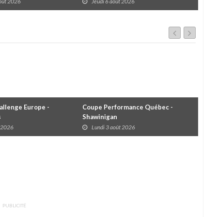
Rivières avec un format inspiré de
Tro
août 2026
Jeudi 6 août 2026
J
Daytona
llenge Europe -
Coupe Performance Québec -
WRC
s
Shawinigan
Éta
t 2026
Lundi 3 août 2026
D
PUBLICITÉ