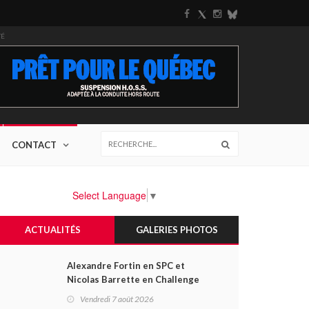
TÉ
CONTACT
Select Language
▼
ACTUALITÉS
GALERIES PHOTOS
Alexandre Fortin en SPC et
Nicolas Barrette en Challenge
Canada héros des premières
Vendredi 7 août 2026
courses du week-end au GP3R