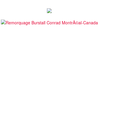
Autosports en piste lors de la
Deux événements phares à venir
pe du Maire au Grand Prix de
pour le film Villeneuve : L'ascensio