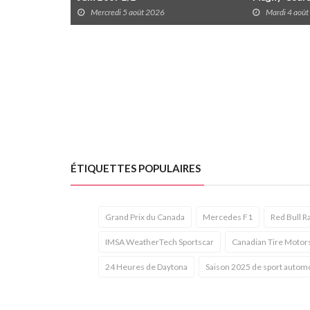
Mercredi 5 août 2026
Mardi 4 aoû
ÉTIQUETTES POPULAIRES
Grand Prix du Canada
Mercedes F1
Red Bull R
IMSA WeatherTech Sportscar
Canadian Tire Motor
24 Heures de Daytona
Saison 2025 de sport autom