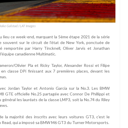
 Jake Galstad / LAT Images
u lieu ce week-end, marquant la 5ème étape 2021 de la série
ouvent sur le circuit de l’état de New York, ponctuée de
é remportée par Harry Tincknell, Oliver Jarvis et Jonathan
l'équipe canadienne Multimatic.
ameron/Olivier Pla et Ricky Taylor, Alexander Rossi et Filipe
s en classe DPi finissant aux 7 premières places, devant les
mas.
vec Jordan Taylor et Antonio Garcia sur la No.3. Les BMW
8 GTE officielle No.25 partagée avec Connor De Phillippi et
général les lauréats de la classe LMP3, soit la No.74 du Riley
rews.
 la majorité des inscrits avec leurs voitures GT3, c'est le
dan Read, qui a imposé sa BMW M6 GT3 du Turner Motorsports.