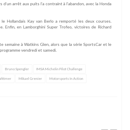
 d’un arrêt aux puits l’a contraint à l’abandon, avec la Honda
le Hollandais Kay van Berlo a remporté les deux courses.
. Enfin, en Lamborghini Super Trofeo, victoires de Richard
te semaine à Watkins Glen, alors que la série SportsCar et le
r programme vendredi et samedi.
Bruno Spengler
IMSA Michelin Pilot Challenge
Wittmer
Mikael Grenier
Motorsports In Action