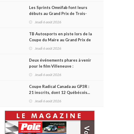
Les Sprints Omnifab font leurs
débuts au Grand Prix de Trois-
Rivières avec un format inspiré
Jeudi 6 août 2026
de Daytona
TB Autosports en piste lors de la
Coupe du Maire au Grand Prix de
Trois-Rivières
Jeudi 6 août 2026
Deux événements phares à venir
pour le film Villeneuve :
L'ascension d'une légende (+
Jeudi 6 août 2026
vidéo)
Coupe Radical Canada au GP3R :
21 inscrits, dont 12 Québécois...
et un premier gain d'Antoine
Jeudi 6 août 2026
Sénéchal dans la série ?