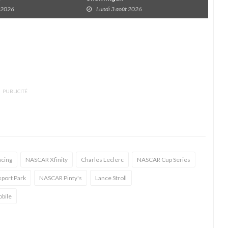
t 2026
Lundi 3 août 2026
D
PUBLICITÉ
acing
NASCAR Xfinity
Charles Leclerc
NASCAR Cup Series
sport Park
NASCAR Pinty's
Lance Stroll
obile