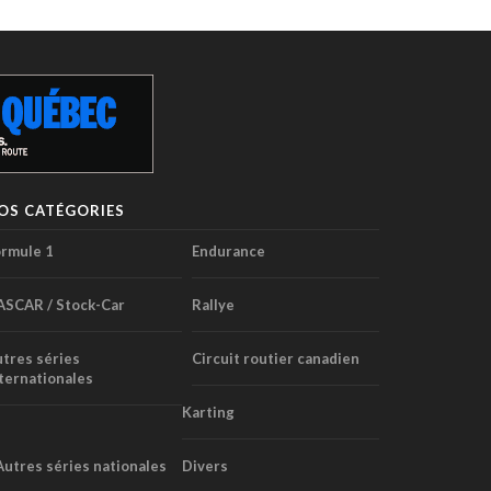
OS CATÉGORIES
rmule 1
Endurance
ASCAR / Stock-Car
Rallye
tres séries
Circuit routier canadien
ternationales
Karting
Autres séries nationales
Divers