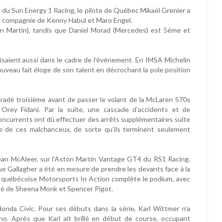
 Sun Energy 1 Racing, le pilote de Québec Mikaël Grenier a
en compagnie de Kenny Habul et Maro Engel.
 Martin), tandis que Daniel Morad (Mercedes) est 5ème et
uisaient aussi dans le cadre de l’événement. En IMSA Michelin
uveau fait éloge de son talent en décrochant la pole position
radé troisième avant de passer le volant de la McLaren 570s
Orey Fidani. Par la suite, une cascade d’accidents et de
 concurrents ont dû effectuer des arrêts supplémentaires suite
ie de ces malchanceux, de sorte qu’ils terminent seulement
Sean McAleer, sur l’Aston Martin Vantage GT4 du RS1 Racing.
que Gallagher a été en mesure de prendre les devants face à la
e québécoise Motorsports In Action complète le podium, avec
sé de Sheena Monk et Spencer Pigot.
onda Civic. Pour ses débuts dans la série, Karl Wittmer n’a
o. Après que Karl ait brillé en début de course, occupant