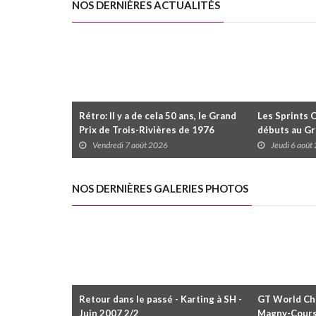
NOS DERNIÈRES ACTUALITÉS
Rétro: Il y a de cela 50 ans, le Grand
Les Sprints 
Prix de Trois-Rivières de 1976
débuts au Gr
Rivières avec
Vendredi 7 août 2026
Jeudi 6 août
Daytona
NOS DERNIÈRES GALERIES PHOTOS
Retour dans le passé - Karting à SH -
GT World Cha
Juin 2007 2/2
Magny-Cour