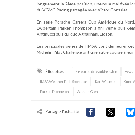
longuement la 2ème position, une roue mal fixée lors
du VGMC Racing partagée avec Victor Gonzalez.
En série Porsche Carrera Cup Amérique du Nord, 
L’Albertain Parker Thompson a fini 7ème puis 6ème
Antinucci puis du duo Aghakhani/Eidson.
Les principales séries de l’IMSA vont demeurer cet
Michelin Pilot Challenge ont une autre course à leu
Étiquettes:
6 Heures de Watkins Glen
AWA
IMSA WeatherTech Sportscar
Karl Wittmer
Kuno 
Parker Thompson
Watkins Glen
Partagez l'actualité