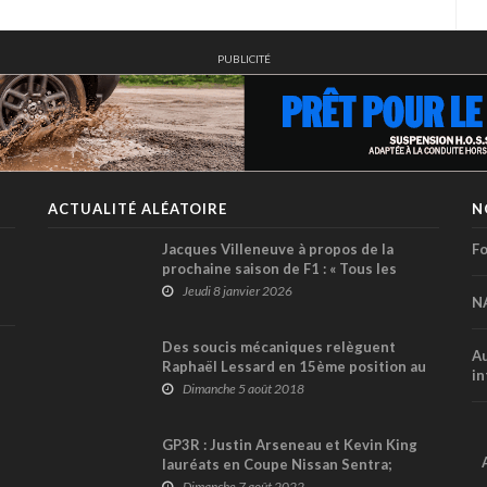
PUBLICITÉ
ACTUALITÉ ALÉATOIRE
N
Jacques Villeneuve à propos de la
Fo
prochaine saison de F1 : « Tous les
pilotes ne sauront pas s’adapter au
Jeudi 8 janvier 2026
N
règlement 2026 »
Des soucis mécaniques relèguent
Au
Raphaël Lessard en 15ème position au
in
Hickory Speedway
Dimanche 5 août 2018
GP3R : Justin Arseneau et Kevin King
lauréats en Coupe Nissan Sentra;
Valérie Limoges en tête du
Dimanche 7 août 2022