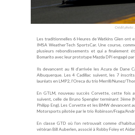
Crédit photo:
Les traditionnelles 6 Heures de Watkins Glen ont e
IMSA WeatherTech SportsCar. Une course, comme s
plusieurs rebondissements et qui a finalement ét
Bomarito avec leur prototype Mazda DPi engagé par 
Ils devancent au fil d’arrivée les Acura de Dane C
Albuquerque. Les 4 Cadillac suivent, les 7 inscrit
lauréats en LMP2, l'Oreca du trio Merrill/Nunez/Tho
En GTLM, nouveau succès Corvette, cette fois a
suivent, celle de Bruno Spengler terminant 3ème (M
Philipp Eng). Les Corvette et les BMW devancent au 
Motorsports pilotée par le trio Robinson/Fraga/And
En classe GTD où l’on retrouvait comme d’habitude
vétéran Bill Auberlen, associé à Robby Foley et Ai