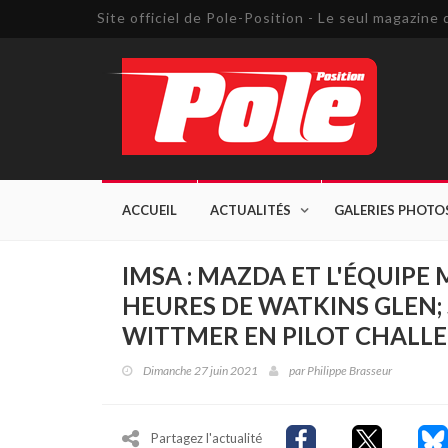
Site officiel de Pole-Position - Le seul magazin
ACCUEIL
ACTUALITÉS
GALERIES PHOTO
IMSA : MAZDA ET L'ÉQUIPE
HEURES DE WATKINS GLEN;
WITTMER EN PILOT CHALL
Dimanche 27 juin 2021
par
Philippe Brasseur
Partagez l'actualité