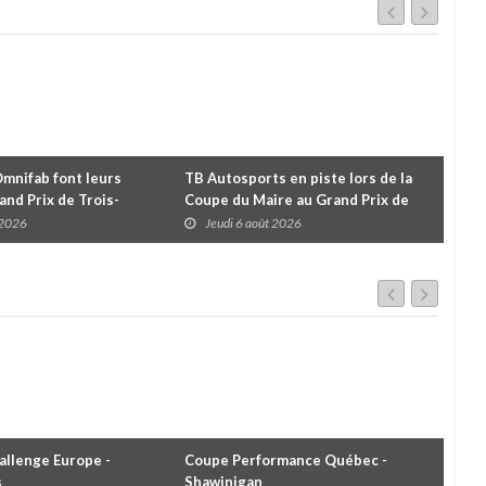
Omnifab font leurs
TB Autosports en piste lors de la
Deu
and Prix de Trois-
Coupe du Maire au Grand Prix de
pour
 un format inspiré de
Trois-Rivières
d'u
 2026
Jeudi 6 août 2026
J
llenge Europe -
Coupe Performance Québec -
WRC
s
Shawinigan
Éta