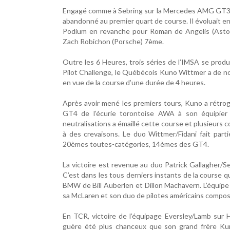
Engagé comme à Sebring sur la Mercedes AMG GT3 du
abandonné au premier quart de course. Il évoluait 
Podium en revanche pour Roman de Angelis (Aston
Zach Robichon (Porsche) 7ème.
Outre les 6 Heures, trois séries de l’IMSA se prod
Pilot Challenge, le Québécois Kuno Wittmer a de no
en vue de la course d’une durée de 4 heures.
Après avoir mené les premiers tours, Kuno a rétrog
GT4 de l’écurie torontoise AWA à son équipier 
neutralisations a émaillé cette course et plusieurs
à des crevaisons. Le duo Wittmer/Fidani fait part
20èmes toutes-catégories, 14èmes des GT4.
La victoire est revenue au duo Patrick Gallagher/
C’est dans les tous derniers instants de la course 
BMW de Bill Auberlen et Dillon Machavern. L’équip
sa McLaren et son duo de pilotes américains compo
En TCR, victoire de l’équipage Eversley/Lamb sur H
guère été plus chanceux que son grand frère Kun