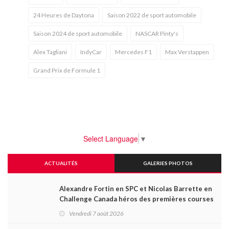
24 Heures de Daytona
Saison 2022 de sport automobile
Saison 2024 de sport automobile
NASCAR Pinty's
Alex Tagliani
IndyCar
Mercedes F1
Max Verstappen
Grand Prix de Formule 1
Select Language
▼
ACTUALITÉS
GALERIES PHOTOS
Alexandre Fortin en SPC et Nicolas Barrette en
Challenge Canada héros des premières courses
du week-end au GP3R
Vendredi 7 août 2026