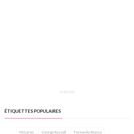
PUBLICITÉ
ÉTIQUETTES POPULAIRES
McLaren
George Russell
Fernando Alonso