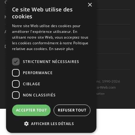
×
Circuit routier canadien
Ce site Web utilise des
cookies
Karting
Notre site Web utilise des cookies pour
améliorer l'expérience utilisateur. En
Autres séries nationales
utilisant notre site Web, vous acceptez tous
les cookies conformément à notre Politique
Divers
relative aux cookies.
En savoir plus
STRICTEMENT NÉCESSAIRES
PERFORMANCE
Tous droits réservés © Les Éditions Pole-Position inc. 1990-2026
CIBLAGE
Ce site est produit et hébergé par Montréal-Photo-Web.com
Politique de confidentialité et Conditions d’utilisation
NON CLASSIFIÉS
ACCEPTER TOUT
REFUSER TOUT
AFFICHER LES DÉTAILS