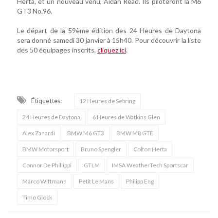
Herta, et un nouveau venu, Aidan Read. Ils piloteront la M6
GT3 No.96.
Le départ de la 59ème édition des 24 Heures de Daytona
sera donné samedi 30 janvier à 15h40. Pour découvrir la liste
des 50 équipages inscrits,
cliquez ici
.
Étiquettes:
12 Heures de Sebring
24 Heures de Daytona
6 Heures de Watkins Glen
Alex Zanardi
BMW M6 GT3
BMW M8 GTE
BMW Motorsport
Bruno Spengler
Colton Herta
Connor De Phillippi
GTLM
IMSA WeatherTech Sportscar
Marco Wittmann
Petit Le Mans
Philipp Eng
Timo Glock