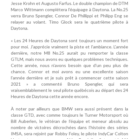
Jesse Krohn et Augusto Farfus. Le double champion de DTM
Marco Wittmann complétera l’équipage à Daytona. La No.25
verra Bruno Spengler, Connor De Phillippi et Philipp Eng se
relayer au volant. Timo Glock sera le quatrième pilote à
Daytona.
« Les 24 Heures de Daytona sont toujours un moment fort
pour moi. J'apprécie vraiment la piste et l'ambiance. L'année
dernière, notre M8 No.25 aurait pu remporter la classe
GTLM, mais nous avons eu quelques problèmes techniques.
Cette année, nous n'avons besoin que d'un peu plus de
chance. Connor et moi avons eu une excellente saison
l'année dernière et je suis prêt à commencer cette saison
2021 » a commenté Bruno Spengler, qui sera
vraisemblablement le seul pilote québécois au départ des 24
Heures de Daytona cette année encore.
À noter par ailleurs que BMW sera aussi présent dans la
classe GTD, avec comme toujours le Turner Motorsport où
Bill Auberlen, le vétéran de l’équipe et meneur absolu au
nombre de victoires décrochées dans l’histoire des séries
IMSA, sera rejoint par Robby Foley, le pilote IndyCar Colton