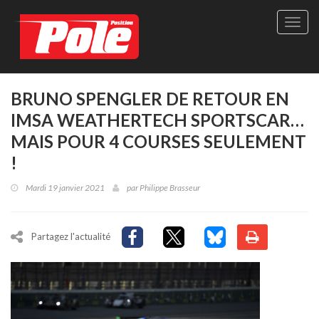
Site
officie
de
Pole-
Positi
Maga
BRUNO SPENGLER DE RETOUR EN
-
IMSA WEATHERTECH SPORTSCAR…
Le
seul
MAIS POUR 4 COURSES SEULEMENT
maga
!
québé
de
Mardi 19 janvier 2021
par
Philippe Brasseur
sport
autom
Partagez l'actualité