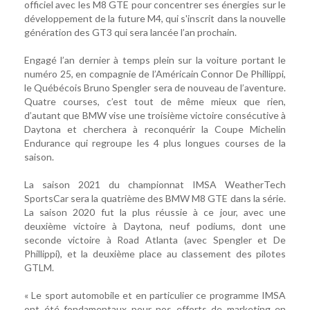
officiel avec les M8 GTE pour concentrer ses énergies sur le
développement de la future M4, qui s'inscrit dans la nouvelle
génération des GT3 qui sera lancée l’an prochain.
Engagé l’an dernier à temps plein sur la voiture portant le
numéro 25, en compagnie de l’Américain Connor De Phillippi,
le Québécois Bruno Spengler sera de nouveau de l’aventure.
Quatre courses, c’est tout de même mieux que rien,
d’autant que BMW vise une troisième victoire consécutive à
Daytona et cherchera à reconquérir la Coupe Michelin
Endurance qui regroupe les 4 plus longues courses de la
saison.
La saison 2021 du championnat IMSA WeatherTech
SportsCar sera la quatrième des BMW M8 GTE dans la série.
La saison 2020 fut la plus réussie à ce jour, avec une
deuxième victoire à Daytona, neuf podiums, dont une
seconde victoire à Road Atlanta (avec Spengler et De
Phillippi), et la deuxième place au classement des pilotes
GTLM.
« Le sport automobile et en particulier ce programme IMSA
ont été fondamentaux pour nos efforts de marketing en