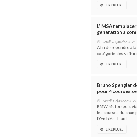
LIRE PLUS...
L’IMSA remplacera
génération à com
Jeudi 28 janvier 2021
Afin de répondre à la
catégorie des voiture
LIRE PLUS...
Bruno Spengler d
pour 4 courses se
Mardi 19 janvier 2021
BMW Motorsport vient
les courses du cham
D’emblée, il faut ...
LIRE PLUS...