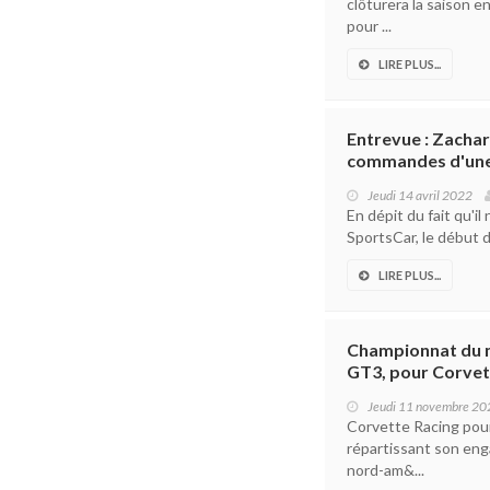
clôturera la saison 
pour ...
LIRE PLUS...
Entrevue : Zachar
commandes d'un
Jeudi 14 avril 2022
En dépit du fait qu'
SportsCar, le début d
LIRE PLUS...
Championnat du m
GT3, pour Corvett
Jeudi 11 novembre 20
Corvette Racing pour
répartissant son en
nord-am&...