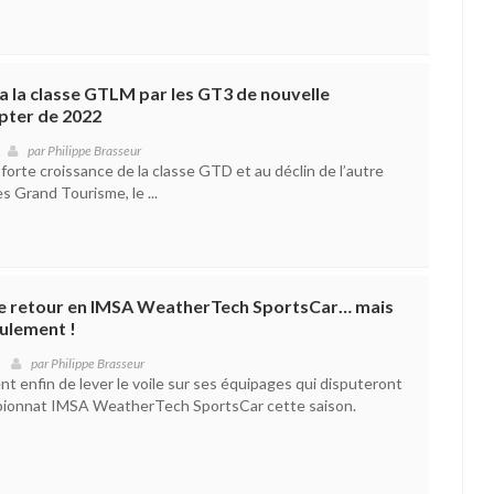
 la classe GTLM par les GT3 de nouvelle
pter de 2022
par
Philippe Brasseur
 forte croissance de la classe GTD et au déclin de l’autre
s Grand Tourisme, le ...
e retour en IMSA WeatherTech SportsCar… mais
ulement !
par
Philippe Brasseur
 enfin de lever le voile sur ses équipages qui disputeront
pionnat IMSA WeatherTech SportsCar cette saison.