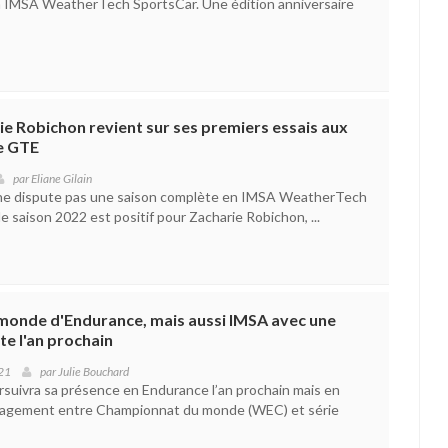
en IMSA WeatherTech SportsCar. Une édition anniversaire
ie Robichon revient sur ses premiers essais aux
e GTE
par
Eliane Gilain
il ne dispute pas une saison complète en IMSA WeatherTech
e saison 2022 est positif pour Zacharie Robichon, ...
onde d'Endurance, mais aussi IMSA avec une
e l'an prochain
21
par
Julie Bouchard
suivra sa présence en Endurance l’an prochain mais en
gagement entre Championnat du monde (WEC) et série