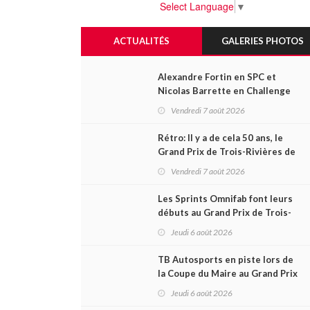
Select Language
▼
ACTUALITÉS
GALERIES PHOTOS
Alexandre Fortin en SPC et
Nicolas Barrette en Challenge
Canada héros des premières
Vendredi 7 août 2026
courses du week-end au GP3R
Rétro: Il y a de cela 50 ans, le
Grand Prix de Trois-Rivières de
1976
Vendredi 7 août 2026
Les Sprints Omnifab font leurs
débuts au Grand Prix de Trois-
Rivières avec un format inspiré
Jeudi 6 août 2026
de Daytona
TB Autosports en piste lors de
la Coupe du Maire au Grand Prix
de Trois-Rivières
Jeudi 6 août 2026