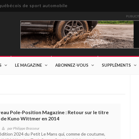
e québécois de sport automobile
PUBLICI
S
LE MAGAZINE
ABONNEZ-VOUS
SUPPLÉMENTS
veau Pole-Position Magazine : Retour sur le titre
 de Kuno Wittmer en 2014
par
Philippe Brasseur
l’édition 2024 du Petit Le Mans qui, comme de coutume,