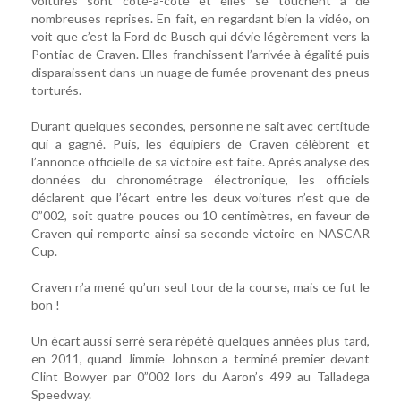
voitures sont côte-à-côte et elles se touchent à de
nombreuses reprises. En fait, en regardant bien la vidéo, on
voit que c’est la Ford de Busch qui dévie légèrement vers la
Pontiac de Craven. Elles franchissent l’arrivée à égalité puis
disparaissent dans un nuage de fumée provenant des pneus
torturés.
Durant quelques secondes, personne ne sait avec certitude
qui a gagné. Puis, les équipiers de Craven célèbrent et
l’annonce officielle de sa victoire est faite. Après analyse des
données du chronométrage électronique, les officiels
déclarent que l’écart entre les deux voitures n’est que de
0”002, soit quatre pouces ou 10 centimètres, en faveur de
Craven qui remporte ainsi sa seconde victoire en NASCAR
Cup.
Craven n’a mené qu’un seul tour de la course, mais ce fut le
bon !
Un écart aussi serré sera répété quelques années plus tard,
en 2011, quand Jimmie Johnson a terminé premier devant
Clint Bowyer par 0”002 lors du Aaron’s 499 au Talladega
Speedway.