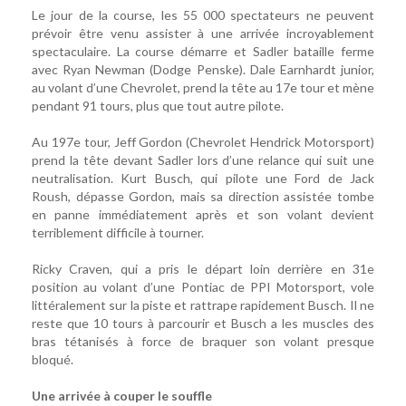
Le jour de la course, les 55 000 spectateurs ne peuvent
prévoir être venu assister à une arrivée incroyablement
spectaculaire. La course démarre et Sadler bataille ferme
avec Ryan Newman (Dodge Penske). Dale Earnhardt junior,
au volant d’une Chevrolet, prend la tête au 17e tour et mène
pendant 91 tours, plus que tout autre pilote.
Au 197e tour, Jeff Gordon (Chevrolet Hendrick Motorsport)
prend la tête devant Sadler lors d’une relance qui suit une
neutralisation. Kurt Busch, qui pilote une Ford de Jack
Roush, dépasse Gordon, mais sa direction assistée tombe
en panne immédiatement après et son volant devient
terriblement difficile à tourner.
Ricky Craven, qui a pris le départ loin derrière en 31e
position au volant d’une Pontiac de PPI Motorsport, vole
littéralement sur la piste et rattrape rapidement Busch. Il ne
reste que 10 tours à parcourir et Busch a les muscles des
bras tétanisés à force de braquer son volant presque
bloqué.
Une arrivée à couper le souffle