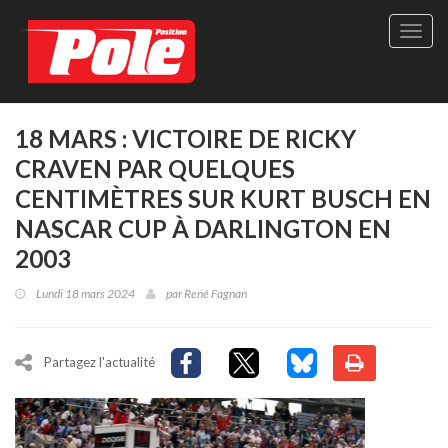
Site
officie
de
Pole-
Positi
Maga
18 MARS : VICTOIRE DE RICKY
-
CRAVEN PAR QUELQUES
Le
seul
CENTIMÈTRES SUR KURT BUSCH EN
maga
NASCAR CUP À DARLINGTON EN
québé
de
2003
sport
autom
Lundi 18 mars 2024
par
René Fagnan
Partagez l'actualité