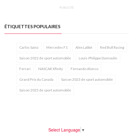
PUBLICITÉ
ÉTIQUETTES POPULAIRES
Carlos Sainz
Mercedes F1
Alex Labbé
Red Bull Racing
Saison 2022 de sport automobile
Louis-Philippe Dumoulin
Ferrari
NASCAR Xfinity
Fernando Alonso
Grand Prix du Canada
Saison 2023 de sport automobile
Saison 2025 de sport automobile
Select Language
▼