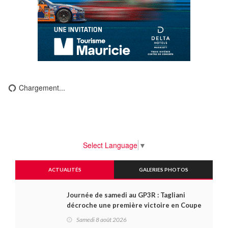
Chargement...
Select Language
▼
ACTUALITÉS
GALERIES PHOTOS
Journée de samedi au GP3R : Tagliani
décroche une première victoire en Coupe
Radical; des courses très disputées dans
Samedi 8 août 2026
toutes les séries