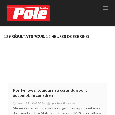
Site
officie
de
Pole-
Positi
Maga
129 RÉSULTATS POUR: 12 HEURES DE SEBRING
-
Le
seul
maga
québé
de
sport
autom
Ron Fellows, toujours au cœur du sport
automobile canadien
Mardi 21 juillet 2026
par
Julie Bouchard
Même s'il ne fait plus partie du groupe de propriétaires
du Canadian Tire Motorsport Park (CTMP), Ron Fellows