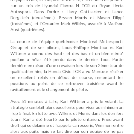
sur un trio de Hyundai Elantra N TCR du Bryan Herta
Autosport. Dans l’ordre : Harry Gottsacker et Lance
Bergstein (deuxièmes), Bryson Morris et Mason Filippi
(troisièmes) et l’Ontarien Mark Wilkins, associé à Madison
Aust (quatrièmes).
La course de l’équipe québécoise Montreal Motorsports
Group et de ses pilotes, Louis-Philippe Montour et Karl
Wittmer a connu des hauts et des bas et un bien mérité
podium a hélas été perdu dans le dernier tour. Partie
dernière en raison d’une crevaison lors de son 2ème tour de
qualification hier, la Honda Civic TCR a vu Montour réaliser
un excellent relais en début de course, remontant les
positions au point de se retrouver troisième avant le
ravitaillement et le changement de pilote.
Avec 51 minutes à faire, Karl Wittmer a pris le volant. La
stratégie semblait alors excellente pour viser au minimum un
Top 5 final. En lutte avec Wilkins et Morris dans les derniers
tours, Karl a été heurté par le pilote ontarien. Pneu avant
droit qui se délamine et frappe la carrosserie, Wimmer rentre
alors aux puits mais se fait dire par son équipe de ne pas