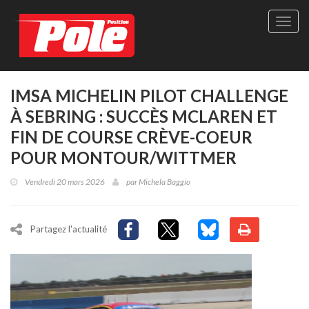
Site
officie
de
Pole-
Positi
Maga
IMSA MICHELIN PILOT CHALLENGE
-
À SEBRING : SUCCÈS MCLAREN ET
Le
seul
FIN DE COURSE CRÈVE-COEUR
maga
POUR MONTOUR/WITTMER
québé
de
Vendredi 20 mars 2026
par
Michela Baggio
sport
autom
Partagez l'actualité