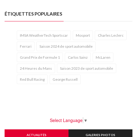
ÉTIQUETTES POPULAIRES
IMSA WeatherTech Sportscar
Mosport
Charles Leclerc
Ferrari
Saison 2024 de sport automobile
Grand Prix de Formule 1
Carlos Sainz
McLaren
24 Heures du Mans
Saison 2023 de sport automobile
Red Bull Racing
George Russell
Select Language
▼
ACTUALITÉS
GALERIES PHOTOS