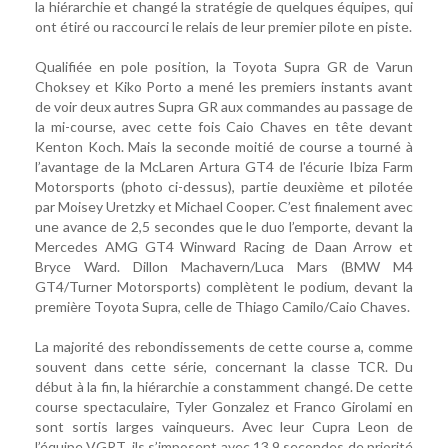
la hiérarchie et changé la stratégie de quelques équipes, qui
ont étiré ou raccourci le relais de leur premier pilote en piste.
Qualifiée en pole position, la Toyota Supra GR de Varun
Choksey et Kiko Porto a mené les premiers instants avant
de voir deux autres Supra GR aux commandes au passage de
la mi-course, avec cette fois Caio Chaves en tête devant
Kenton Koch. Mais la seconde moitié de course a tourné à
l’avantage de la McLaren Artura GT4 de l'écurie Ibiza Farm
Motorsports (photo ci-dessus), partie deuxième et pilotée
par Moisey Uretzky et Michael Cooper. C’est finalement avec
une avance de 2,5 secondes que le duo l’emporte, devant la
Mercedes AMG GT4 Winward Racing de Daan Arrow et
Bryce Ward. Dillon Machavern/Luca Mars (BMW M4
GT4/Turner Motorsports) complètent le podium, devant la
première Toyota Supra, celle de Thiago Camilo/Caio Chaves.
La majorité des rebondissements de cette course a, comme
souvent dans cette série, concernant la classe TCR. Du
début à la fin, la hiérarchie a constamment changé. De cette
course spectaculaire, Tyler Gonzalez et Franco Girolami en
sont sortis larges vainqueurs. Avec leur Cupra Leon de
l’équipe VGRT, ils s’imposent avec 13,9 secondes de priorité