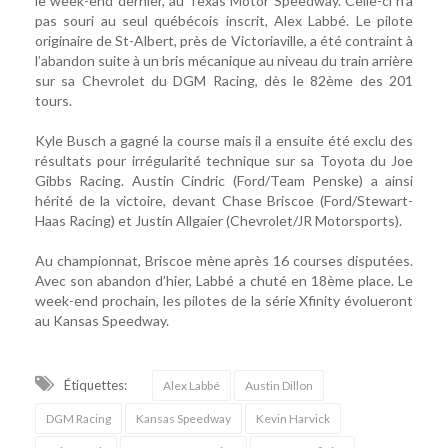
le week-end dernier, au Texas Motor Speedway. Celle-ci n’a
pas souri au seul québécois inscrit, Alex Labbé. Le pilote
originaire de St-Albert, près de Victoriaville, a été contraint à
l’abandon suite à un bris mécanique au niveau du train arrière
sur sa Chevrolet du DGM Racing, dès le 82ème des 201
tours.
Kyle Busch a gagné la course mais il a ensuite été exclu des
résultats pour irrégularité technique sur sa Toyota du Joe
Gibbs Racing. Austin Cindric (Ford/Team Penske) a ainsi
hérité de la victoire, devant Chase Briscoe (Ford/Stewart-
Haas Racing) et Justin Allgaier (Chevrolet/JR Motorsports).
Au championnat, Briscoe mène après 16 courses disputées.
Avec son abandon d’hier, Labbé a chuté en 18ème place. Le
week-end prochain, les pilotes de la série Xfinity évolueront
au Kansas Speedway.
Étiquettes:
Alex Labbé
Austin Dillon
DGM Racing
Kansas Speedway
Kevin Harvick