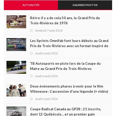
ACTUALITÉS
GALERIES PHOTOS
Rétro: Il y a de cela 50 ans, le Grand Prix de
Trois-Rivières de 1976
Vendredi 7 août 2026
Les Sprints Omnifab font leurs débuts au Grand
Prix de Trois-Rivières avec un format inspiré de
Daytona
Jeudi 6 août 2026
TB Autosports en piste lors de la Coupe du
Maire au Grand Prix de Trois-Rivières
Jeudi 6 août 2026
Deux événements phares à venir pour le film
Villeneuve : L'ascension d'une légende (+ vidéo)
Jeudi 6 août 2026
Coupe Radical Canada au GP3R : 21 inscrits,
dont 12 Québécois... et un premier gain