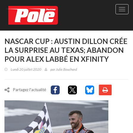
Site
officie
de
Pole-
Positi
Maga
NASCAR CUP : AUSTIN DILLON CRÉE
-
LA SURPRISE AU TEXAS; ABANDON
Le
seul
POUR ALEX LABBÉ EN XFINITY
maga
québé
Lundi 20 juillet 2020
par
Julie Bouchard
de
sport
autom
Partagez l'actualité