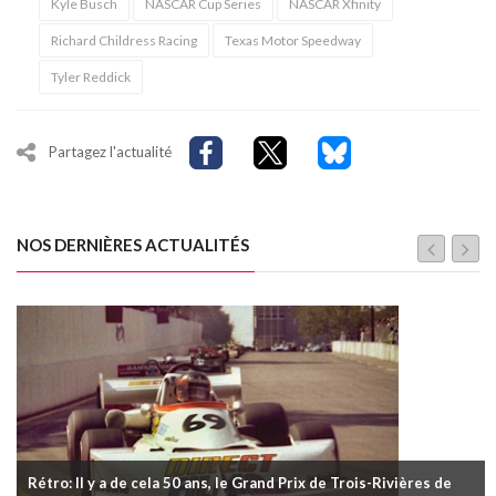
Kyle Busch
NASCAR Cup Series
NASCAR Xfinity
Richard Childress Racing
Texas Motor Speedway
Tyler Reddick
Partagez l'actualité
NOS DERNIÈRES ACTUALITÉS
Rétro: Il y a de cela 50 ans, le Grand Prix de Trois-Rivières de