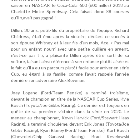
saison en NASCAR, le Coca-Cola 600 (600 milles) 2018 au
Charlotte Motor Speedway. Cela faisait donc 88 courses
qu’il n,avait pas gagné !
Dillon, 30 ans, petit-fils du propriétaire de l'équipe, Richard
Childress, était ému après la victoire, dédiant ce succès à
son épouse Whitney et à leur fils d'un mois, Ace. « Pas mal
pour un enfant nourri avec une petite cuillère en argent,
n'est-ce pas ? », a plaisanté Dillon après être sorti de sa
voiture, faisant ainsi référence à son enfance plutôt aisée et
le fait qu’il a eu un parcours plutôt facile pour arriver en série
Cup, eu égard à sa famille, comme l’avait rappelé l'année
dernière son adversaire Alex Bowman.
Joey Logano (Ford/Team Penske) a terminé troisième,
devant le champion en titre de la NASCAR Cup Series, Kyle
Busch (Toyota/Joe Gibbs Racing). Ce dernier est toujours en
quête de sa première victoire dans la série en 2020. Le
meneur au championnat, Kevin Harvick (Ford/Stewart-Haas
Racing), a terminé cinquième, devant Erik Jones (Toyota/Joe
Gibbs Racing), Ryan Blaney (Ford/Team Penske), Kurt Busch
(Chevrolet/Chip Ganassi Racing), Brad Keselowski