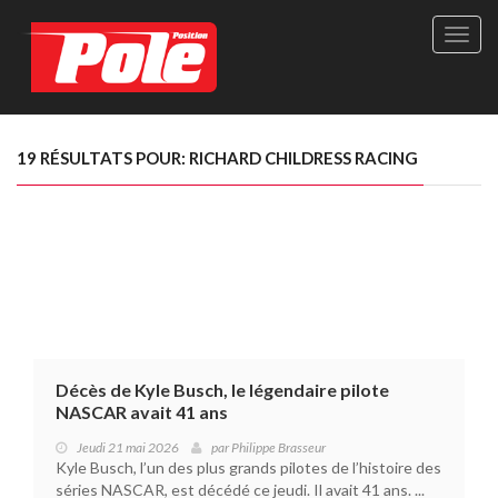
Site
officie
de
Pole-
Positi
Maga
19 RÉSULTATS POUR: RICHARD CHILDRESS RACING
-
Le
seul
maga
québé
de
sport
autom
Décès de Kyle Busch, le légendaire pilote
NASCAR avait 41 ans
Jeudi 21 mai 2026
par
Philippe Brasseur
Kyle Busch, l’un des plus grands pilotes de l’histoire des
séries NASCAR, est décédé ce jeudi. Il avait 41 ans. ...