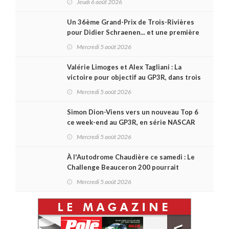
Jeudi 6 août 2026
série ?
Un 36ème Grand-Prix de Trois-Rivières
pour Didier Schraenen... et une première
en Challenge Canada
Mercredi 5 août 2026
Valérie Limoges et Alex Tagliani : La
victoire pour objectif au GP3R, dans trois
séries différentes
Mercredi 5 août 2026
Simon Dion-Viens vers un nouveau Top 6
ce week-end au GP3R, en série NASCAR
Canada ?
Mercredi 5 août 2026
À l'Autodrome Chaudière ce samedi : Le
Challenge Beauceron 200 pourrait
bouleverser le championnat ACT Québec
Mercredi 5 août 2026