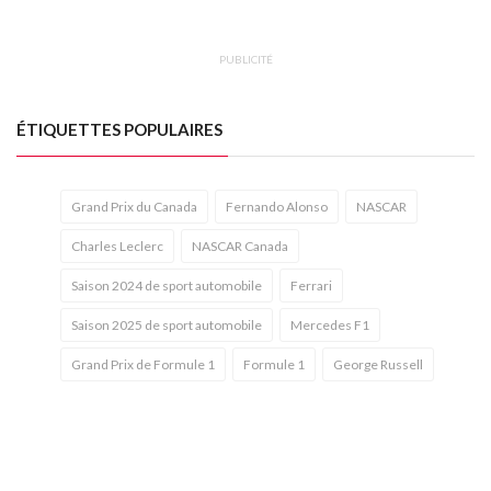
PUBLICITÉ
ÉTIQUETTES POPULAIRES
Grand Prix du Canada
Fernando Alonso
NASCAR
Charles Leclerc
NASCAR Canada
Saison 2024 de sport automobile
Ferrari
Saison 2025 de sport automobile
Mercedes F1
Grand Prix de Formule 1
Formule 1
George Russell