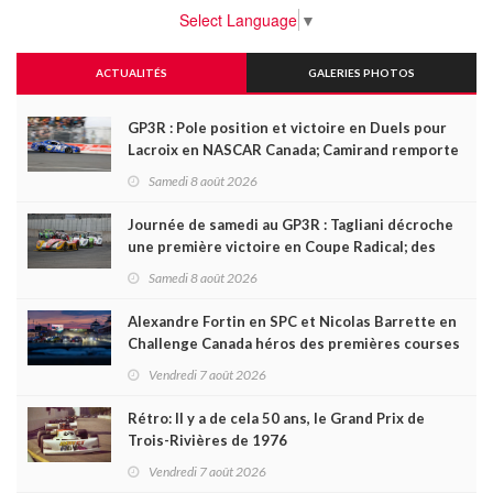
Select Language
▼
ACTUALITÉS
GALERIES PHOTOS
GP3R : Pole position et victoire en Duels pour
Lacroix en NASCAR Canada; Camirand remporte
l'autre Duels
Samedi 8 août 2026
Journée de samedi au GP3R : Tagliani décroche
une première victoire en Coupe Radical; des
courses très disputées dans toutes les séries
Samedi 8 août 2026
Alexandre Fortin en SPC et Nicolas Barrette en
Challenge Canada héros des premières courses
du week-end au GP3R
Vendredi 7 août 2026
Rétro: Il y a de cela 50 ans, le Grand Prix de
Trois-Rivières de 1976
Vendredi 7 août 2026