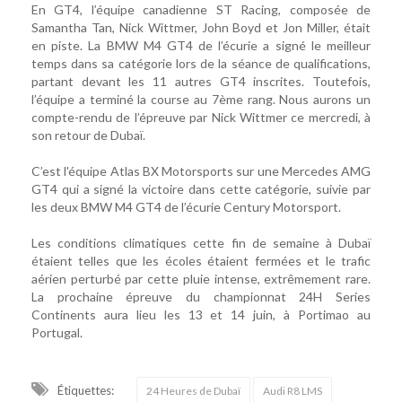
En GT4, l’équipe canadienne ST Racing, composée de
Samantha Tan, Nick Wittmer, John Boyd et Jon Miller, était
en piste. La BMW M4 GT4 de l’écurie a signé le meilleur
temps dans sa catégorie lors de la séance de qualifications,
partant devant les 11 autres GT4 inscrites. Toutefois,
l’équipe a terminé la course au 7ème rang. Nous aurons un
compte-rendu de l’épreuve par Nick Wittmer ce mercredi, à
son retour de Dubaï.
C’est l'équipe Atlas BX Motorsports sur une Mercedes AMG
GT4 qui a signé la victoire dans cette catégorie, suivie par
les deux BMW M4 GT4 de l’écurie Century Motorsport.
Les conditions climatiques cette fin de semaine à Dubaï
étaient telles que les écoles étaient fermées et le trafic
aérien perturbé par cette pluie intense, extrêmement rare.
La prochaine épreuve du championnat 24H Series
Continents aura lieu les 13 et 14 juin, à Portimao au
Portugal.
Étiquettes:
24 Heures de Dubaï
Audi R8 LMS