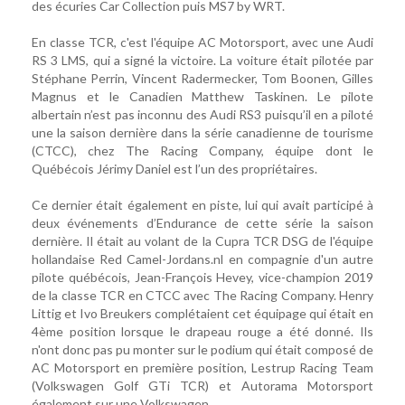
des écuries Car Collection puis MS7 by WRT.
En classe TCR, c'est l'équipe AC Motorsport, avec une Audi
RS 3 LMS, qui a signé la victoire. La voiture était pilotée par
Stéphane Perrin, Vincent Radermecker, Tom Boonen, Gilles
Magnus et le Canadien Matthew Taskinen. Le pilote
albertain n’est pas inconnu des Audi RS3 puisqu’il en a piloté
une la saison dernière dans la série canadienne de tourisme
(CTCC), chez The Racing Company, équipe dont le
Québécois Jérimy Daniel est l’un des propriétaires.
Ce dernier était également en piste, lui qui avait participé à
deux événements d’Endurance de cette série la saison
dernière. Il était au volant de la Cupra TCR DSG de l'équipe
hollandaise Red Camel-Jordans.nl en compagnie d'un autre
pilote québécois, Jean-François Hevey, vice-champion 2019
de la classe TCR en CTCC avec The Racing Company. Henry
Littig et Ivo Breukers complétaient cet équipage qui était en
4ème position lorsque le drapeau rouge a été donné. Ils
n'ont donc pas pu monter sur le podium qui était composé de
AC Motorsport en première position, Lestrup Racing Team
(Volkswagen Golf GTi TCR) et Autorama Motorsport
également sur une Volkswagen.