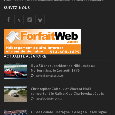
SUIVEZ-NOUS
ACTUALITÉ ALÉATOIRE
Il y a 50 ans : L’accident de Niki Lauda au
Nürburgring, le 1er août 1976
Samedi 1er août 2026
Christopher Coiteux et Vincent Noël
remportent le Rallye X de Charlevoix; débuts
victorieux pour Michel Voyer et P.O.Chiasson en
Lundi 27 juillet 2026
2RM
GP de Grande-Bretagne : George Russell signe