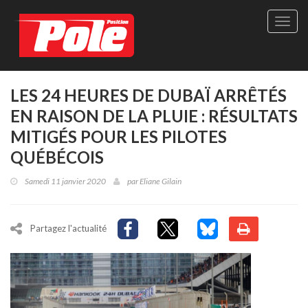
Site
officie
de
Pole-
Positi
Maga
LES 24 HEURES DE DUBAÏ ARRÊTÉS
-
EN RAISON DE LA PLUIE : RÉSULTATS
Le
seul
MITIGÉS POUR LES PILOTES
maga
QUÉBÉCOIS
québé
de
Samedi 11 janvier 2020
par
Eliane Gilain
sport
autom
Partagez l'actualité