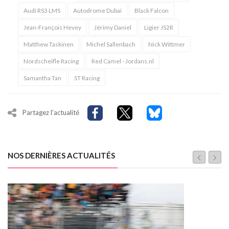
Audi RS3 LMS
Autodrome Dubaï
Black Falcon
Jean-François Hevey
Jérimy Daniel
Ligier JS2R
Matthew Taskinen
Michel Sallenbach
Nick Wittmer
Nordscheifle Racing
Red Camel - Jordans.nl
Samantha Tan
ST Racing
Partagez l'actualité
NOS DERNIÈRES ACTUALITÉS