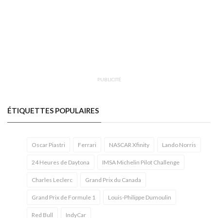
PUBLICITÉ
ÉTIQUETTES POPULAIRES
Oscar Piastri
Ferrari
NASCAR Xfinity
Lando Norris
24 Heures de Daytona
IMSA Michelin Pilot Challenge
Charles Leclerc
Grand Prix du Canada
Grand Prix de Formule 1
Louis-Philippe Dumoulin
Red Bull
IndyCar