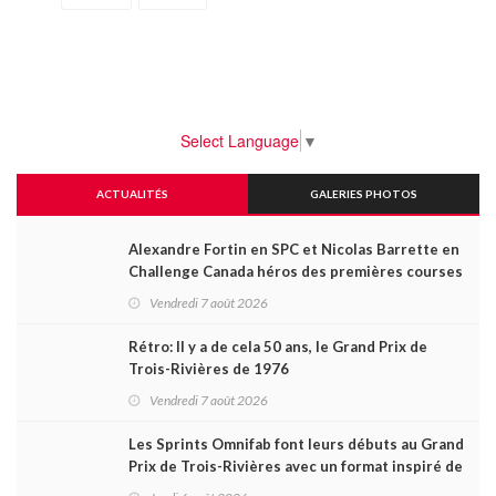
Select Language
▼
ACTUALITÉS
GALERIES PHOTOS
Alexandre Fortin en SPC et Nicolas Barrette en
Challenge Canada héros des premières courses
du week-end au GP3R
Vendredi 7 août 2026
Rétro: Il y a de cela 50 ans, le Grand Prix de
Trois-Rivières de 1976
Vendredi 7 août 2026
Les Sprints Omnifab font leurs débuts au Grand
Prix de Trois-Rivières avec un format inspiré de
Daytona