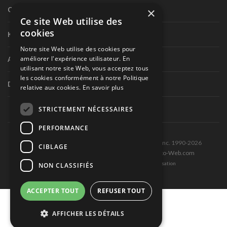
×
Circuit routier canadien
Ce site Web utilise des
cookies
Karting
Notre site Web utilise des cookies pour
améliorer l'expérience utilisateur. En
Autres séries nationales
utilisant notre site Web, vous acceptez tous
les cookies conformément à notre Politique
Divers
relative aux cookies.
En savoir plus
STRICTEMENT NÉCESSAIRES
PERFORMANCE
Tous droits réservés © Les Éditions Pole-Position inc. 1990-2026
CIBLAGE
Ce site est produit et hébergé par Montréal-Photo-Web.com
Politique de confidentialité et Conditions d’utilisation
NON CLASSIFIÉS
ACCEPTER TOUT
REFUSER TOUT
AFFICHER LES DÉTAILS