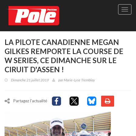
Site
officie
de
Pole-
Positi
Maga
LA PILOTE CANADIENNE MEGAN
-
GILKES REMPORTE LA COURSE DE
Le
seul
W SERIES, CE DIMANCHE SUR LE
maga
CIRUIT D'ASSEN !
québé
de
Dimanche 21 juillet 2019
par
Marie-Lyse Tremblay
sport
autom
Partagez l'actualité