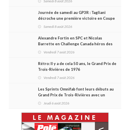
Samedi 8 août 2026
Journée de samedi au GP3R : Tagliani
décroche une première victoire en Coupe
Radical; des courses très disputées dans
Samedi 8 août 2026
toutes les séries
Alexandre Fortin en SPC et Nicolas
Barrette en Challenge Canada héros des
premières courses du week-end au GP3R
Vendredi 7 août 2026
Rétro: Il y a de cela 50 ans, le Grand Prix de
Trois-Rivières de 1976
Vendredi 7 août 2026
Les Sprints Omnifab font leurs débuts au
Grand Prix de Trois-Rivières avec un
format inspiré de Daytona
Jeudi 6 août 2026