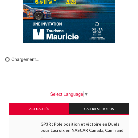
Chargement...
Select Language
▼
ACTUALITÉS
GALERIES PHOTOS
GP3R : Pole position et victoire en Duels
pour Lacroix en NASCAR Canada; Camirand
remporte l'autre Duels