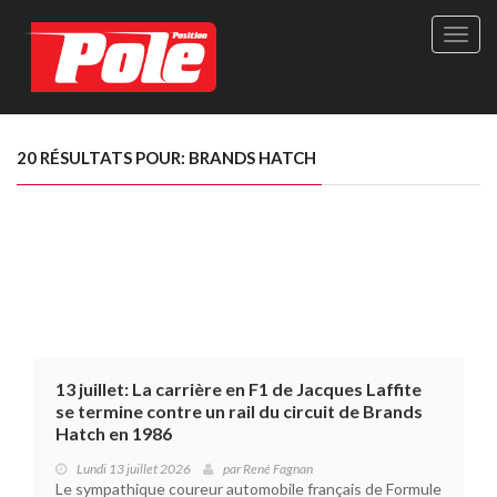
Site
officie
de
Pole-
Positi
Maga
20 RÉSULTATS POUR: BRANDS HATCH
-
Le
seul
maga
québé
de
sport
autom
13 juillet: La carrière en F1 de Jacques Laffite
se termine contre un rail du circuit de Brands
Hatch en 1986
Lundi 13 juillet 2026
par
René Fagnan
Le sympathique coureur automobile français de Formule