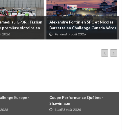
amedi au GP3R : Tagliani
Alexandre Fortin en SPC et Nicolas
Rétr
 première victoire en
Barrette en Challenge Canada héros
Pri
l; des courses très
des premières courses du week-end
ût 2026
Vendredi 7 août 2026
V
ns toutes les séries
au GP3R
llenge Europe -
Coupe Performance Québec -
WRC
s
Shawinigan
Éta
t 2026
Lundi 3 août 2026
D