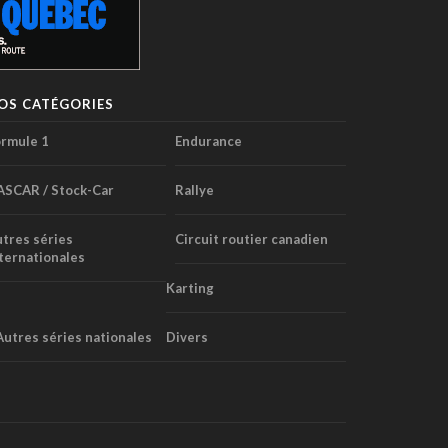
OS CATÉGORIES
rmule 1
Endurance
ASCAR / Stock-Car
Rallye
tres séries
Circuit routier canadien
ternationales
Karting
Autres séries nationales
Divers