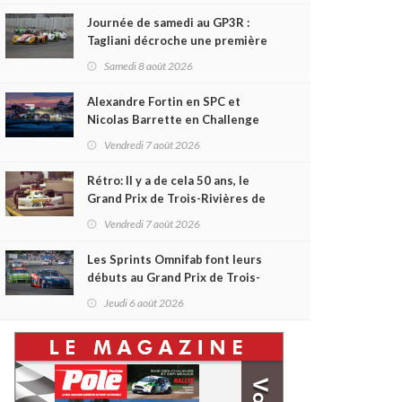
Journée de samedi au GP3R :
Tagliani décroche une première
victoire en Coupe Radical; des
Samedi 8 août 2026
courses très disputées dans
toutes les séries
Alexandre Fortin en SPC et
Nicolas Barrette en Challenge
Canada héros des premières
Vendredi 7 août 2026
courses du week-end au GP3R
Rétro: Il y a de cela 50 ans, le
Grand Prix de Trois-Rivières de
1976
Vendredi 7 août 2026
Les Sprints Omnifab font leurs
débuts au Grand Prix de Trois-
Rivières avec un format inspiré
Jeudi 6 août 2026
de Daytona