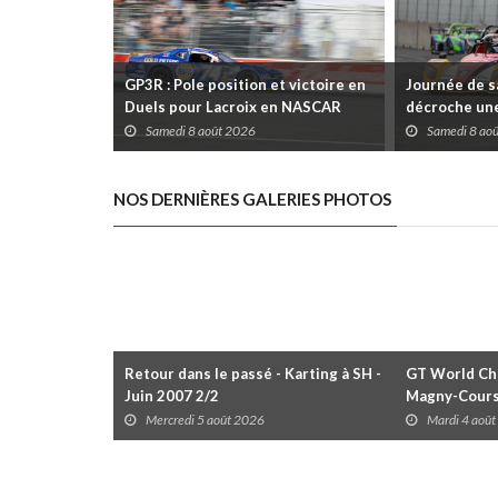
GP3R : Pole position et victoire en
Journée de s
Duels pour Lacroix en NASCAR
décroche une
Canada; Camirand remporte l'autre
Coupe Radica
Samedi 8 août 2026
Samedi 8 ao
Duels
disputées da
NOS DERNIÈRES GALERIES PHOTOS
Retour dans le passé - Karting à SH -
GT World Cha
Juin 2007 2/2
Magny-Cour
Mercredi 5 août 2026
Mardi 4 aoû