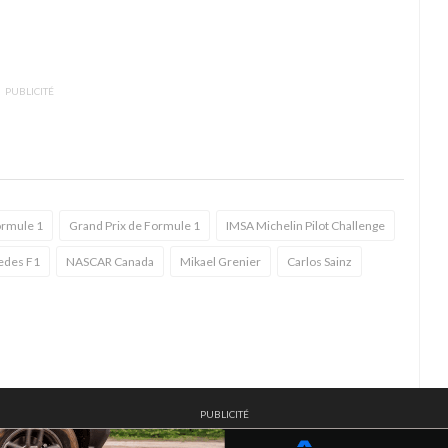
PUBLICITÉ
rmule 1
Grand Prix de Formule 1
IMSA Michelin Pilot Challenge
edes F1
NASCAR Canada
Mikael Grenier
Carlos Sainz
PUBLICITÉ