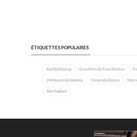
ÉTIQUETTES POPULAIRES
Red Bull Racing
Grand Prix de Trois-Rivières
Fo
24 Heures de Daytona
Fernando Alonso
Merc
Alex Tagliani