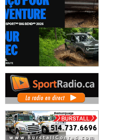
o: Il y a de cela 50 ans, le Grand
Les Sprints Omnifab font leurs
x de Trois-Rivières de 1976
débuts au Grand Prix de Trois-
Rivières avec un format inspiré de
endredi 7 août 2026
Jeudi 6 août 2026
Daytona
 Rallye de Finlande 2026 -
WRC Rallye de Finlande 2026 -
pes dimanche et podium
Étapes samedi
imanche 2 août 2026
Samedi 1er août 2026