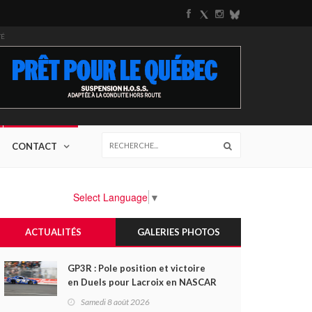
TÉ
CONTACT
Select Language
▼
ACTUALITÉS
GALERIES PHOTOS
GP3R : Pole position et victoire
en Duels pour Lacroix en NASCAR
Canada; Camirand remporte
Samedi 8 août 2026
l'autre Duels