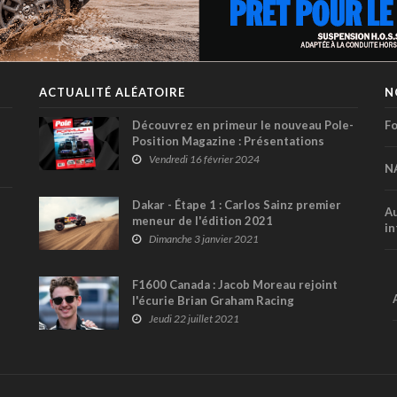
ACTUALITÉ ALÉATOIRE
N
Découvrez en primeur le nouveau Pole-
Fo
Position Magazine : Présentations
spéciales F1 et NASCAR 2024, des
Vendredi 16 février 2024
N
entrevues et d’autres sujets exclusifs !
Dakar - Étape 1 : Carlos Sainz premier
Au
meneur de l'édition 2021
in
Dimanche 3 janvier 2021
F1600 Canada : Jacob Moreau rejoint
l'écurie Brian Graham Racing
Jeudi 22 juillet 2021