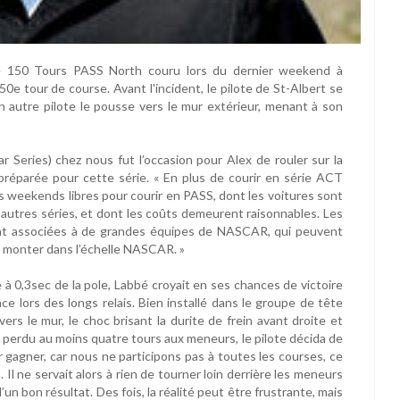
le 150 Tours PASS North couru lors du dernier weekend à
0e tour de course. Avant l'incident, le pilote de St-Albert se
un autre pilote le pousse vers le mur extérieur, menant à son
r Series) chez nous fut l’occasion pour Alex de rouler sur la
préparée pour cette série. « En plus de courir en série ACT
weekends libres pour courir en PASS, dont les voitures sont
autres séries, et dont les coûts demeurent raisonnables. Les
ont associées à de grandes équipes de NASCAR, qui peuvent
 à monter dans l’échelle NASCAR. »
e à 0,3sec de la pole, Labbé croyait en ses chances de victoire
e lors des longs relais. Bien installé dans le groupe de tête
ers le mur, le choc brisant la durite de frein avant droite et
r perdu au moins quatre tours aux meneurs, le pilote décida de
 gagner, car nous ne participons pas à toutes les courses, ce
 Il ne servait alors à rien de tourner loin derrière les meneurs
un bon résultat. Des fois, la réalité peut être frustrante, mais