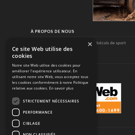
À PROPOS DE NOUS
×
Pole-Position, le seul magazine québécois de sport
Ce site Web utilise des
automobile.
cookies
SUIVEZ-NOUS
Notre site Web utilise des cookies pour
améliorer l'expérience utilisateur. En
utilisant notre site Web, vous acceptez tous
les cookies conformément à notre Politique
relative aux cookies.
En savoir plus
STRICTEMENT NÉCESSAIRES
PERFORMANCE
CIBLAGE
NON CLASSIFIÉS