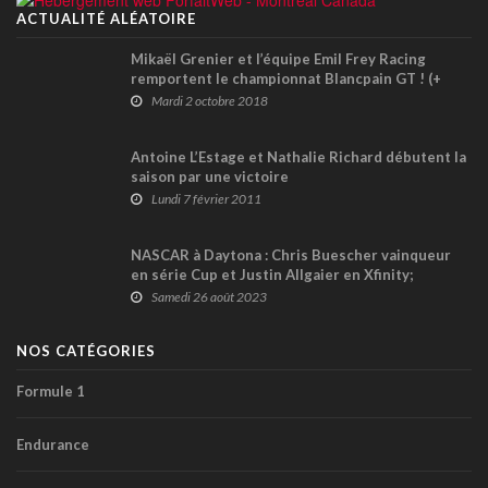
ACTUALITÉ ALÉATOIRE
Mikaël Grenier et l’équipe Emil Frey Racing
remportent le championnat Blancpain GT ! (+
vidéo)
Mardi 2 octobre 2018
Antoine L’Estage et Nathalie Richard débutent la
saison par une victoire
Lundi 7 février 2011
NASCAR à Daytona : Chris Buescher vainqueur
en série Cup et Justin Allgaier en Xfinity;
abandon pour Alex Guénette (+ vidéos)
Samedi 26 août 2023
NOS CATÉGORIES
Formule 1
Endurance