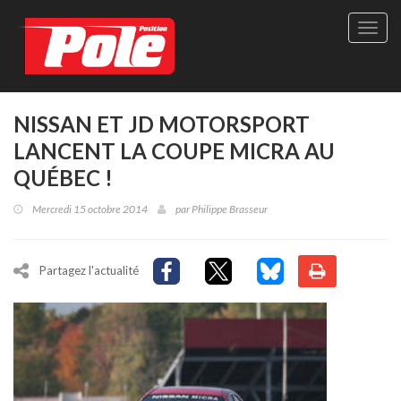
Site
officie
de
Pole-
Positi
Maga
NISSAN ET JD MOTORSPORT
-
LANCENT LA COUPE MICRA AU
Le
seul
QUÉBEC !
maga
québé
Mercredi 15 octobre 2014
par
Philippe Brasseur
de
sport
autom
Partagez l'actualité