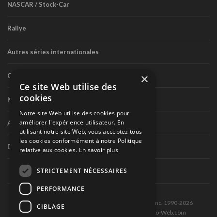
NASCAR / Stock-Car
Rallye
Autres séries internationales
×
Circuit routier canadien
Ce site Web utilise des
cookies
Karting
Notre site Web utilise des cookies pour
améliorer l'expérience utilisateur. En
Autres séries nationales
utilisant notre site Web, vous acceptez tous
les cookies conformément à notre Politique
Divers
relative aux cookies.
En savoir plus
STRICTEMENT NÉCESSAIRES
PERFORMANCE
Tous droits réservés © Les Éditions Pole-Position inc. 1990-2026
CIBLAGE
Ce site est produit et hébergé par Montréal-Photo-Web.com