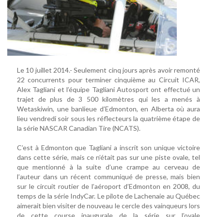
Le 10 juillet 2014.- Seulement cinq jours après avoir remonté
22 concurrents pour terminer cinquième au Circuit ICAR,
Alex Tagliani et l’équipe Tagliani Autosport ont effectué un
trajet de plus de 3 500 kilomètres qui les a menés à
Wetaskiwin, une banlieue d’Edmonton, en Alberta où aura
lieu vendredi soir sous les réflecteurs la quatrième étape de
la série NASCAR Canadian Tire (NCATS).
C’est à Edmonton que Tagliani a inscrit son unique victoire
dans cette série, mais ce n’était pas sur une piste ovale, tel
que mentionné à la suite d’une crampe au cerveau de
l’auteur dans un récent communiqué de presse, mais bien
sur le circuit routier de l’aéroport d’Edmonton en 2008, du
temps de la série IndyCar. Le pilote de Lachenaie au Québec
aimerait bien visiter de nouveau le cercle des vainqueurs lors
de cette course inaugurale de la série sur l’ovale