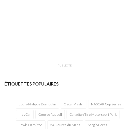
PUBLICITÉ
ÉTIQUETTES POPULAIRES
Louis-Philippe Dumoulin
Oscar Piastri
NASCAR Cup Series
IndyCar
George Russell
Canadian Tire Motorsport Park
Lewis Hamilton
24 Heures du Mans
Sergio Pérez