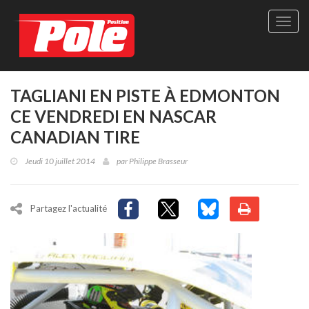
Site
officie
de
Pole-
Positi
Maga
TAGLIANI EN PISTE À EDMONTON
-
CE VENDREDI EN NASCAR
Le
seul
CANADIAN TIRE
maga
québé
Jeudi 10 juillet 2014
par
Philippe Brasseur
de
sport
autom
Partagez l'actualité