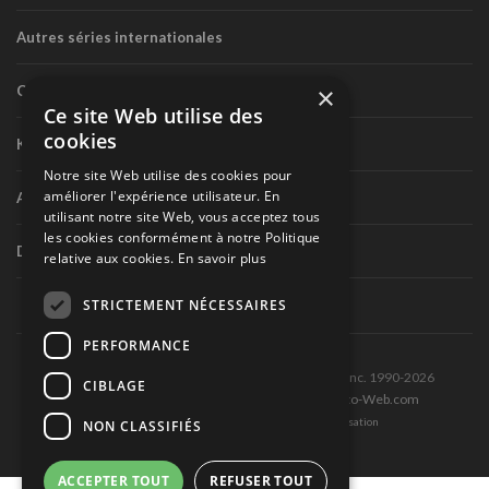
Autres séries internationales
×
Circuit routier canadien
Ce site Web utilise des
cookies
Karting
Notre site Web utilise des cookies pour
améliorer l'expérience utilisateur. En
Autres séries nationales
utilisant notre site Web, vous acceptez tous
les cookies conformément à notre Politique
Divers
relative aux cookies.
En savoir plus
STRICTEMENT NÉCESSAIRES
PERFORMANCE
Tous droits réservés © Les Éditions Pole-Position inc. 1990-2026
CIBLAGE
Ce site est produit et hébergé par Montréal-Photo-Web.com
Politique de confidentialité et Conditions d’utilisation
NON CLASSIFIÉS
ACCEPTER TOUT
REFUSER TOUT