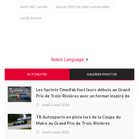
NASCAR Canada
Saison 2025 de sport automobile
Lando Norris
Select Language
▼
ACTUALITÉS
GALERIES PHOTOS
Les Sprints Omnifab font leurs débuts au Grand
Prix de Trois-Rivières avec un format inspiré de
Daytona
Jeudi 6 août 2026
TB Autosports en piste lors de la Coupe du
Maire au Grand Prix de Trois-Rivières
Jeudi 6 août 2026