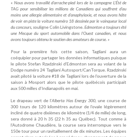
«
Nous avons travaillé d’arrache-pied lors de la campagne L’Été de
TAG
pour sensibiliser les millions de Canadiens qui souffrent d’au
moins une allergie alimentaire et d’anaphylaxie, et nous avons hâte
de voir en piste la voiture numéro 18 dessinée par le vainqueur local
du concours, s
ouligne Colin Livingstone.
Edmonton a toujours été
une Mecque du sport automobile dans l’Ouest canadien, et nous
avons toujours obtenu le soutien des amateurs de course
. »
Pour la première fois cette saison, Tagliani aura un
coéquipier pour partager les données informatiques puisque
le pilote Stefan Rzadzinski d’Edmonton sera au volant de la
Dodge numéro 24 Tagliani Autosport/CanTorque. Rzadzinski
avait piloté la voiture #18 de Tagliani lors de l’ouverture de la
saison à Mosport alors que le pilote québécois participait
aux 500 milles d’Indianapolis en mai.
Le drapeau vert de l’
Alberta Has Energy 300
, une course de
300 tours de 120 kilomètres autour de l’ovale légèrement
incliné de quatre dixièmes de kilomètre (1/4 de mille) de long,
sera donné à 20 h 35 (22 h 35 au Québec). Tout comme à
l’Autodrome Chaudière, la course sera interrompue vers le
150e tour pour un ravitaillement de dix minutes. Les équipes