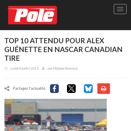
Site
officie
de
Pole-
Positi
Maga
TOP 10 ATTENDU POUR ALEX
-
GUÉNETTE EN NASCAR CANADIAN
Le
seul
TIRE
maga
québé
Lundi 8 juillet 2013
par
Philippe Brasseur
de
sport
autom
Partagez l'actualité