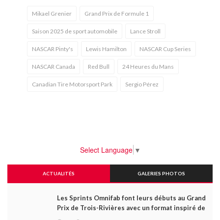
Mikael Grenier
Grand Prix de Formule 1
Saison 2025 de sport automobile
Lance Stroll
NASCAR Pinty's
Lewis Hamilton
NASCAR Cup Series
NASCAR Canada
Red Bull
24 Heures du Mans
Canadian Tire Motorsport Park
Sergio Pérez
Select Language
▼
ACTUALITÉS
GALERIES PHOTOS
Les Sprints Omnifab font leurs débuts au Grand
Prix de Trois-Rivières avec un format inspiré de
Daytona