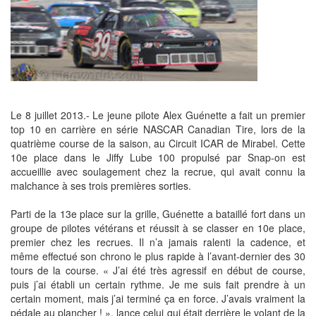
Le 8 juillet 2013.- Le jeune pilote Alex Guénette a fait un premier
top 10 en carrière en série NASCAR Canadian Tire, lors de la
quatrième course de la saison, au Circuit ICAR de Mirabel. Cette
10e place dans le Jiffy Lube 100 propulsé par Snap-on est
accueillie avec soulagement chez la recrue, qui avait connu la
malchance à ses trois premières sorties.
Parti de la 13e place sur la grille, Guénette a bataillé fort dans un
groupe de pilotes vétérans et réussit à se classer en 10e place,
premier chez les recrues. Il n’a jamais ralenti la cadence, et
même effectué son chrono le plus rapide à l’avant-dernier des 30
tours de la course. « J’ai été très agressif en début de course,
puis j’ai établi un certain rythme. Je me suis fait prendre à un
certain moment, mais j’ai terminé ça en force. J’avais vraiment la
pédale au plancher ! », lance celui qui était derrière le volant de la