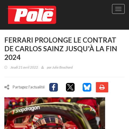
Site
officie
de
Pole-
Positi
Maga
FERRARI PROLONGE LE CONTRAT
-
DE CARLOS SAINZ JUSQU'À LA FIN
Le
seul
2024
maga
québé
Jeudi 21 avril 2022
par
Julie Bouchard
de
sport
autom
Partagez l'actualité