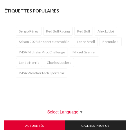
ÉTIQUETTES POPULAIRES
Sergio Pérez
Red Bull Racing
Red Bull
Alex Labbé
Saison 2023 de sport automobile
Lance Stroll
Formule 1
IMSA Michelin Pilot Challenge
Mikael Grenier
Lando Norris
Charles Leclerc
IMSA WeatherTech Sportscar
Select Language
▼
ACTUALITÉS
GALERIES PHOTOS