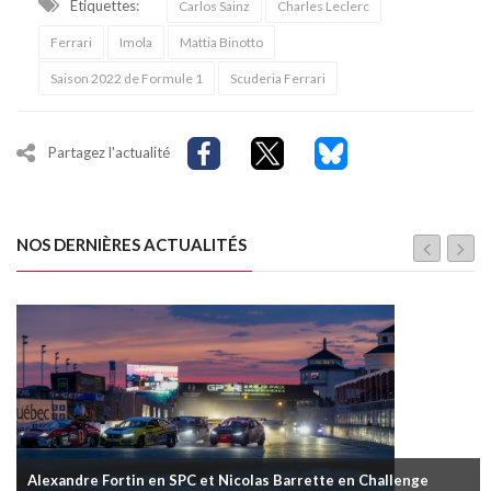
Étiquettes:
Carlos Sainz
Charles Leclerc
Ferrari
Imola
Mattia Binotto
Saison 2022 de Formule 1
Scuderia Ferrari
Partagez l'actualité
NOS DERNIÈRES ACTUALITÉS
Alexandre Fortin en SPC et Nicolas Barrette en Challenge