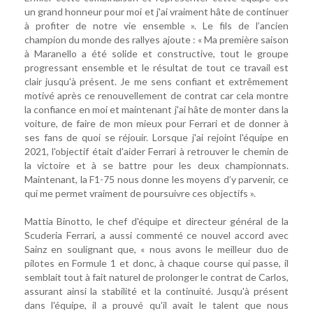
un grand honneur pour moi et j'ai vraiment hâte de continuer
à profiter de notre vie ensemble ». Le fils de l’ancien
champion du monde des rallyes ajoute : « Ma première saison
à Maranello a été solide et constructive, tout le groupe
progressant ensemble et le résultat de tout ce travail est
clair jusqu'à présent. Je me sens confiant et extrêmement
motivé après ce renouvellement de contrat car cela montre
la confiance en moi et maintenant j'ai hâte de monter dans la
voiture, de faire de mon mieux pour Ferrari et de donner à
ses fans de quoi se réjouir. Lorsque j'ai rejoint l'équipe en
2021, l'objectif était d'aider Ferrari à retrouver le chemin de
la victoire et à se battre pour les deux championnats.
Maintenant, la F1-75 nous donne les moyens d’y parvenir, ce
qui me permet vraiment de poursuivre ces objectifs ».
Mattia Binotto, le chef d'équipe et directeur général de la
Scuderia Ferrari, a aussi commenté ce nouvel accord avec
Sainz en soulignant que, « nous avons le meilleur duo de
pilotes en Formule 1 et donc, à chaque course qui passe, il
semblait tout à fait naturel de prolonger le contrat de Carlos,
assurant ainsi la stabilité et la continuité. Jusqu'à présent
dans l'équipe, il a prouvé qu'il avait le talent que nous