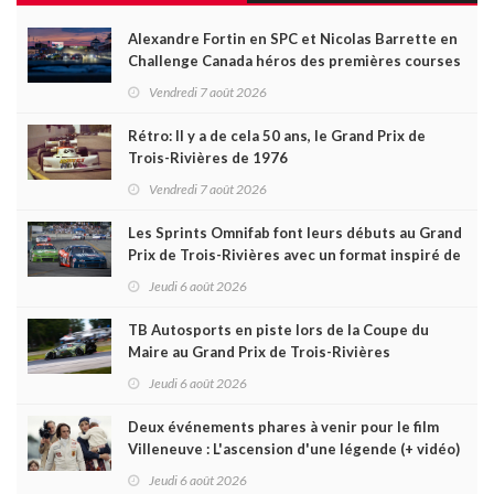
Alexandre Fortin en SPC et Nicolas Barrette en
Challenge Canada héros des premières courses
du week-end au GP3R
Vendredi 7 août 2026
Rétro: Il y a de cela 50 ans, le Grand Prix de
Trois-Rivières de 1976
Vendredi 7 août 2026
Les Sprints Omnifab font leurs débuts au Grand
Prix de Trois-Rivières avec un format inspiré de
Daytona
Jeudi 6 août 2026
TB Autosports en piste lors de la Coupe du
Maire au Grand Prix de Trois-Rivières
Jeudi 6 août 2026
Deux événements phares à venir pour le film
Villeneuve : L'ascension d'une légende (+ vidéo)
Jeudi 6 août 2026