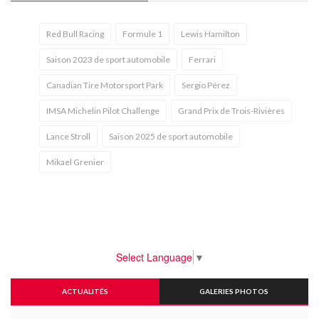
Red Bull Racing
Formule 1
Lewis Hamilton
Saison 2023 de sport automobile
Ferrari
Canadian Tire Motorsport Park
Sergio Pérez
IMSA Michelin Pilot Challenge
Grand Prix de Trois-Rivières
Lance Stroll
Saison 2025 de sport automobile
Mikael Grenier
Select Language
▼
ACTUALITÉS
GALERIES PHOTOS