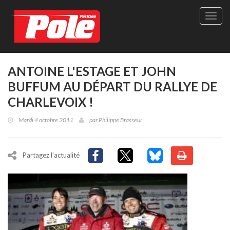
Site
officie
de
Pole-
Positi
Maga
ANTOINE L'ESTAGE ET JOHN
-
BUFFUM AU DÉPART DU RALLYE DE
Le
seul
CHARLEVOIX !
maga
québé
Mardi 4 octobre 2011
par
Philippe Brasseur
de
sport
autom
Partagez l'actualité