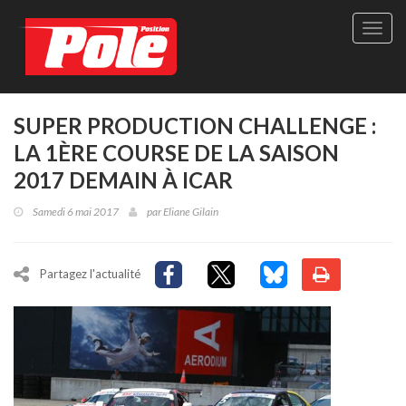
Site
officie
de
Pole-
Positi
Maga
SUPER PRODUCTION CHALLENGE :
-
LA 1ÈRE COURSE DE LA SAISON
Le
seul
2017 DEMAIN À ICAR
maga
québé
Samedi 6 mai 2017
par
Eliane Gilain
de
sport
autom
Partagez l'actualité