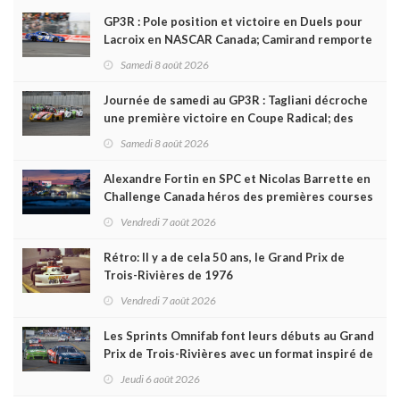
GP3R : Pole position et victoire en Duels pour
Lacroix en NASCAR Canada; Camirand remporte
l'autre Duels
Samedi 8 août 2026
Journée de samedi au GP3R : Tagliani décroche
une première victoire en Coupe Radical; des
courses très disputées dans toutes les séries
Samedi 8 août 2026
Alexandre Fortin en SPC et Nicolas Barrette en
Challenge Canada héros des premières courses
du week-end au GP3R
Vendredi 7 août 2026
Rétro: Il y a de cela 50 ans, le Grand Prix de
Trois-Rivières de 1976
Vendredi 7 août 2026
Les Sprints Omnifab font leurs débuts au Grand
Prix de Trois-Rivières avec un format inspiré de
Daytona
Jeudi 6 août 2026