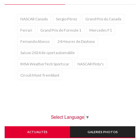
NASCAR Canada
Sergio Pérez
Grand Prix du Canada
Ferrari
Grand Prix de Formule 1
Mercedes F1
Fernando Alonso
24 Heures de Daytona
Saison 2024 de sport automobile
IMSA WeatherTech Sportscar
NASCAR Pinty's
Circuit Mont-Tremblant
Select Language
▼
ACTUALITÉS
GALERIES PHOTOS