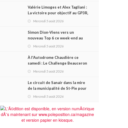
Valérie Limoges et Alex Tagliani :
La victoire pour objectif au GP3R,
dans trois séries différentes
Mercredi 5 août 2026
Simon Dion-Viens vers un
nouveau Top 6 ce week-end au
GP3R, en série NASCAR Canada ?
Mercredi 5 août 2026
À l'Autodrome Chaudière ce
samedi : Le Challenge Beauceron
200 pourrait bouleverser le
Mercredi 5 août 2026
championnat ACT Québec
Le circuit de Sanair dans la mire
de la municipalité de St-Pie pour
être rayé de la carte !
Mercredi 5 août 2026