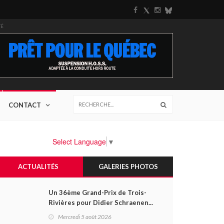
TÉ
CONTACT
Select Language
▼
ACTUALITÉS
GALERIES PHOTOS
Un 36ème Grand-Prix de Trois-
Rivières pour Didier Schraenen...
et une première en Challenge
Mercredi 5 août 2026
Canada