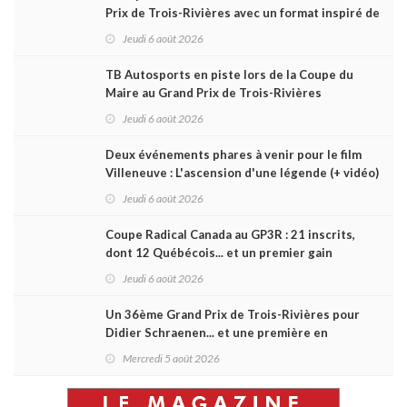
Prix de Trois-Rivières avec un format inspiré de
Daytona
Jeudi 6 août 2026
TB Autosports en piste lors de la Coupe du
Maire au Grand Prix de Trois-Rivières
Jeudi 6 août 2026
Deux événements phares à venir pour le film
Villeneuve : L'ascension d'une légende (+ vidéo)
Jeudi 6 août 2026
Coupe Radical Canada au GP3R : 21 inscrits,
dont 12 Québécois... et un premier gain
d'Antoine Sénéchal dans la série ?
Jeudi 6 août 2026
Un 36ème Grand Prix de Trois-Rivières pour
Didier Schraenen... et une première en
Challenge Canada
Mercredi 5 août 2026