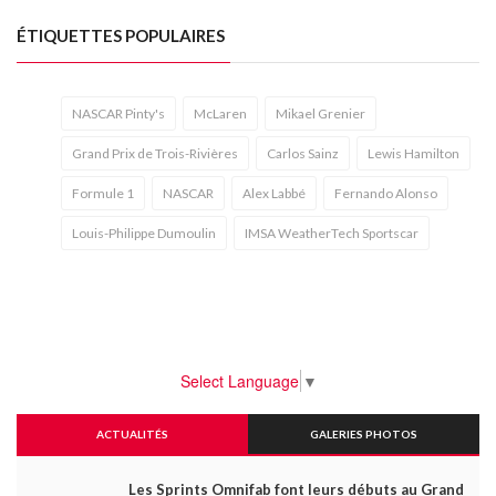
ÉTIQUETTES POPULAIRES
NASCAR Pinty's
McLaren
Mikael Grenier
Grand Prix de Trois-Rivières
Carlos Sainz
Lewis Hamilton
Formule 1
NASCAR
Alex Labbé
Fernando Alonso
Louis-Philippe Dumoulin
IMSA WeatherTech Sportscar
Select Language
▼
ACTUALITÉS
GALERIES PHOTOS
Les Sprints Omnifab font leurs débuts au Grand