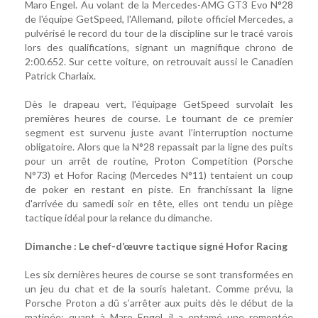
Maro Engel. Au volant de la Mercedes-AMG GT3 Evo N°28
de l'équipe GetSpeed, l'Allemand, pilote officiel Mercedes, a
pulvérisé le record du tour de la discipline sur le tracé varois
lors des qualifications, signant un magnifique chrono de
2:00.652. Sur cette voiture, on retrouvait aussi le Canadien
Patrick Charlaix.
Dès le drapeau vert, l'équipage GetSpeed survolait les
premières heures de course. Le tournant de ce premier
segment est survenu juste avant l’interruption nocturne
obligatoire. Alors que la N°28 repassait par la ligne des puits
pour un arrêt de routine, Proton Competition (Porsche
N°73) et Hofor Racing (Mercedes N°11) tentaient un coup
de poker en restant en piste. En franchissant la ligne
d'arrivée du samedi soir en tête, elles ont tendu un piège
tactique idéal pour la relance du dimanche.
Dimanche : Le chef-d’œuvre tactique signé Hofor Racing
Les six dernières heures de course se sont transformées en
un jeu du chat et de la souris haletant. Comme prévu, la
Porsche Proton a dû s’arrêter aux puits dès le début de la
matinée; quant à Maro Engel, il a entamé une remontée