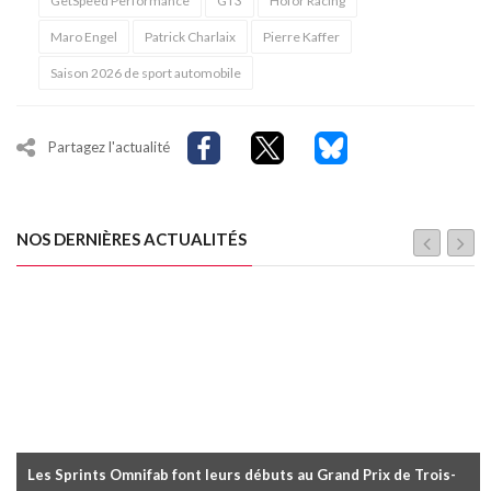
GetSpeed Performance
GT3
Hofor Racing
Maro Engel
Patrick Charlaix
Pierre Kaffer
Saison 2026 de sport automobile
Partagez l'actualité
NOS DERNIÈRES ACTUALITÉS
Les Sprints Omnifab font leurs débuts au Grand Prix de Trois-