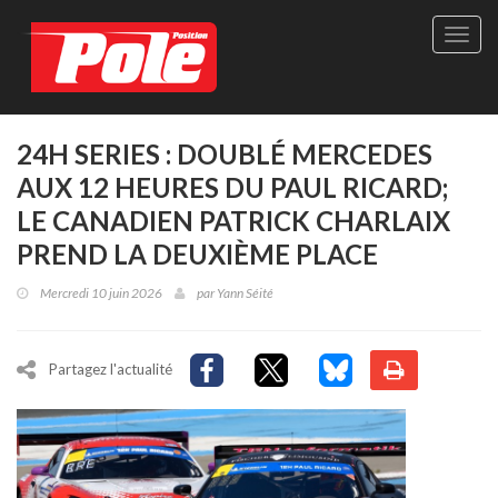
Site
officie
de
Pole-
Positi
Maga
24H SERIES : DOUBLÉ MERCEDES
-
AUX 12 HEURES DU PAUL RICARD;
Le
seul
LE CANADIEN PATRICK CHARLAIX
maga
PREND LA DEUXIÈME PLACE
québé
de
Mercredi 10 juin 2026
par
Yann Séité
sport
autom
Partagez l'actualité