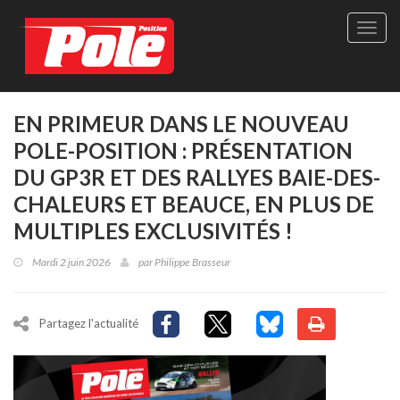
Site
officie
de
Pole-
Positi
Maga
EN PRIMEUR DANS LE NOUVEAU
-
POLE-POSITION : PRÉSENTATION
Le
seul
DU GP3R ET DES RALLYES BAIE-DES-
maga
CHALEURS ET BEAUCE, EN PLUS DE
québé
de
MULTIPLES EXCLUSIVITÉS !
sport
autom
Mardi 2 juin 2026
par
Philippe Brasseur
Partagez l'actualité