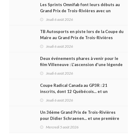
Les Sprints Omnifab font leurs débuts au
Grand Prix de Trois-Rivières avec un
format inspiré de Daytona
Jeudi 6 août 2026
TB Autosports en piste lors de la Coupe du
Maire au Grand Prix de Trois-Rivières
Jeudi 6 août 2026
Deux événements phares à venir pour le
film Villeneuve : L'ascension d'une légende
(+ vidéo)
Jeudi 6 août 2026
Coupe Radical Canada au GP3R : 21
inscrits, dont 12 Québécois... et un
premier gain d'Antoine Sénéchal dans la
Jeudi 6 août 2026
série ?
Un 36ème Grand Prix de Trois-Rivières
pour Didier Schraenen... et une première
en Challenge Canada
Mercredi 5 août 2026