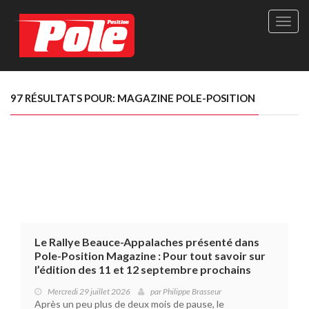
Site
officie
de
Pole-
Positi
Maga
97 RÉSULTATS POUR: MAGAZINE POLE-POSITION
-
Le
seul
maga
québé
de
sport
autom
Le Rallye Beauce-Appalaches présenté dans
Pole-Position Magazine : Pour tout savoir sur
l’édition des 11 et 12 septembre prochains
Mercredi 29 juillet 2026
par
Philippe Brasseur
Après un peu plus de deux mois de pause, le