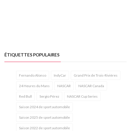
ÉTIQUETTES POPULAIRES
Fernando Alonso
IndyCar
Grand Prix de Trois-Rivières
24 Heures du Mans
NASCAR
NASCAR Canada
Red Bull
Sergio Pérez
NASCAR Cup Series
Saison 2024 de sport automobile
Saison 2025 de sport automobile
Saison 2022 de sport automobile