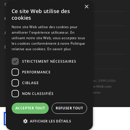
×
Circuit routier canadien
Ce site Web utilise des
cookies
Karting
Notre site Web utilise des cookies pour
améliorer l'expérience utilisateur. En
Autres séries nationales
utilisant notre site Web, vous acceptez tous
les cookies conformément à notre Politique
Divers
relative aux cookies.
En savoir plus
STRICTEMENT NÉCESSAIRES
PERFORMANCE
Tous droits réservés © Les Éditions Pole-Position inc. 1990-2026
CIBLAGE
Ce site est produit et hébergé par Montréal-Photo-Web.com
Politique de confidentialité et Conditions d’utilisation
NON CLASSIFIÉS
ACCEPTER TOUT
REFUSER TOUT
AFFICHER LES DÉTAILS