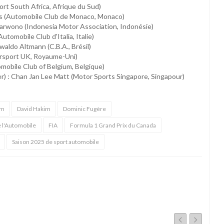
ort South Africa, Afrique du Sud)
tas (Automobile Club de Monaco, Monaco)
 Sarwono (Indonesia Motor Association, Indonésie)
utomobile Club d'Italia, Italie)
waldo Altmann (C.B.A., Brésil)
orsport UK, Royaume-Uni)
omobile Club of Belgium, Belgique)
r) : Chan Jan Lee Matt (Motor Sports Singapore, Singapour)
am
David Hakim
Dominic Fugère
e l'Automobile
FIA
Formula 1 Grand Prix du Canada
Saison 2025 de sport automobile