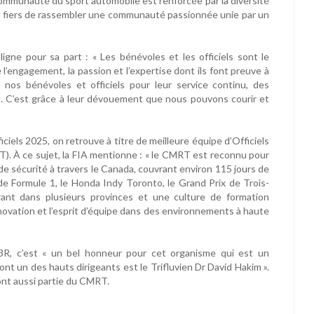
communauté du sport automobile est renforcée par la diversité
 fiers de rassembler une communauté passionnée unie par un
ne pour sa part : « Les bénévoles et les officiels sont le
 l’engagement, la passion et l’expertise dont ils font preuve à
 nos bénévoles et officiels pour leur service continu, des
le. C’est grâce à leur dévouement que nous pouvons courir et
ciels 2025, on retrouve à titre de meilleure équipe d’Officiels
 À ce sujet, la FIA mentionne : « le CMRT est reconnu pour
e sécurité à travers le Canada, couvrant environ 115 jours de
e Formule 1, le Honda Indy Toronto, le Grand Prix de Trois-
rant dans plusieurs provinces et une culture de formation
nnovation et l’esprit d’équipe dans des environnements à haute
3R, c’est « un bel honneur pour cet organisme qui est un
t un des hauts dirigeants est le Trifluvien Dr David Hakim ».
ont aussi partie du CMRT.