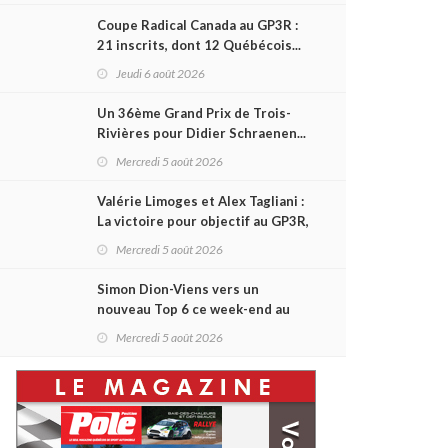
Coupe Radical Canada au GP3R :
21 inscrits, dont 12 Québécois...
et un premier gain d'Antoine
Jeudi 6 août 2026
Sénéchal dans la série ?
Un 36ème Grand Prix de Trois-
Rivières pour Didier Schraenen...
et une première en Challenge
Mercredi 5 août 2026
Canada
Valérie Limoges et Alex Tagliani :
La victoire pour objectif au GP3R,
dans trois séries différentes
Mercredi 5 août 2026
Simon Dion-Viens vers un
nouveau Top 6 ce week-end au
GP3R, en série NASCAR Canada ?
Mercredi 5 août 2026