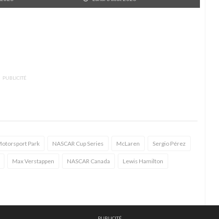
PUBLICITÉ
Motorsport Park
NASCAR Cup Series
McLaren
Sergio Pérez
Max Verstappen
NASCAR Canada
Lewis Hamilton
PUBLICITÉ