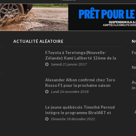
ACTUALITÉ ALÉATOIRE
N
F.Toyota à Teretonga (Nouvelle-
Fo
Zélande): Kami Laliberté 12ème de la
1ère course
Samedi 21 janvier 2017
N
Alexander Albon confirmé chez Toro
Au
Rosso F1 pour la prochaine saison
in
Lundi 26 novembre 2018
Le jeune québécois Timothé Pernod
intègre le programme BirelART et
pilotera en Europe, aux USA et au
Dimanche 18 décembre 2022
Canada en 2023 !