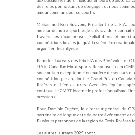
aux passionnés de s’impliquer en bord de piste. La 
des rôles permettant de s’engager, et nous sommes
amour commun pour ce sport ».
Mohammed Ben Sulayem, Président de la FIA, soulig
moteur de notre sport, et je suis ravi de reconnaître
travers ces récompenses. Félicitations et merci à
compétitions locales jusqu’à la scène internationa
organiser des rallyes ».
Parmi les lauréats des Prix FIA des Bénévoles et Offi
FIA le Canadian Motorsports Response Team (CMRT).
son soutien exceptionnel en matière de secours et d
compétition par an, dont le Grand Prix du Canada d
Rivières et bien d’autres. Avec des équipes opé
continue, le CMRT incarne le professionnalisme, l’i
pression ».
Pour Dominic Fugère, le directeur-général du GP
partenaire de longue date de notre événement et don
Plusieurs personnes de la région de Trois-Rivières f
Les autres lauréats 2025 sont :