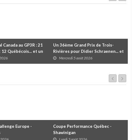
l Canada au GP3R : 21
Un 36ème Grand Prix de Trois-
Valé
t 12 Québécois... et un
Rivières pour Didier Schraenen... et
vic
 d'Antoine Sénéchal
une première en Challenge Canada
troi
 2026
Mercredi 5 août 2026
M
 ?
llenge Europe -
Coupe Performance Québec -
WRC
s
Shawinigan
Éta
t 2026
Lundi 3 août 2026
D