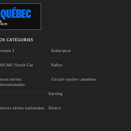
OS CATÉGORIES
rmule 1
Endurance
ASCAR / Stock-Car
Rallye
tres séries
Circuit routier canadien
ternationales
Karting
Autres séries nationales
Divers