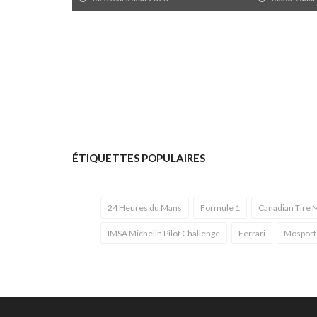
ÉTIQUETTES POPULAIRES
24 Heures du Mans
Formule 1
Canadian Tire 
IMSA Michelin Pilot Challenge
Ferrari
Mosport