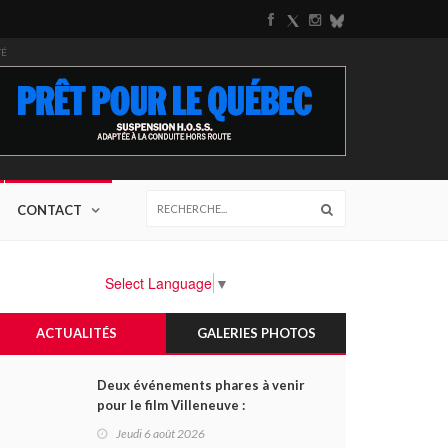
TÉ
CONTACT
Select Language
▼
ACTUALITÉS
GALERIES PHOTOS
Deux événements phares à venir
pour le film Villeneuve :
L'ascension d'une légende (+
Jeudi 6 août 2026
vidéo)