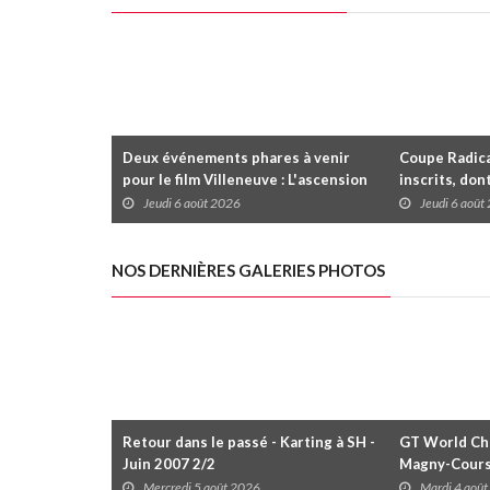
Deux événements phares à venir
Coupe Radica
pour le film Villeneuve : L'ascension
inscrits, don
d'une légende (+ vidéo)
premier gain
Jeudi 6 août 2026
Jeudi 6 août
dans la série
NOS DERNIÈRES GALERIES PHOTOS
Retour dans le passé - Karting à SH -
GT World Cha
Juin 2007 2/2
Magny-Cour
Mercredi 5 août 2026
Mardi 4 aoû