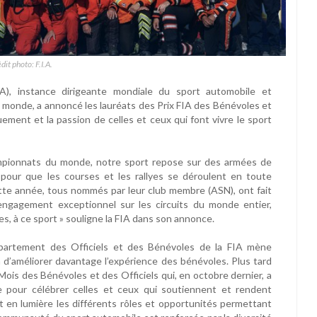
dit photo: F.I.A.
IA), instance dirigeante mondiale du sport automobile et
le monde, a annoncé les lauréats des Prix FIA des Bénévoles et
ement et la passion de celles et ceux qui font vivre le sport
mpionnats du monde, notre sport repose sur des armées de
 pour que les courses et les rallyes se déroulent en toute
cette année, tous nommés par leur club membre (ASN), ont fait
engagement exceptionnel sur les circuits du monde entier,
s, à ce sport » souligne la FIA dans son annonce.
partement des Officiels et des Bénévoles de la FIA mène
n d’améliorer davantage l’expérience des bénévoles. Plus tard
Mois des Bénévoles et des Officiels qui, en octobre dernier, a
e pour célébrer celles et ceux qui soutiennent et rendent
 en lumière les différents rôles et opportunités permettant