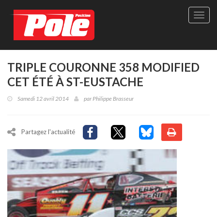
Site
officie
de
Pole-
Positi
Maga
TRIPLE COURONNE 358 MODIFIED
-
CET ÉTÉ À ST-EUSTACHE
Le
seul
Samedi 12 avril 2014
par
Philippe Brasseur
maga
québé
de
sport
Partagez l'actualité
autom