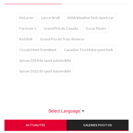
McLaren
Lance Stroll
IMSA WeatherTech Sportscar
Formule 1
Grand Prix du Canada
Oscar Piastri
Red Bull
Grand Prix de Trois-Rivières
Circuit Mont-Tremblant
Canadian Tire Motorsport Park
Saison 2024 de sport automobile
Saison 2022 de sport automobile
Select Language
▼
ACTUALITÉS
GALERIES PHOTOS