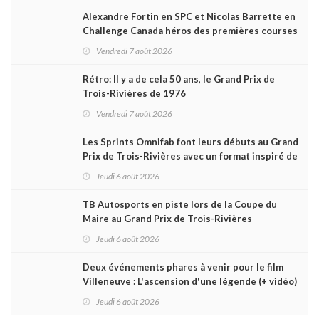
Alexandre Fortin en SPC et Nicolas Barrette en
Challenge Canada héros des premières courses
du week-end au GP3R
Vendredi 7 août 2026
Rétro: Il y a de cela 50 ans, le Grand Prix de
Trois-Rivières de 1976
Vendredi 7 août 2026
Les Sprints Omnifab font leurs débuts au Grand
Prix de Trois-Rivières avec un format inspiré de
Daytona
Jeudi 6 août 2026
TB Autosports en piste lors de la Coupe du
Maire au Grand Prix de Trois-Rivières
Jeudi 6 août 2026
Deux événements phares à venir pour le film
Villeneuve : L'ascension d'une légende (+ vidéo)
Jeudi 6 août 2026