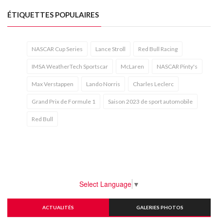
ÉTIQUETTES POPULAIRES
NASCAR Cup Series
Lance Stroll
Red Bull Racing
IMSA WeatherTech Sportscar
McLaren
NASCAR Pinty's
Max Verstappen
Lando Norris
Charles Leclerc
Grand Prix de Formule 1
Saison 2023 de sport automobile
Red Bull
Select Language
▼
ACTUALITÉS
GALERIES PHOTOS