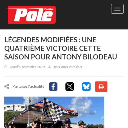
Site
officie
de
Pole-
Positi
Maga
LÉGENDES MODIFIÉES : UNE
-
QUATRIÈME VICTOIRE CETTE
Le
seul
SAISON POUR ANTONY BILODEAU
maga
québé
Mardi 9 septembre 2025
par
Dany Desrosiers
de
sport
autom
Partagez l'actualité