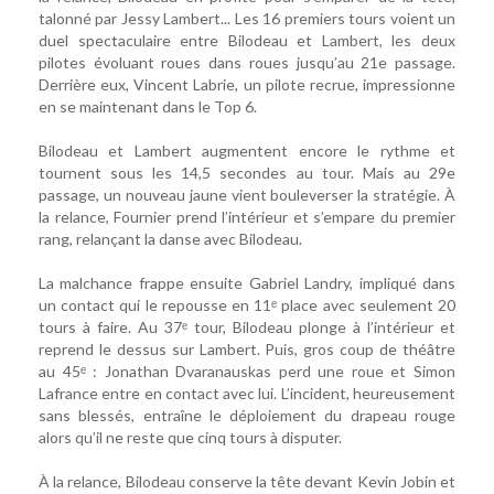
talonné par Jessy Lambert... Les 16 premiers tours voient un
duel spectaculaire entre Bilodeau et Lambert, les deux
pilotes évoluant roues dans roues jusqu’au 21e passage.
Derrière eux, Vincent Labrie, un pilote recrue, impressionne
en se maintenant dans le Top 6.
Bilodeau et Lambert augmentent encore le rythme et
tournent sous les 14,5 secondes au tour. Mais au 29e
passage, un nouveau jaune vient bouleverser la stratégie. À
la relance, Fournier prend l’intérieur et s’empare du premier
rang, relançant la danse avec Bilodeau.
La malchance frappe ensuite Gabriel Landry, impliqué dans
un contact qui le repousse en 11ᵉ place avec seulement 20
tours à faire. Au 37ᵉ tour, Bilodeau plonge à l’intérieur et
reprend le dessus sur Lambert. Puis, gros coup de théâtre
au 45ᵉ : Jonathan Dvaranauskas perd une roue et Simon
Lafrance entre en contact avec lui. L’incident, heureusement
sans blessés, entraîne le déploiement du drapeau rouge
alors qu’il ne reste que cinq tours à disputer.
À la relance, Bilodeau conserve la tête devant Kevin Jobin et