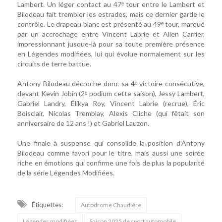
Lambert. Un léger contact au 47ᵉ tour entre le Lambert et
Bilodeau fait trembler les estrades, mais ce dernier garde le
contrôle. Le drapeau blanc est présenté au 49ᵉ tour, marqué
par un accrochage entre Vincent Labrie et Allen Carrier,
impressionnant jusque-là pour sa toute première présence
en Légendes modifiées, lui qui évolue normalement sur les
circuits de terre battue.
Antony Bilodeau décroche donc sa 4ᵉ victoire consécutive,
devant Kevin Jobin (2ᵉ podium cette saison), Jessy Lambert,
Gabriel Landry, Élikya Roy, Vincent Labrie (recrue), Éric
Boisclair, Nicolas Tremblay, Alexis Cliche (qui fêtait son
anniversaire de 12 ans !) et Gabriel Lauzon.
Une finale à suspense qui consolide la position d’Antony
Bilodeau comme favori pour le titre, mais aussi une soirée
riche en émotions qui confirme une fois de plus la popularité
de la série Légendes Modifiées.
Étiquettes:
Autodrome Chaudière
Légendes modifiées
Saison 2025 de sport automobile