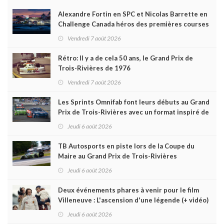
Alexandre Fortin en SPC et Nicolas Barrette en
Challenge Canada héros des premières courses
du week-end au GP3R
Vendredi 7 août 2026
Rétro: Il y a de cela 50 ans, le Grand Prix de
Trois-Rivières de 1976
Vendredi 7 août 2026
Les Sprints Omnifab font leurs débuts au Grand
Prix de Trois-Rivières avec un format inspiré de
Daytona
Jeudi 6 août 2026
TB Autosports en piste lors de la Coupe du
Maire au Grand Prix de Trois-Rivières
Jeudi 6 août 2026
Deux événements phares à venir pour le film
Villeneuve : L'ascension d'une légende (+ vidéo)
Jeudi 6 août 2026