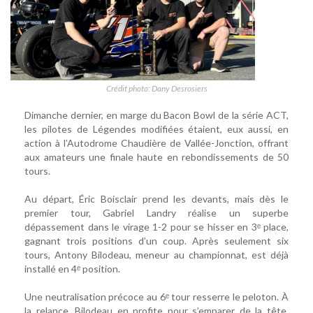
Crédit photo: Dany Desrosiers
Dimanche dernier, en marge du Bacon Bowl de la série ACT,
les pilotes de Légendes modifiées étaient, eux aussi, en
action à l’Autodrome Chaudière de Vallée-Jonction, offrant
aux amateurs une finale haute en rebondissements de 50
tours.
Au départ, Éric Boisclair prend les devants, mais dès le
premier tour, Gabriel Landry réalise un superbe
dépassement dans le virage 1-2 pour se hisser en 3ᵉ place,
gagnant trois positions d’un coup. Après seulement six
tours, Antony Bilodeau, meneur au championnat, est déjà
installé en 4ᵉ position.
Une neutralisation précoce au 6ᵉ tour resserre le peloton. À
la relance, Bilodeau en profite pour s’emparer de la tête,