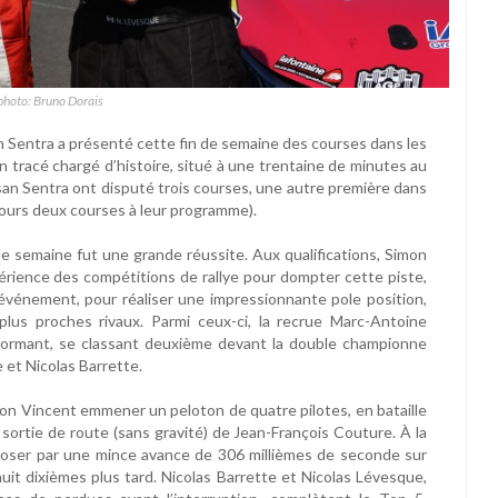
photo: Bruno Dorais
an Sentra a présenté cette fin de semaine des courses dans les
n tracé chargé d’histoire, situé à une trentaine de minutes au
issan Sentra ont disputé trois courses, une autre première dans
ujours deux courses à leur programme).
 de semaine fut une grande réussite. Aux qualifications, Simon
érience des compétitions de rallye pour dompter cette piste,
 événement, pour réaliser une impressionnante pole position,
lus proches rivaux. Parmi ceux-ci, la recrue Marc-Antoine
rformant, se classant deuxième devant la double championne
 et Nicolas Barrette.
mon Vincent emmener un peloton de quatre pilotes, en bataille
a sortie de route (sans gravité) de Jean-François Couture. À la
’imposer par une mince avance de 306 millièmes de seconde sur
huit dixièmes plus tard. Nicolas Barrette et Nicolas Lévesque,