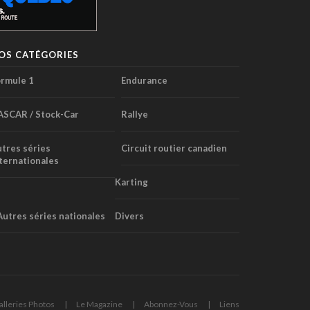
OS CATÉGORIES
rmule 1
Endurance
ASCAR / Stock-Car
Rallye
tres séries
Circuit routier canadien
ternationales
Karting
Autres séries nationales
Divers
alleries Photos
Le Magazine
Abonnez-Vous
Liens