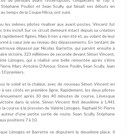
es de perdues avant l’interruption, complètent le Top 5.
 Stéphane Pouliot et Sean Scully, qui faisait ses débuts en
au temps de la Coupe Micra, ont suivi.
vu les mêmes pilotes rivaliser aux avant-postes. Vincent fut
 très incisif. Sur ce circuit demeuré intact depuis sa création
rapidement figées. Mais il n’en a rien été et, au volant de leur
t donné à cœur joie au niveau des dépassements. En tentant de
etrouva dépassé par Nicolas Barrette, qui parvint ensuite à
laire victoire, 323 millièmes de seconde devant Simon Vincent.
rie Limoges, qui a réalisé une belle remontée après s’être
Pierre, Marc-Antoine D’Amour, Steve Poulin, Sean Scully, Jean
 10 premiers.
ous le soleil et la chaleur, avec de nouveau Simon Vincent en
e à ses côtés en première ligne. Rapidement, les deux pilotes
 dénouement après 30 des 40 minutes de course, Lévesque
victoire dans la série. Simon Vincent finit deuxième à 1,441
 la course à la pression de Valérie Limoges. Raphaël St-Pierre
auteur d’une petite sortie de route. Sean Scully, Stéphane
ux positions 7 à 10.
ue Limoges et Barrette se disputent la deuxième place. Il