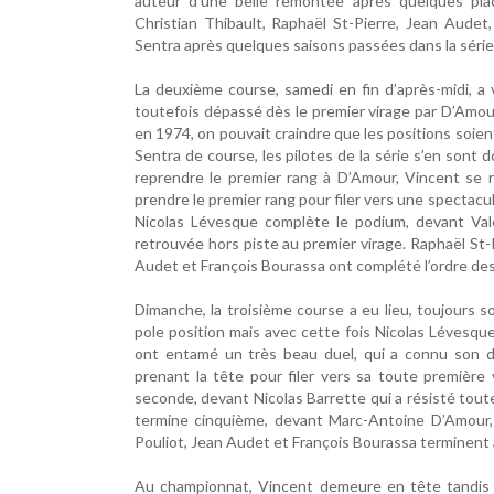
auteur d’une belle remontée après quelques plac
Christian Thibault, Raphaël St-Pierre, Jean Audet,
Sentra après quelques saisons passées dans la série 
La deuxième course, samedi en fin d’après-midi, a 
toutefois dépassé dès le premier virage par D’Amour,
en 1974, on pouvait craindre que les positions soient 
Sentra de course, les pilotes de la série s’en son
reprendre le premier rang à D’Amour, Vincent se r
prendre le premier rang pour filer vers une spectacu
Nicolas Lévesque complète le podium, devant Valé
retrouvée hors piste au premier virage. Raphaël St-
Audet et François Bourassa ont complété l’ordre des
Dimanche, la troisième course a eu lieu, toujours s
pole position mais avec cette fois Nicolas Lévesqu
ont entamé un très beau duel, qui a connu son
prenant la tête pour filer vers sa toute première 
seconde, devant Nicolas Barrette qui a résisté toute
termine cinquième, devant Marc-Antoine D’Amour, 
Pouliot, Jean Audet et François Bourassa terminent a
Au championnat, Vincent demeure en tête tandis q