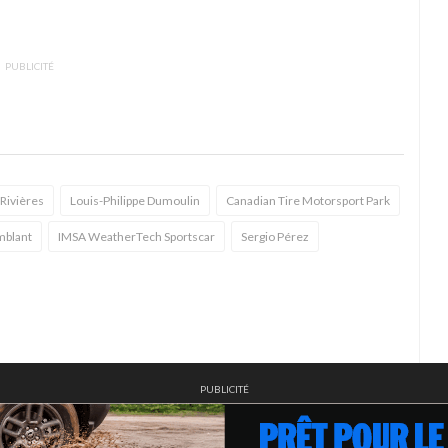
PUBLICITÉ
-Rivières
Louis-Philippe Dumoulin
Canadian Tire Motorsport Park
mblant
IMSA WeatherTech Sportscar
Sergio Pérez
PUBLICITÉ