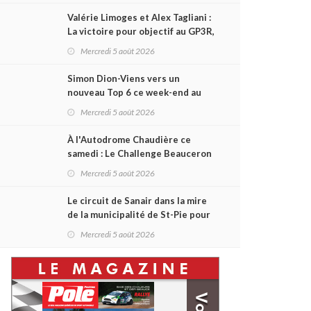
Valérie Limoges et Alex Tagliani :
La victoire pour objectif au GP3R,
dans trois séries différentes
Mercredi 5 août 2026
Simon Dion-Viens vers un
nouveau Top 6 ce week-end au
GP3R, en série NASCAR Canada ?
Mercredi 5 août 2026
À l'Autodrome Chaudière ce
samedi : Le Challenge Beauceron
200 pourrait bouleverser le
Mercredi 5 août 2026
championnat ACT Québec
Le circuit de Sanair dans la mire
de la municipalité de St-Pie pour
être rayé de la carte !
Mercredi 5 août 2026