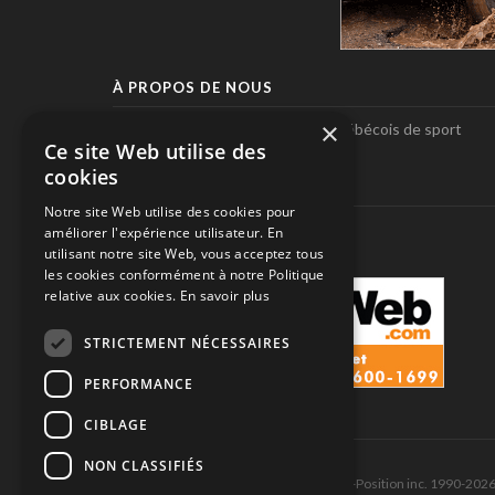
À PROPOS DE NOUS
×
Pole-Position, le seul magazine québécois de sport
Ce site Web utilise des
automobile.
cookies
SUIVEZ-NOUS
Notre site Web utilise des cookies pour
améliorer l'expérience utilisateur. En
utilisant notre site Web, vous acceptez tous
les cookies conformément à notre Politique
relative aux cookies.
En savoir plus
STRICTEMENT NÉCESSAIRES
PERFORMANCE
CIBLAGE
NON CLASSIFIÉS
Tous droits réservés © Les Éditions Pole-Position inc. 1990-202