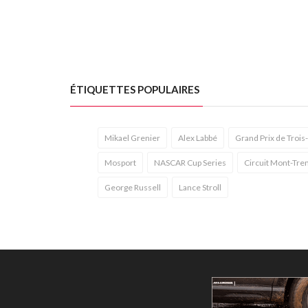
ÉTIQUETTES POPULAIRES
Mikael Grenier
Alex Labbé
Grand Prix de Trois
Mosport
NASCAR Cup Series
Circuit Mont-Tre
George Russell
Lance Stroll