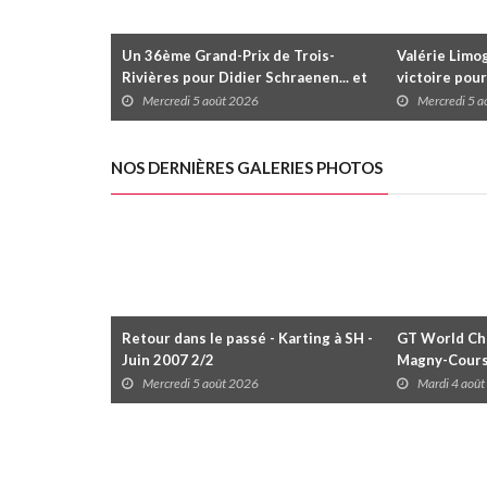
Un 36ème Grand-Prix de Trois-
Valérie Limog
Rivières pour Didier Schraenen... et
victoire pour
une première en Challenge Canada
trois séries 
Mercredi 5 août 2026
Mercredi 5 
NOS DERNIÈRES GALERIES PHOTOS
Retour dans le passé - Karting à SH -
GT World Cha
Juin 2007 2/2
Magny-Cour
Mercredi 5 août 2026
Mardi 4 aoû