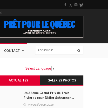
TÉ
CONTACT
Select Language
▼
ACTUALITÉS
GALERIES PHOTOS
Un 36ème Grand-Prix de Trois-
Rivières pour Didier Schraenen...
et une première en Challenge
Mercredi 5 août 2026
Canada