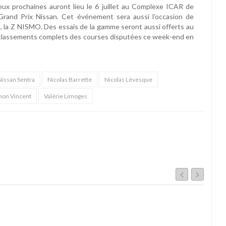
eux prochaines auront lieu le 6 juillet au Complexe ICAR de
 Grand Prix Nissan. Cet événement sera aussi l’occasion de
C, la Z NISMO. Des essais de la gamme seront aussi offerts au
 les classements complets des courses disputées ce week-end en
issan Sentra
Nicolas Barrette
Nicolas Lévesque
mon Vincent
Valérie Limoges