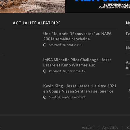
ACTUALITÉ ALÉATOIRE
N
Une "Journée Découvertes" au NAPA
Fo
200 la semaine prochaine
Mercredi 10 août 2011
N
IMSA Michelin Pilot Challenge : Jesse
Au
Lazare et Kuno Wittmer aux
in
commandes de McLaren 570s GT4
Vendredi 18 janvier 2019
Kevin King - Jesse Lazare : Le titre 2021
en Coupe Nissan Sentra va se jouer ce
week-end !
Lundi 20 septembre 2021
6
Accueil
Actualités
G