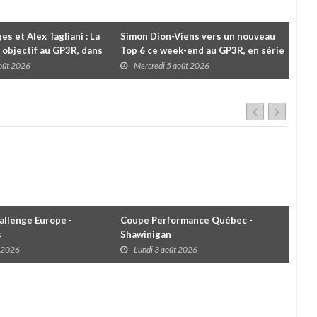
es et Alex Tagliani : La
Simon Dion-Viens vers un nouveau
À l
 objectif au GP3R, dans
Top 6 ce week-end au GP3R, en série
Le 
différentes
NASCAR Canada ?
pou
août 2026
Mercredi 5 août 2026
M
cha
llenge Europe -
Coupe Performance Québec -
WRC
s
Shawinigan
Éta
t 2026
Lundi 3 août 2026
D